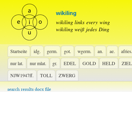
wikiling
wikiling links every wing
wikiling weiß jedes Ding
Startseite
idg.
germ.
got.
wgerm.
an.
ae.
afries
nur lat.
nur mlat.
gr.
EDEL
GOLD
HELD
ZIEL
NJW1947ff.
TOLL
ZWERG
search results docx file