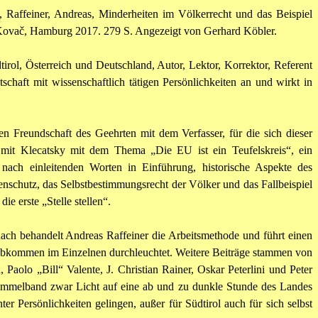
, Raffeiner, Andreas, Minderheiten im Völkerrecht und das Beispiel
Kovač
, Hamburg 2017. 279 S. Angezeigt von Gerhard Köbler.
rol, Österreich und Deutschland, Autor, Lektor, Korrektor, Referent
schaft mit wissenschaftlich tätigen Persönlichkeiten an und wirkt in
n Freundschaft des Geehrten mit dem Verfasser, für die sich dieser
w mit
Klecatsky
mit dem Thema „Die EU ist ein Teufelskreis“, ein
ach einleitenden Worten in Einführung, historische Aspekte des
enschutz, das Selbstbestimmungsrecht der Völker und das Fallbeispiel
e erste „Stelle stellen“.
ach behandelt Andreas Raffeiner die Arbeitsmethode und führt einen
Abkommen im Einzelnen durchleuchtet. Weitere Beiträge stammen von
d, Paolo „Bill“ Valente, J. Christian Rainer, Oskar
Peterlini
und Peter
ammelband zwar Licht auf eine ab und zu dunkle Stunde des Landes
r Persönlichkeiten gelingen, außer für Südtirol auch für sich selbst