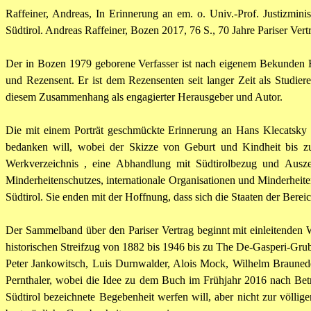
Raffeiner, Andreas, In Erinnerung an em. o. Univ.-Prof. Justizmini
Südtirol. Andreas Raffeiner, Bozen 2017, 76 S., 70 Jahre Pariser Ve
Der in Bozen 1979 geborene Verfasser ist nach eigenem Bekunden His
und Rezensent. Er ist dem Rezensenten seit langer Zeit als Studiere
diesem Zusammenhang als engagierter Herausgeber und Autor.
Die mit einem Porträt geschmückte Erinnerung an Hans
Klecatsky
bedanken will, wobei der Skizze von Geburt und Kindheit bis zu
Werkverzeichnis , eine Abhandlung mit
Südtirolbezug
und Auszei
Minderheitenschutzes, internationale Organisationen und Minderheite
Südtirol. Sie enden mit der Hoffnung, dass sich die Staaten der Berei
Der Sammelband über den Pariser Vertrag beginnt mit einleitenden
historischen Streifzug von 1882 bis 1946 bis zu The De-
Gasperi
-Gru
Peter
Jankowitsch
, Luis Durnwalder, Alois Mock, Wilhelm Brauned
Pernthaler
, wobei die Idee zu dem Buch im Frühjahr 2016 nach Bet
Südtirol bezeichnete Begebenheit werfen will, aber nicht zur völlig