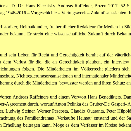
ster a. D. Dr. Hans
Klecatsky
. Andreas Raffeiner, Bozen 2017. 52 S.
rtrag 1946-2016 – Vorgeschichte – Vertragswerk – Zukunftsaussichten.
toriker, Heimatkundler, freiberuflicher Redakteur für Medien in Südti
nder bekannt. Er strebt eine wissenschaftliche Zukunft durch Bekannt
und sein Leben für Recht und Gerechtigkeit beruht auf der väterliche
 dem Verlust für die, die an Gerechtigkeit glauben, ein Intervie
chnungen folgen. Die Minderheiten im Völkerrecht gliedern sich n
nschutz, Nichtregierungsorganisationen und internationaler Minderheit
cherung durch die Minderheiten bewusster werden und ihren Schutz an di
 Worten Andreas
Raffeiners
und einem Vorwort Hans
Benedikters
. Dan
ber-Agreement durch, worauf Anton
Pelinka
das Gruber-De
Gasperi
- 
er, Ludwig Steiner, Werner
Pescosta
, Claudio
Quaranta
, Peter Hilpol
rachtung des Familiendramas „Verkaufte Heimat“ entstand und der S
en Erhellung beitragen kann. Möge es dem Verfasser im Kreise bekannte