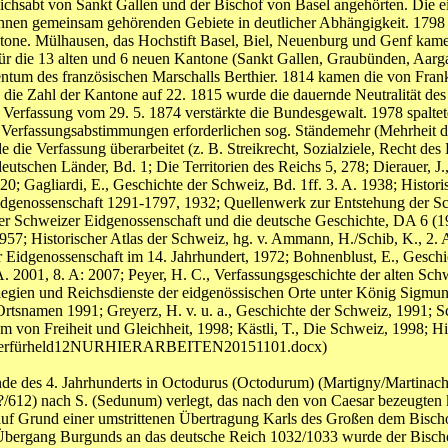
ichsabt von Sankt Gallen und der Bischof von Basel angehörten. Die e
 ihnen gemeinsam gehörenden Gebiete in deutlicher Abhängigkeit. 1798 
ntone. Mülhausen, das Hochstift Basel, Biel, Neuenburg und Genf kame
für die 13 alten und 6 neuen Kantone (Sankt Gallen, Graubünden, Aar
entum des französischen Marschalls Berthier. 1814 kamen die von Frank
e Zahl der Kantone auf 22. 1815 wurde die dauernde Neutralität des 
Verfassung vom 29. 5. 1874 verstärkte die Bundesgewalt. 1978 spaltet
erfassungsabstimmungen erforderlichen sog. Ständemehr (Mehrheit der
ie Verfassung überarbeitet (z. B. Streikrecht, Sozialziele, Recht des 
deutschen Länder, Bd. 1; Die Territorien des Reichs 5, 278; Dierauer, J
0; Gagliardi, E., Geschichte der Schweiz, Bd. 1ff. 3. A. 1938; Histori
 Eidgenossenschaft 1291-1797, 1932; Quellenwerk zur Entstehung der Sc
er Schweizer Eidgenossenschaft und die deutsche Geschichte, DA 6 (1
957; Historischer Atlas der Schweiz, hg. v. Ammann, H./Schib, K., 2. 
r Eidgenossenschaft im 14. Jahrhundert, 1972; Bohnenblust, E., Geschic
 A. 2001, 8. A: 2007; Peyer, H. C., Verfassungsgeschichte der alten S
legien und Reichsdienste der eidgenössischen Orte unter König Sigmu
Ortsnamen 1991; Greyerz, H. v. u. a., Geschichte der Schweiz, 1991; S
m von Freiheit und Gleichheit, 1998; Kästli, T., Die Schweiz, 1998; Hi
egisterfürheld12NURHIERARBEITEN20151101.docx)
Ende des 4. Jahrhunderts in Octodurus (Octodurum) (Martigny/Martinac
/612) nach S. (Sedunum) verlegt, das nach den von Caesar bezeugten k
f Grund einer umstrittenen Übertragung Karls des Großen dem Bischo
 Übergang Burgunds an das deutsche Reich 1032/1033 wurde der Bisch