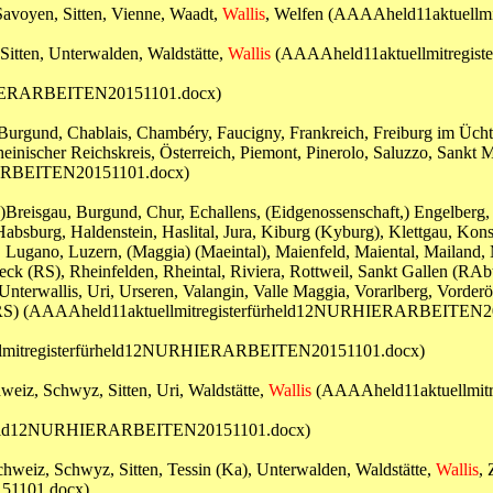
Savoyen, Sitten, Vienne, Waadt,
Wallis
, Welfen (AAAAheld11aktuell
Sitten, Unterwalden, Waldstätte,
Wallis
(AAAAheld11aktuellmitregi
HIERARBEITEN20151101.docx)
 Burgund, Chablais, Chambéry, Faucigny, Frankreich, Freiburg im Üchtla
nischer Reichskreis, Österreich, Piemont, Pinerolo, Saluzzo, Sankt Mori
ARBEITEN20151101.docx)
, )Breisgau, Burgund, Chur, Echallens, (Eidgenossenschaft,) Engelberg,
Habsburg, Haldenstein, Haslital, Jura, Kiburg (Kyburg), Klettgau, Ko
l, Lugano, Luzern, (Maggia) (Maeintal), Maienfeld, Maiental, Mailand
eck (RS), Rheinfelden, Rheintal, Riviera, Rottweil, Sankt Gallen (RAbt
nterwallis, Uri, Urseren, Valangin, Valle Maggia, Vorarlberg, Vorderös
ich (RS) (AAAAheld11aktuellmitregisterfürheld12NURHIERARBEITEN
llmitregisterfürheld12NURHIERARBEITEN20151101.docx)
weiz, Schwyz, Sitten, Uri, Waldstätte,
Wallis
(AAAAheld11aktuellmit
rheld12NURHIERARBEITEN20151101.docx)
chweiz, Schwyz, Sitten, Tessin (Ka), Unterwalden, Waldstätte,
Wallis
, 
51101.docx)