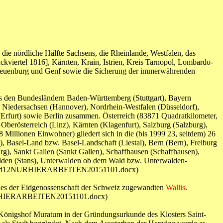
die nördliche Hälfte Sachsens, die Rheinlande, Westfalen, das
kviertel 1816], Kärnten, Krain, Istrien, Kreis Tarnopol, Lombardo-
euenburg und Genf sowie die Sicherung der immerwährenden
us den Bundesländern Baden-Württemberg (Stuttgart), Bayern
iedersachsen (Hannover), Nordrhein-Westfalen (Düsseldorf),
Erfurt) sowie Berlin zusammen. Österreich (83871 Quadratkilometer,
 Oberösterreich (Linz), Kärnten (Klagenfurt), Salzburg (Salzburg),
Millionen Einwohner) gliedert sich in die (bis 1999 23, seitdem) 26
 Basel-Land bzw. Basel-Landschaft (Liestal), Bern (Bern), Freiburg
g), Sankt Gallen (Sankt Gallen), Schaffhausen (Schaffhausen),
alden (Stans), Unterwalden ob dem Wald bzw. Unterwalden-
rfürheld12NURHIERARBEITEN20151101.docx)
ft des der Eidgenossenschaft der Schweiz zugewandten
Wallis
.
d12NURHIERARBEITEN20151101.docx)
 Königshof Muratum in der Gründungsurkunde des Klosters Saint-