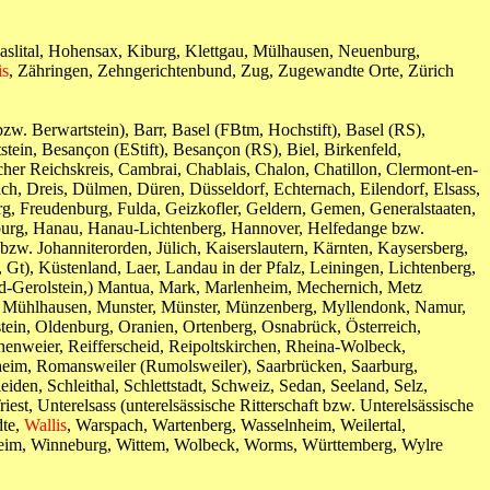
Haslital, Hohensax, Kiburg, Klettgau, Mülhausen, Neuenburg,
is
, Zähringen, Zehngerichtenbund, Zug, Zugewandte Orte, Zürich
bzw. Berwartstein), Barr, Basel (FBtm, Hochstift), Basel (RS),
tein, Besançon (EStift), Besançon (RS), Biel, Birkenfeld,
er Reichskreis, Cambrai, Chablais, Chalon, Chatillon, Clermont-en-
 Dreis, Dülmen, Düren, Düsseldorf, Echternach, Eilendorf, Elsass,
g, Freudenburg, Fulda, Geizkofler, Geldern, Gemen, Generalstaaten,
urg, Hanau, Hanau-Lichtenberg, Hannover, Helfedange bzw.
bzw. Johanniterorden, Jülich, Kaiserslautern, Kärnten, Kaysersberg,
Gt), Küstenland, Laer, Landau in der Pfalz, Leiningen, Lichtenberg,
d-Gerolstein,) Mantua, Mark, Marlenheim, Mechernich, Metz
, Mühlhausen, Munster, Münster, Münzenberg, Myllendonk, Namur,
in, Oldenburg, Oranien, Ortenberg, Osnabrück, Österreich,
henweier, Reifferscheid, Reipoltskirchen, Rheina-Wolbeck,
sheim, Romansweiler (Rumolsweiler), Saarbrücken, Saarburg,
en, Schleithal, Schlettstadt, Schweiz, Sedan, Seeland, Selz,
iest, Unterelsass (unterelsässische Ritterschaft bzw. Unterelsässische
dte,
Wallis
, Warspach, Wartenberg, Wasselnheim, Weilertal,
dsheim, Winneburg, Wittem, Wolbeck, Worms, Württemberg, Wylre