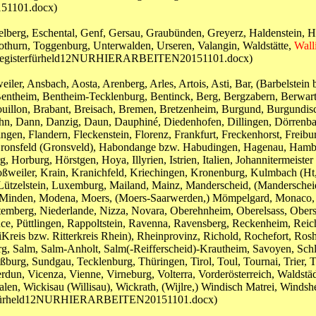
51101.docx)
gelberg, Eschental, Genf, Gersau, Graubünden, Greyerz, Haldenstein, 
lothurn, Toggenburg, Unterwalden, Urseren, Valangin, Waldstätte,
Wall
mitregisterfürheld12NURHIERARBEITEN20151101.docx)
ler, Ansbach, Aosta, Arenberg, Arles, Artois, Asti, Bar, (Barbelstein 
Bentheim, Bentheim-Tecklenburg, Bentinck, Berg, Bergzabern, Berwarts
illon, Brabant, Breisach, Bremen, Bretzenheim, Burgund, Burgundisch
, Dann, Danzig, Daun, Dauphiné, Diedenhofen, Dillingen, Dörrenbach,
n, Flandern, Fleckenstein, Florenz, Frankfurt, Freckenhorst, Freibur
Gronsfeld (Gronsveld), Habondange bzw. Habudingen, Hagenau, Hamb
orburg, Hörstgen, Hoya, Illyrien, Istrien, Italien, Johannitermeister 
ßweiler, Krain, Kranichfeld, Kriechingen, Kronenburg, Kulmbach (Ht, 
Lützelstein, Luxemburg, Mailand, Mainz, Manderscheid, (Manderschei
), Minden, Modena, Moers, (Moers-Saarwerden,) Mömpelgard, Monaco
mberg, Niederlande, Nizza, Novara, Oberehnheim, Oberelsass, Oberste
ence, Püttlingen, Rappoltstein, Ravenna, Ravensberg, Reckenheim, Reic
iKreis bzw. Ritterkreis Rhein), Rheinprovinz, Richold, Rochefort, Ro
 Salm, Salm-Anholt, Salm(-Reifferscheid)-Krautheim, Savoyen, Schleid
ßburg, Sundgau, Tecklenburg, Thüringen, Tirol, Toul, Tournai, Trier, Tr
Verdun, Vicenza, Vienne, Virneburg, Volterra, Vorderösterreich, Waldstä
len, Wickisau (Willisau), Wickrath, (Wijlre,) Windisch Matrei, Win
sterfürheld12NURHIERARBEITEN20151101.docx)