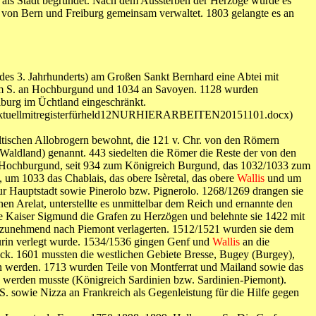
 als Stadt begründet. Nach dem Aussterben der Herzöge wurde es
von Bern und Freiburg gemeinsam verwaltet. 1803 gelangte es an
.
des 3. Jahrhunderts) am Großen Sankt Bernhard eine Abtei mit
 kam S. an Hochburgund und 1034 an Savoyen. 1128 wurden
iburg im Üchtland eingeschränkt.
ld11aktuellmitregisterfürheld12NURHIERARBEITEN20151101.docx)
tischen Allobrogern bewohnt, die 121 v. Chr. von den Römern
 Waldland) genannt. 443 siedelten die Römer die Reste der von den
zu Hochburgund, seit 934 zum Königreich Burgund, das 1032/1033 zum
m 1033 das Chablais, das obere Isèretal, das obere
Wallis
und um
ur Hauptstadt sowie Pinerolo bzw. Pignerolo. 1268/1269 drangen sie
en Arelat, unterstellte es unmittelbar dem Reich und ernannte den
re Kaiser Sigmund die Grafen zu Herzögen und belehnte sie 1422 mit
kt zunehmend nach Piemont verlagerten. 1512/1521 wurden sie dem
Turin verlegt wurde. 1534/1536 gingen Genf und
Wallis
an die
ck. 1601 mussten die westlichen Gebiete Bresse, Bugey (Burgey),
en werden. 1713 wurden Teile von Montferrat und Mailand sowie das
n werden musste (Königreich Sardinien bzw. Sardinien-Piemont).
 sowie Nizza an Frankreich als Gegenleistung für die Hilfe gegen