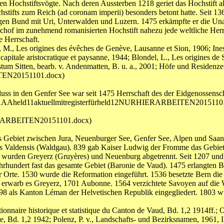
n Hochstiftsvögte. Nach deren Aussterben 1218 geriet das Hochstift a
tifts zum Reich (ad coronam imperii) besonders betont hatte. Seit 136
igen Bund mit Uri, Unterwalden und Luzern. 1475 erkämpfte er die Un
schof im zunehmend romanisierten Hochstift nahezu jede weltliche Herr
e Herrschaft.
, M., Les origines des évêches de Genève, Lausanne et Sion, 1906; Ine
capitale aristocratique et paysanne, 1944; Blondel, L., Les origines de
m Sitten, bearb. v. Andenmatten, B. u. a., 2001; Höfe und Residenzen i
ITEN20151101.docx)
uss in den Genfer See war seit 1475 Herrschaft des der Eidgenossens
C4. (AAAAheld11aktuellmitregisterfürheld12NURHIERARBEITEN2015110
ERARBEITEN20151101.docx)
as Gebiet zwischen Jura, Neuenburger See, Genfer See, Alpen und Saan
us Valdensis (Waldgau). 839 gab Kaiser Ludwig der Fromme das Gebiet 
wurden Greyerz (Gruyères) und Neuenburg abgetrennt. Seit 1207 und
hrhundert fast das gesamte Gebiet (Baronie de Vaud). 1475 erlangten
 Orte. 1530 wurde die Reformation eingeführt. 1536 besetzte Bern die
 erwarb es Greyerz, 1701 Aubonne. 1564 verzichtete Savoyen auf die W.
98 als Kanton Léman der Helvetischen Republik eingegliedert. 1803 
ionnaire historique et statistique du Canton de Vaud, Bd. 1,2 1914ff.; Ol
se, Bd. 1,2 1942; Polenz, P. v., Landschafts- und Bezirksnamen, 1961, I