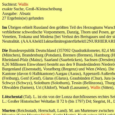
Suchtext:
Wallis
exakte Suche, Groß-/Kleinscheibung
Ausgabe: Absatz
27 Ergebnis(se) gefunden
Im
Übrigen erhielt Russland den größten Teil des Herzogtums Warscha
verbliebene schwedische Vorpommern, Danzig, Thorn und Posen, gewan
Venetien, Toskana und Modena [bei Verlust des Breisgaues und der s
Neutralität. (AAAAheld11aktuellmitregisterfürheld12NURHIERA
Die
Bundesrepublik Deutschland (357092 Quadratkilometer, 82,4 Mill
(München), Brandenburg (Potsdam), Bremen (Bremen), Hamburg (Ha
Rheinland-Pfalz (Mainz), Saarland (Saarbrücken), Sachsen (Dresden)
8,26 Millionen Einwohner) besteht aus den 9 Bundesländern Niederöste
Burgenland (Eisenstadt), Vorarlberg (Bregenz) und Wien (Wien). Die 
Kantone (davon 6 Halbkantone) Aargau (Aarau), Appenzell-Außerrhode
(Freiburg), Genf (Genf), Glarus (Glarus), Graubünden (Chur), Jura 
Schwyz (Schwyz), Solothurn (Solothurn), Tessin (Bellinzona), Thu
Obwalden (Sarnen), Uri (Altdorf), Waadt (Lausanne),
Wallis
(Sitten
Lötschental
(Tal). L. ist ein von der Lonza durchflossenes rechtes 
L.: Großer Historischer Weltatlas II 72 b (bis 1797) D4; Siegris
Murten
(Reichsstadt, Herrschaft, Land). M. am Murtensee zwischen