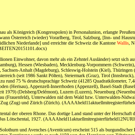
u als Königreich (Kongresspolen) in Personalunion, erlangte Preußen 
n Österreich (wieder) Vorarlberg, Tirol, Salzburg, [Inn- und Hausruc
üdlichen Niederlande] und erreichte die Schweiz die Kantone
Wallis
, N
RBEITEN20151101.docx)
ionen Einwohner, davon mehr als ein Zehntel Ausländer) setzt sich a
mburg), Hessen (Wiesbaden), Mecklenburg-Vorpommern (Schwerin), N
, Sachsen-Anhalt (Magdeburg), Schleswig-Holstein (Kiel), Thüringen (
rreich (seit 1986 Sankt Pölten), Steiermark (Graz), Tirol (Innsbruck),
zu rund 75 % deutschsprachige Schweiz (41285 Quadratkilometer, 7,48 
n (Herisau), Appenzell-Innerrhoden (Appenzell), Basel-Stadt (Basel),
(seit 1979) (Delsberg/Delémont), Luzern (Luzern), Neuenburg (Neuenbur
rgau (Frauenfeld), Unterwalden nid dem Wald bzw. Unterwalden-Nidw
), Zug (Zug) und Zürich (Zürich). (AAAAheld11aktuellmitregiste
Seitental der oberen Rhone. Das dortige Land stand unter der Herrscha
t, H., Das Lötschental, 1927. (AAAAheld11aktuellmitregisterfürhel
 Solothurn und Avenches (Aventicum) erscheint 515 als burgundischer