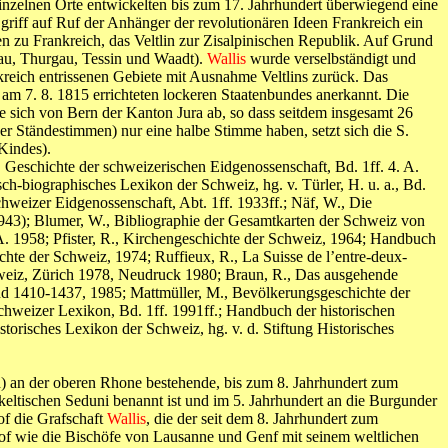
inzelnen Orte entwickelten bis zum 17. Jahrhundert überwiegend eine
griff auf Ruf der Anhänger der revolutionären Ideen Frankreich ein
n zu Frankreich, das Veltlin zur Zisalpinischen Republik. Auf Grund
gau, Thurgau, Tessin und Waadt).
Wallis
wurde verselbständigt und
reich entrissenen Gebiete mit Ausnahme Veltlins zurück. Das
am 7. 8. 1815 errichteten lockeren Staatenbundes anerkannt. Die
e sich von Bern der Kanton Jura ab, so dass seitdem insgesamt 26
 Ständestimmen) nur eine halbe Stimme haben, setzt sich die S.
Kindes).
., Geschichte der schweizerischen Eidgenossenschaft, Bd. 1ff. 4. A.
sch-biographisches Lexikon der Schweiz, hg. v. Türler, H. u. a., Bd.
hweizer Eidgenossenschaft, Abt. 1ff. 1933ff.; Näf, W., Die
943); Blumer, W., Bibliographie der Gesamtkarten der Schweiz von
A. 1958; Pfister, R., Kirchengeschichte der Schweiz, 1964; Handbuch
hte der Schweiz, 1974; Ruffieux, R., La Suisse de l’entre-deux-
chweiz, Zürich 1978, Neudruck 1980; Braun, R., Das ausgehende
nd 1410-1437, 1985; Mattmüller, M., Bevölkerungsgeschichte der
chweizer Lexikon, Bd. 1ff. 1991ff.; Handbuch der historischen
storisches Lexikon der Schweiz, hg. v. d. Stiftung Historisches
h) an der oberen Rhone bestehende, bis zum 8. Jahrhundert zum
eltischen Seduni benannt ist und im 5. Jahrhundert an die Burgunder
f die Grafschaft
Wallis
, die der seit dem 8. Jahrhundert zum
of wie die Bischöfe von Lausanne und Genf mit seinem weltlichen