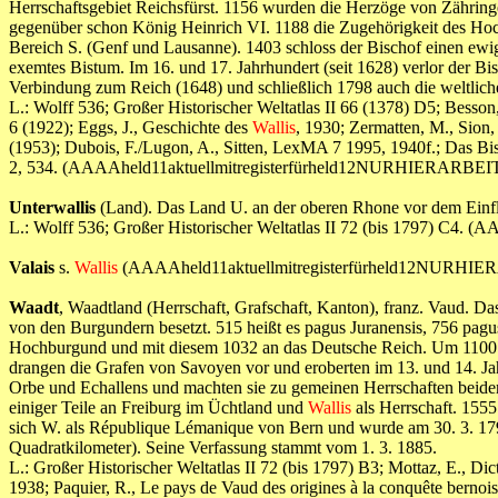
Herrschaftsgebiet Reichsfürst. 1156 wurden die Herzöge von Zähringe
gegenüber schon König Heinrich VI. 1188 die Zugehörigkeit des Hochs
Bereich S. (Genf und Lausanne). 1403 schloss der Bischof einen ew
exemtes Bistum. Im 16. und 17. Jahrhundert (seit 1628) verlor der Bi
Verbindung zum Reich (1648) und schließlich 1798 auch die weltlich
L.: Wolff 536; Großer Historischer Weltatlas II 66 (1378) D5; Besson
6 (1922); Eggs, J., Geschichte des
Wallis
, 1930; Zermatten, M., Sion, 
(1953); Dubois, F./Lugon, A., Sitten, LexMA 7 1995, 1940f.; Das Bistu
2, 534. (AAAAheld11aktuellmitregisterfürheld12NURHIERARBE
Unterwallis
(Land). Das Land U. an der oberen Rhone vor dem Einfl
L.: Wolff 536; Großer Historischer Weltatlas II 72 (bis 1797) 
Valais
s.
Wallis
(AAAAheld11aktuellmitregisterfürheld12NURHI
Waadt
, Waadtland (Herrschaft, Grafschaft, Kanton), franz. Vaud. D
von den Burgundern besetzt. 515 heißt es pagus Juranensis, 756 pag
Hochburgund und mit diesem 1032 an das Deutsche Reich. Um 1100 
drangen die Grafen von Savoyen vor und eroberten im 13. und 14. Ja
Orbe und Echallens und machten sie zu gemeinen Herrschaften beider
einiger Teile an Freiburg im Üchtland und
Wallis
als Herrschaft. 1555
sich W. als République Lémanique von Bern und wurde am 30. 3. 17
Quadratkilometer). Seine Verfassung stammt vom 1. 3. 1885.
L.: Großer Historischer Weltatlas II 72 (bis 1797) B3; Mottaz, E., Dict
1938; Paquier, R., Le pays de Vaud des origines à la conquête bernoi