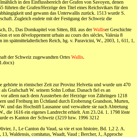
llmählich in den Einflussbereich der Grafen von Savoyen, denen
5 führten die Grafen/Herzöge den Titel eines Reichsvikars für den
abhängigkeit und gewann das Unterwallis zurück. 1513 wurde S.
schaft. Zugleich endete mit der Festigung der Schweiz die
sch, D., Das Domkapitel von Sitten, Bll. aus der
Wallis
er Geschichte
 Sion et son développement urbain au cours des siècles, Valesia 8
m spätmittelalterlichen Reich, hg. v. Paravicini, W., 2003, 1, 611, 1,
chaft der Schweiz zugewandten Ortes
Wallis
.
1.docx)
e gehörte in römischer Zeit zur Provinz Helvetia und wurde um 470
als Grafschaft W. seinem Sohn Lothar. Danach fiel es an
 vor allem nach dem Aussterben der Herzöge von Zähringen 1218
 Bern und Freiburg im Üchtland durch Eroberung Grandson, Murten,
 W. und das Hochstift Lausanne und verwaltete sie nach Abtretung
, die 1616 ein eigenes Landrecht erhielt. Am 23./24. 1. 1798 löste
wurde es Kanton der Schweiz (3219 bzw. 1996 3212
ivier, J., Le Canton du Vaud, sa vie et son histoire, Bd. 1,2 2. A.
, 13, Waldensis, comitatus, Waadt, Vaud ; Bercher, J., Approche