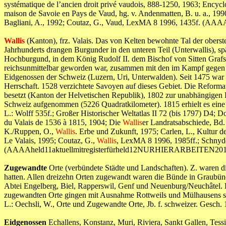
systématique de l’ancien droit privé vaudois, 888-1250, 1963; Encyclo
maison de Savoie en Pays de Vaud, hg. v. Andenmatten, B. u. a., 1990
Bagliani, A., 1992; Coutaz, G., Vaud, LexMA 8 1996, 1435f. (
Wallis
(Kanton), frz. Valais. Das von Kelten bewohnte Tal der oberste
Jahrhunderts drangen Burgunder in den unteren Teil (Unterwallis), s
Hochburgund, in dem König Rudolf II. dem Bischof von Sitten Grafsch
reichsunmittelbar geworden war, zusammen mit den im Kampf gegen d
Eidgenossen der Schweiz (Luzern, Uri, Unterwalden). Seit 1475 war 
Herrschaft. 1528 verzichtete Savoyen auf dieses Gebiet. Die Reforma
besetzt (Kanton der Helvetischen Republik), 1802 zur unabhängigen
Schweiz aufgenommen (5226 Quadratkilometer). 1815 erhielt es eine
L.: Wolff 535f.; Großer Historischer Weltatlas II 72 (bis 1797) D4; Do
du Valais de 1536 à 1815, 1904; Die
Wallis
er Landratsabschiede, Bd. 
K./Ruppen, O.,
Wallis
. Erbe und Zukunft, 1975; Carlen, L., Kultur d
Le Valais, 1995; Coutaz, G.,
Wallis
, LexMA 8 1996, 1985ff.; Schnyd
(AAAAheld11aktuellmitregisterfürheld12NURHIERARBEITEN201
Zugewandte
Orte (verbündete Städte und Landschaften). Z. waren di
hatten. Allen dreizehn Orten zugewandt waren die Bünde in Graubü
Abtei Engelberg, Biel, Rapperswil, Genf und Neuenburg/Neuchâtel. 
zugewandten Orte gingen mit Ausnahme Rottweils und Mülhausens se
L.: Oechsli, W., Orte und Zugewandte Orte, Jb. f. schweizer. G
Eidgenossen
Echallens, Konstanz, Muri, Riviera, Sankt Gallen, Tess