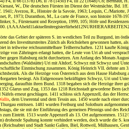
54) F4, II 66 (1378) D6, II 78 (1450) F4, III 22 (1648) C6; Berthaut, 
ienast, W., Die deutschen Fürsten im Dienst der Westmächte, Bd. 1ff.
. 1941; Avezou, R., Histoire de la Savoie, 1963; Lequin, C./Mariotte, 
net, P., 1973; Duranthon, M., La carte de France, son histoire 1678-1979
er, S., Fürstenamt und Rezeption, 1999, 105; Höfe und Residenzen im s
e, 2000. (AAAAheld11aktuellmitregisterfürheld12NURHIERARBEITEN
örte das Gebiet der späteren S. im westlichen Teil zu Burgund, im ös
end des Investiturstreites Zürich als Reichslehen gewonnen hatten, a
iet in teilweise reichsunmittelbare Teilherrschaften. 1231 kaufte Köni
öge von Zähringen erlangt hatten, die Leute von Uri ab und versprach
ch aber gegen Habsburg nicht durchsetzen. Am Anfang des Monats Augu
dschaften (Waldstätte) Uri mit Altdorf, Schwyz mit Schwyz und Unt
schaftliche Einmischung zusammen. König Heinrich VII. dehnte am 3. 
erichtsbezirk. Als die Herzöge von Österreich aus dem Hause Habsburg 
 Morgarten besiegt. Als Eidgenossen bekräftigten Schwyz, Uri und Unte
erging, daraufhin ihren Bund. 1318 begaben sich die Herzöge ihrer gr
, 1352 Glarus und Zug, 1353 das 1218 Reichsstadt gewordene Bern (ach
äfels erneut geschlagen. 1411 schloss sich Appenzell, das der Herrsc
allis
, dem Urserental und dem Tessin aus. 1450 wurde nach einer dur
Thurgau entrissen. 1481 wurden Freiburg und Solothurn aufgenommen,
stags, die sie mit der Einführung des gemeinen Pfennigs und des Reic
n zum Eintritt. 1513 wurde Appenzell als 13. Ort aufgenommen. 1512/1
) drohende Spaltung konnte verhindert werden, doch wurde die S. konf
 (Reichsabtei und Stadt Sankt Gallen, Biel, Rottweil, Mülhausen, Gen