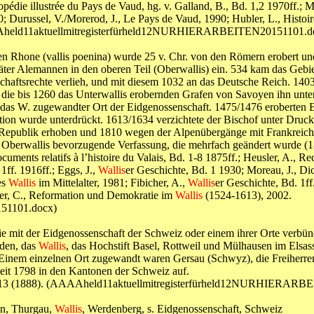
pédie illustrée du Pays de Vaud, hg. v. Galland, B., Bd. 1,2 1970ff.; 
; Durussel, V./Morerod, J., Le Pays de Vaud, 1990; Hubler, L., Histoi
AAAAheld11aktuellmitregisterfürheld12NURHIERARBEITEN20151101.d
n Rhone (vallis poenina) wurde 25 v. Chr. von den Römern erobert und s
päter Alemannen in den oberen Teil (Oberwallis) ein. 534 kam das Gebi
aftsrechte verlieh, und mit diesem 1032 an das Deutsche Reich. 1403 
ie bis 1260 das Unterwallis erobernden Grafen von Savoyen ihn unte
das W. zugewandter Ort der Eidgenossenschaft. 1475/1476 eroberten B
tion wurde unterdrückt. 1613/1634 verzichtete der Bischof unter Druc
 Republik erhoben und 1810 wegen der Alpenübergänge mit Frankreich 
 Oberwallis bevorzugende Verfassung, die mehrfach geändert wurde (1
cuments relatifs à l’histoire du Valais, Bd. 1-8 1875ff.; Heusler, A., 
1ff. 1916ff.; Eggs, J.,
Wallis
er Geschichte, Bd. 1 1930; Moreau, J., Dic
es
Wallis
im Mittelalter, 1981; Fibicher, A.,
Wallis
er Geschichte, Bd. 1ff
er, C., Reformation und Demokratie im
Wallis
(1524-1613), 2002.
51101.docx)
e mit der Eidgenossenschaft der Schweiz oder einem ihrer Orte verbünd
nden, das
Wallis
, das Hochstift Basel, Rottweil und Mülhausen im Elsas
Einem einzelnen Ort zugewandt waren Gersau (Schwyz), die Freiherren
it 1798 in den Kantonen der Schweiz auf.
esch. 13 (1888). (AAAAheld11aktuellmitregisterfürheld12NURHIERAR
in, Thurgau,
Wallis
, Werdenberg, s. Eidgenossenschaft, Schweiz