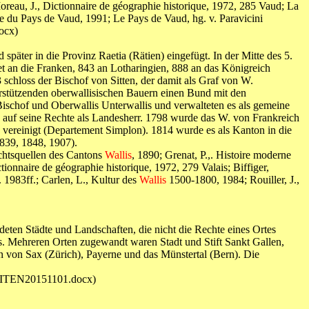
Moreau, J., Dictionnaire de géographie historique, 1972, 285 Vaud; La
re du Pays de Vaud, 1991; Le Pays de Vaud, hg. v. Paravicini
ocx)
päter in die Provinz Raetia (Rätien) eingefügt. In der Mitte des 5.
et an die Franken, 843 an Lotharingien, 888 an das Königreich
schloss der Bischof von Sitten, der damit als Graf von W.
rstützenden oberwallisischen Bauern einen Bund mit den
ischof und Oberwallis Unterwallis und verwalteten es als gemeine
k auf seine Rechte als Landesherr. 1798 wurde das W. von Frankreich
vereinigt (Departement Simplon). 1814 wurde es als Kanton in die
839, 1848, 1907).
Rechtsquellen des Cantons
Wallis
, 1890; Grenat, P.,. Histoire moderne
tionnaire de géographie historique, 1972, 279 Valais; Biffiger,
. 1983ff.; Carlen, L., Kultur des
Wallis
1500-1800, 1984; Rouiller, J.,
eten Städte und Landschaften, die nicht die Rechte eines Ortes
s. Mehreren Orten zugewandt waren Stadt und Stift Sankt Gallen,
 von Sax (Zürich), Payerne und das Münstertal (Bern). Die
BEITEN20151101.docx)