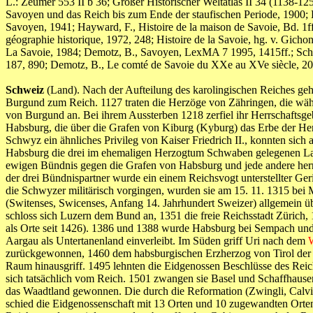
L.: Zeumer 553 II b 36; Großer Historischer Weltatlas II 34 (1138-12
Savoyen und das Reich bis zum Ende der staufischen Periode, 1900; K
Savoyen, 1941; Hayward, F., Histoire de la maison de Savoie, Bd. 1ff
géographie historique, 1972, 248; Histoire de la Savoie, hg. v. Gichon
La Savoie, 1984; Demotz, B., Savoyen, LexMA 7 1995, 1415ff.; Schlink
187, 890; Demotz, B., Le comté de Savoie du XXe au XVe siècl
Schweiz
(Land). Nach der Aufteilung des karolingischen Reiches geh
Burgund zum Reich. 1127 traten die Herzöge von Zähringen, die währ
von Burgund an. Bei ihrem Aussterben 1218 zerfiel ihr Herrschaftsgeb
Habsburg, die über die Grafen von Kiburg (Kyburg) das Erbe der Herz
Schwyz ein ähnliches Privileg von Kaiser Friedrich II., konnten si
Habsburg die drei im ehemaligen Herzogtum Schwaben gelegenen Lan
ewigen Bündnis gegen die Grafen von Habsburg und jede andere herr
der drei Bündnispartner wurde ein einem Reichsvogt unterstellter G
die Schwyzer militärisch vorgingen, wurden sie am 15. 11. 1315 bei
(Switenses, Swicenses, Anfang 14. Jahrhundert Sweizer) allgemein üb
schloss sich Luzern dem Bund an, 1351 die freie Reichsstadt Zürich
als Orte seit 1426). 1386 und 1388 wurde Habsburg bei Sempach und N
Aargau als Untertanenland einverleibt. Im Süden griff Uri nach dem
W
zurückgewonnen, 1460 dem habsburgischen Erzherzog von Tirol der 
Raum hinausgriff. 1495 lehnten die Eidgenossen Beschlüsse des Reich
sich tatsächlich vom Reich. 1501 zwangen sie Basel und Schaffhause
das Waadtland gewonnen. Die durch die Reformation (Zwingli, Calvin
schied die Eidgenossenschaft mit 13 Orten und 10 zugewandten Orten