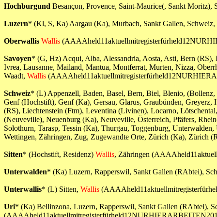
Hochburgund
Besançon, Provence, Saint-Maurice(, Sankt Moritz), 
Luzern
* (Kl, S, Ka) Aargau (Ka), Murbach, Sankt Gallen, Schweiz, 
Oberwallis
Wallis
(AAAAheld11aktuellmitregisterfürheld12NUR
Savoyen
* (G, Hz) Acqui, Alba, Alessandria, Aosta, Asti, Bern (RS),
Ivrea, Lausanne, Mailand, Mantua, Montferrat, Murten, Nizza, Oberrhei
Waadt,
Wallis
(AAAAheld11aktuellmitregisterfürheld12NURHIER
Schweiz
* (L) Appenzell, Baden, Basel, Bern, Biel, Blenio, (Bollenz
Genf (Hochstift), Genf (Ka), Gersau, Glarus, Graubünden, Greyerz, 
(RS), Liechtenstein (Ftm), Leventina (Livinen), Locarno, Lötschenta
(Neuveville), Neuenburg (Ka), Neuveville, Österreich, Pfäfers, Rhein
Solothurn, Tarasp, Tessin (Ka), Thurgau, Toggenburg, Unterwalden, U
Wettingen, Zähringen, Zug, Zugewandte Orte, Zürich (Ka), Zür
Sitten
* (Hochstift, Residenz)
Wallis
, Zähringen (AAAAheld11aktue
Unterwalden
* (Ka) Luzern, Rapperswil, Sankt Gallen (RAbtei), Sch
Unterwallis
* (L) Sitten,
Wallis
(AAAAheld11aktuellmitregisterfü
Uri
* (Ka) Bellinzona, Luzern, Rapperswil, Sankt Gallen (RAbtei), S
(AAAAheld11aktuellmitregisterfürheld12NURHIERARBEITEN201