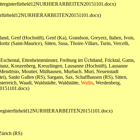
mitregisterfürheld12NURHIERARBEITEN20151101.docx)
sterfürheld12NURHIERARBEITEN20151101.docx)
nd, Genf (Hochstift), Genf (Ka), Grandson, Greyerz, Italien, Ivois,
tz (Saint-Maurice), Sitten, Susa, Thoire-Villars, Turin, Vercelli,
 Eschental, Ettenheimmünster, Freiburg im Üchtland, Fricktal, Gams,
nstanz, Konzenberg, Kreuzlingen, Lausanne (Hochstift), Lausanne
, Mendrisio, Moutier, Mülhausen, Murbach. Muri, Neuenstadt
ei), Sankt Gallen (RS), Sargans, Sax, Schaffhausen (RS), Sitten,
terreich, Waadt, Waldstädte, Waldstätte,
Wallis
, Werdenberg,
20151101.docx)
registerfürheld12NURHIERARBEITEN20151101.docx)
Zürich (RS)