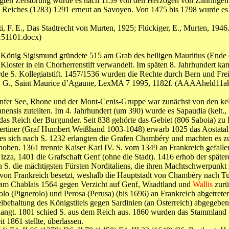
olgten Zerstörung wurde es nach 1159 von den Herzögen von Zähringen
 Reiches (1283) 1291 erneut an Savoyen. Von 1475 bis 1798 wurde es 
ti, F. E., Das Stadtrecht von Murten, 1925; Flückiger, E., Murten, 1946
51101.docx)
e König Sigismund gründete 515 am Grab des heiligen Mauritius (Ende 
Kloster in ein Chorherrenstift verwandelt. Im späten 8. Jahrhundert
de S. Kollegiatstift. 1457/1536 wurden die Rechte durch Bern und Fre
Coutaz, G., Saint Maurice d’Agaune, LexMA 7 1995, 1182f. (AAAAhe
enfer See, Rhone und der Mont-Cenis-Gruppe war zunächst von den kel
nensis zuteilten. Im 4. Jahrhundert (um 390) wurde es Sapaudia (kelt.,
das Reich der Burgunder. Seit 838 gehörte das Gebiet (806 Saboia) 
tiner (Graf Humbert Weißhand 1003-1048) erwarb 1025 das Aostatal, u
 es sich nach S. 1232 erlangten die Grafen Chambéry und machten es z
oben. 1361 trennte Kaiser Karl IV. S. vom 1349 an Frankreich gefallen
zza, 1401 die Grafschaft Genf (ohne die Stadt). 1416 erhob der späte
n S. die mächtigsten Fürsten Norditaliens, die ihren Machtschwerpun
. von Frankreich besetzt, weshalb die Hauptstadt von Chambéry nach 
kam Chablais 1564 gegen Verzicht auf Genf, Waadtland und
Wallis
zurü
lo (Pignerolo) und Perosa (Perusa) (bis 1696) an Frankreich abgetret
eibehaltung des Königstitels gegen Sardinien (an Österreich) abgegebe
angt. 1801 schied S. aus dem Reich aus. 1860 wurden das Stammland S.
t 1861 stellte, überlassen.