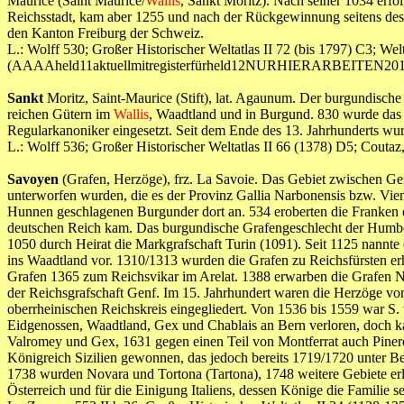
Maurice (Saint Maurice/
Wallis
, Sankt Moritz). Nach seiner 1034 erf
Reichsstadt, kam aber 1255 und nach der Rückgewinnung seitens des
den Kanton Freiburg der Schweiz.
L.: Wolff 530; Großer Historischer Weltatlas II 72 (bis 1797) C3; Wel
(AAAAheld11aktuellmitregisterfürheld12NURHIERARBEITEN201
Sankt
Moritz, Saint-Maurice (Stift), lat. Agaunum. Der burgundisch
reichen Gütern im
Wallis
, Waadtland und in Burgund. 830 wurde das 
Regularkanoniker eingesetzt. Seit dem Ende des 13. Jahrhunderts wur
L.: Wolff 536; Großer Historischer Weltatlas II 66 (1378) D5; 
Savoyen
(Grafen, Herzöge), frz. La Savoie. Das Gebiet zwischen G
unterworfen wurden, die es der Provinz Gallia Narbonensis bzw. Vien
Hunnen geschlagenen Burgunder dort an. 534 eroberten die Franken 
deutschen Reich kam. Das burgundische Grafengeschlecht der Humber
1050 durch Heirat die Markgrafschaft Turin (1091). Seit 1125 nannte
ins Waadtland vor. 1310/1313 wurden die Grafen zu Reichsfürsten erh
Grafen 1365 zum Reichsvikar im Arelat. 1388 erwarben die Grafen Ni
der Reichsgrafschaft Genf. Im 15. Jahrhundert waren die Herzöge vo
oberrheinischen Reichskreis eingegliedert. Von 1536 bis 1559 war S
Eidgenossen, Waadtland, Gex und Chablais an Bern verloren, doch 
Valromey und Gex, 1631 gegen einen Teil von Montferrat auch Pinero
Königreich Sizilien gewonnen, das jedoch bereits 1719/1720 unter B
1738 wurden Novara und Tortona (Tartona), 1748 weitere Gebiete erl
Österreich und für die Einigung Italiens, dessen Könige die Familie sei