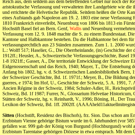
Reich aus, dem seitdem aus dem betreffenden Gebiet nur noch der Re
aristokratische Verfassung und verwalteten ihre Landgebiete wie die
und errichtete die Helvetische Republik. Seitdem heißen die Orte Ka
eines Aufstands gab Napoleon am 19. 2. 1803 eine neue Verfassung 
1810 Frankreich einverleibt, Neuenburg von 1806 bis 1813 ein Fürst
Hochstift Basel fiel an Bern. Genf,
Wallis
und Neuenburg vermehrten di
Verfassung vom 12. 9. 1848 machte die S. zu einem Bundesstaat. Die 
Kantone und Halbkantone bestehen. Da die Halbkantone bei dem für V
verfassungsrechtlich aus 23 Ständen zusammen. Zum 1. 1. 2000 wurde d
L.: Wolff 517; Haselier, G., Die Oberrheinlande, (in) Geschichte der 
1912ff.; Heusler, A., Schweizerische Verfassungsgeschichte, Basel 192
1-8 1921ff.; Gasser, A., Die territoriale Entwicklung der Schweizer
Eidgenossenschaft und das Reich, 1940; Mayer, T., Die Entstehung d
Anfang bis 1802, hg. v. d. Schweizerischen Landesbibliothek Bern, 1
der Schweizer Geschichte, Bd. 1f. 1971f.; Meyer, B., Die Bildung de
guerres, e 1974; Im Hof, U., Geschichte der Schweiz, 5. A. 1991, 7.
Ancien Régime in der Schweiz, 1984; Schuler-Adler, H., Reichsprivi
Schweiz, Bd. 1f 1987; Furrer, N., Glossarium Helvetiae Historicum, 
Stätten der Schweiz, hg. v. Reinhardt, V., 1996; Böning, H., Der Trau
Lexikon der Schweiz, Bd. 1ff. 2002ff. (AAAAheld11aktuellmitr
Sitten
(Hochstift, Residenz des Bischofs), frz. Sion. Das schon am 
Erzbistum Vienne gehörige Bistum wurde im 6. Jahrhundert (vor 585?
gefallen war. 999 gab der König von Burgund (Hochburgund) wohl au
Erzbistum Tarentaise gehörigen Diözese in etwa entsprach. Mit dem