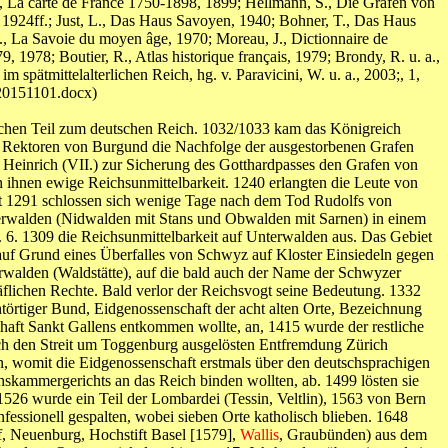
H., La carte de France 1750-1898, 1899; Hellmann, S., Die Grafen von
 1924ff.; Just, L., Das Haus Savoyen, 1940; Bohner, T., Das Haus
J., La Savoie du moyen âge, 1970; Moreau, J., Dictionnaire de
, 1978; Boutier, R., Atlas historique français, 1979; Brondy, R. u. a.,
pätmittelalterlichen Reich, hg. v. Paravicini, W. u. a., 2003;, 1,
20151101.docx)
tlichen Teil zum deutschen Reich. 1032/1033 kam das Königreich
ls Rektoren von Burgund die Nachfolge der ausgestorbenen Grafen
g Heinrich (VII.) zur Sicherung des Gotthardpasses den Grafen von
 ihnen ewige Reichsunmittelbarkeit. 1240 erlangten die Leute von
st 1291 schlossen sich wenige Tage nach dem Tod Rudolfs von
erwalden (Nidwalden mit Stans und Obwalden mit Sarnen) in einem
6. 1309 die Reichsunmittelbarkeit auf Unterwalden aus. Das Gebiet
auf Grund eines Überfalles von Schwyz auf Kloster Einsiedeln gegen
rwalden (Waldstätte), auf die bald auch der Name der Schwyzer
äflichen Rechte. Bald verlor der Reichsvogt seine Bedeutung. 1332
törtiger Bund, Eidgenossenschaft der acht alten Orte, Bezeichnung
haft Sankt Gallens entkommen wollte, an, 1415 wurde der restliche
ch den Streit um Toggenburg ausgelösten Entfremdung Zürich
 womit die Eidgenossenschaft erstmals über den deutschsprachigen
hskammergerichts an das Reich binden wollten, ab. 1499 lösten sie
526 wurde ein Teil der Lombardei (Tessin, Veltlin), 1563 von Bern
essionell gespalten, wobei sieben Orte katholisch blieben. 1648
f, Neuenburg, Hochstift Basel [1579],
Wallis
, Graubünden) aus dem