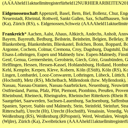
(AAAAheld11aktuellmitregisterfürheld12NURHIERARBEITEN201
Eidgenossenschaft
Appenzell, Basel, Bern, Biel, Bollenz, Chur, En
Neuenstadt, Rheintal, Rottweil, Sankt Gallen, Sax, Schaffhausen, So
(Ka), Zürich (RS), s. Eidgenossen,Schweiz (AAAAheld11aktuell
Frankreich
* Aachen, Aalst, Ahaus, Altkirch, Andechs, Anholt, Annwei
Bayern, Bayreuth, Bedburg, Beilstein, Beinheim, Belgien, Bellelay, 
Blankenberg, Blankenheim, Blieskastel, Bolchen, Bonn, Boppard, Bou
Argonne, Cochem, Colmar, Cremona, Croy, Dagsburg, Dagstuhl, Dahn
Elsass-Lothringen, Eupen und Malmedy bzw. Eupen-Malmedy, Finstinge
Genf, Genua, Germersheim, Gerolstein, Giech, Görz, Graubünden, 
Helflingen, Hessen, Hessen-Kassel, Hohlandsburg, Holland, Homburg, H
Kehl, Kempfer, Kerpen, Kleve, Kobern, Köln (EStift), Köln (RS), Ko
Lingen, Lombardei, Looz-Corswarem, Lothringen, Lübeck, Lüttich, 
(Hochstift), Metz (RS), Michelbach, Millendonk (bzw. Myllendonk
Nassau, Nassau-Oranien, Nassau-Saarbrücken, Neuenburg, Neuwürtte
Ostfriesland, Parma, Pfalz, Pfirt, Piemont, Piombino, Preußen, Prov
Rheinbund, Rheineck, Rheingrafen, Rheinischer Ritterkreis (Rhein R
Saargebiet, Saarwerden, Sachsen-Lauenburg, Sachsenburg, Saffenburg,
Spanien, Speyer, Stablo und Malmedy, Stein, Steinfeld, Steinfurt, Stra
Ritterschaft), Utrecht (Ht), Utrecht (Hochstift), Venaissin, Venedig, 
Weißenburg (RS), Weißenburg (RPropstei), Werd, Westfalen, Westpha
(Wijlre), Zürich (Ka), Zweibrücken (AAAAheld11aktuellmitregi