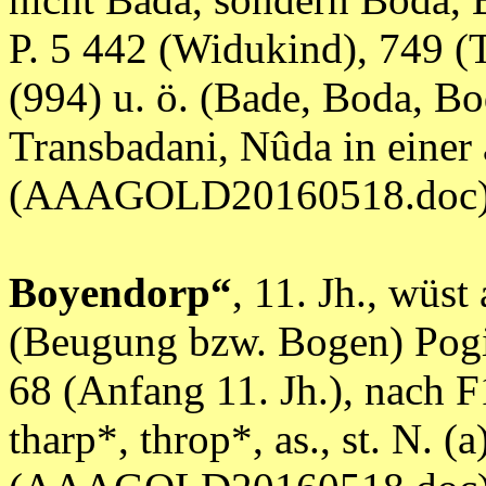
P. 5 442 (Widukind), 749 (
(994) u. ö. (Bade, Boda, B
Transbadani, Nûda in einer 
(AAAGOLD20160518.doc
Boyendorp“
, 11. Jh., wüst
(Beugung bzw. Bogen) Pogi
68 (Anfang 11. Jh.), nach F
tharp*, throp*, as., st. N. (a