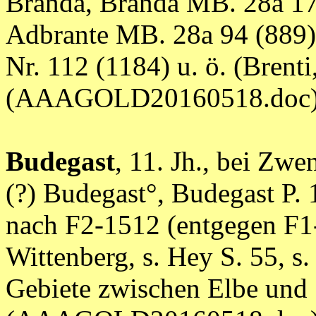
Branda, Branda MB. 28a 17 
Adbrante MB. 28a 94 (889)
Nr. 112 (1184) u. ö. (Brent
(AAAGOLD20160518.doc
Budegast
, 11. Jh., bei Zw
(?) Budegast°, Budegast P. 
nach F2-1512 (entgegen F1-
Wittenberg, s. Hey S. 55, s
Gebiete zwischen Elbe und