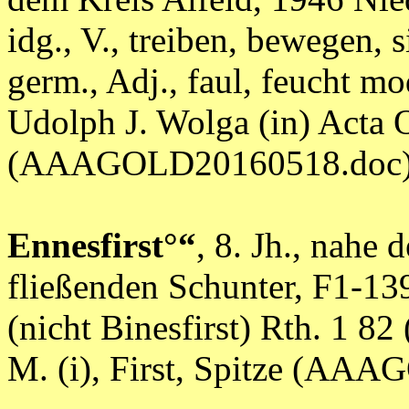
idg., V., treiben, bewegen, 
germ., Adj., faul, feucht mo
Udolph J. Wolga (in) Acta
(AAAGOLD20160518.doc
Ennesfirst°“
, 8. Jh., nahe 
fließenden Schunter, F1-13
(nicht Binesfirst) Rth. 1 82 (
M. (i), First, Spitze (A