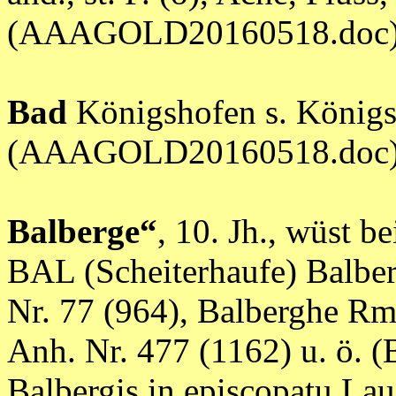
(AAAGOLD20160518.doc
Bad
Königshofen s. Königs
(AAAGOLD20160518.doc
Balberge“
, 10. Jh., wüst b
BAL (Scheiterhaufe) Balber
Nr. 77 (964), Balberghe Rm
Anh. Nr. 477 (1162) u. ö. (B
Balbergis in episcopatu Lau