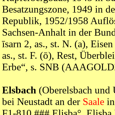
Besatzungszone, 1949 in d
Republik, 1952/1958 Auflö
Sachsen-Anhalt in der Bunde
īsarn 2, as., st. N. (a), Eise
as., st. F. (ō), Rest, Überble
Erbe“, s. SNB (AAAGOLD
Elsbach
(Oberelsbach und Un
bei Neustadt an der
Saale
in
F1-810 ### Elisba°, Elisba D