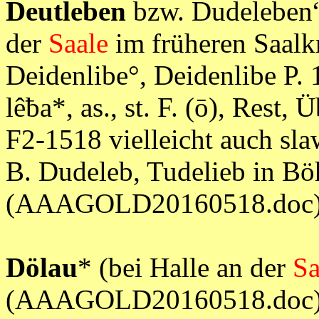
Deutleben
bzw. Dudeleben“,
der
Saale
im früheren Saalk
Deidenlibe°, Deidenlibe P. 
lêƀa*, as., st. F. (ō), Rest, 
F2-1518 vielleicht auch sla
B. Dudeleb, Tudelieb in B
(AAAGOLD20160518.doc
Dölau
* (bei Halle an der
Sa
(AAAGOLD20160518.doc