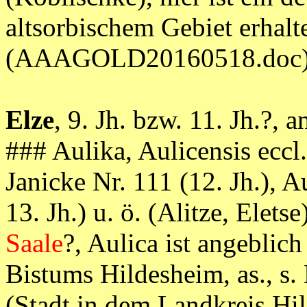
altsorbischem Gebiet erhalt
(AAAGOLD20160518.doc
Elze
, 9. Jh. bzw. 11. Jh.?, 
### Aulika, Aulicensis eccl.
Janicke Nr. 111 (12. Jh.), A
13. Jh.) u. ö. (Alitze, Elet
Saale
?, Aulica ist angeblich
Bistums Hildesheim, as., s
(Stadt in dem Landkreis Hi