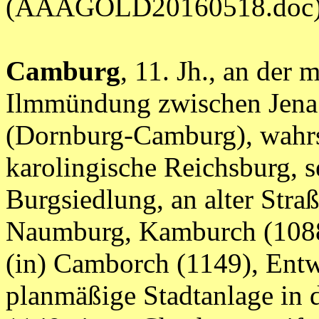
(AAAGOLD20160518.doc
Camburg
, 11. Jh., an der 
Ilmmündung zwischen Jen
(Dornburg-Camburg), wahrsc
karolingische Reichsburg, s
Burgsiedlung, an alter Str
Naumburg, Kamburch (1088
(in) Camborch (1149), Ent
planmäßige Stadtanlage in de