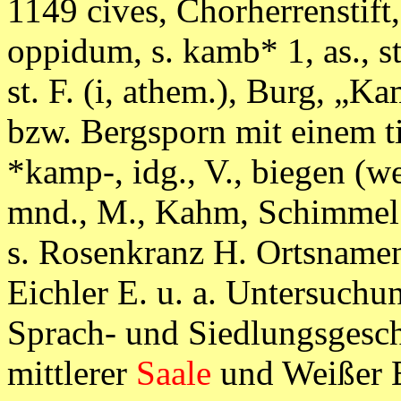
1149 cives, Chorherrenstif
oppidum, s. kamb* 1, as., st
st. F. (i, athem.), Burg, „
bzw. Bergsporn mit einem t
*kamp-, idg., V., biegen (
mnd., M., Kahm, Schimmel a
s. Rosenkranz H. Ortsnamen
Eichler E. u. a. Untersuch
Sprach- und Siedlungsgesch
mittlerer
Saale
und Weißer E