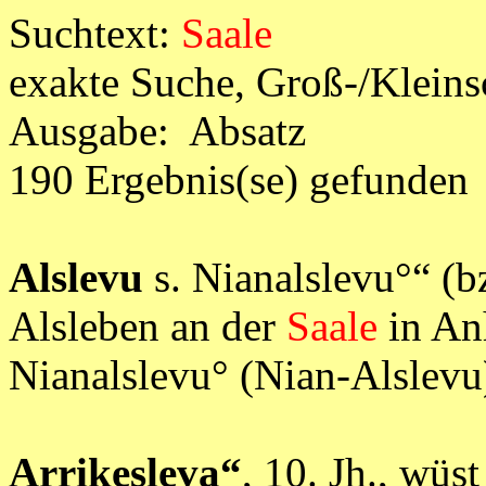
Suchtext:
Saale
exakte Suche, Groß-/Klein
Ausgabe: Absatz
190 Ergebnis(se) gefunden
Alslevu
s. Nianalslevu°“ (bz
Alsleben an der
Saale
in An
Nianalslevu° (Nian-Alsl
Arrikesleva“
, 10. Jh., wüs