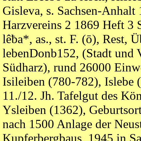
Gisleva, s. Sachsen-Anhalt 1
Harzvereins 2 1869 Heft 3 S
lêƀa*, as., st. F. (ō), Rest, 
lebenDonb152, (Stadt und 
Südharz), rund 26000 Einwo
Isileiben (780-782), Islebe 
11./12. Jh. Tafelgut des Kö
Ysleiben (1362), Geburtsort
nach 1500 Anlage der Neust
Kupferbergbaus, 1945 in Sa