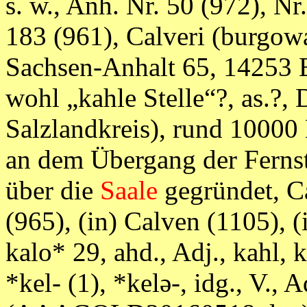
s. w., Anh. Nr. 50 (972), Nr
183 (961), Calveri (burgowa
Sachsen-Anhalt 65, 14253 
wohl „kahle Stelle“?, as.?,
Salzlandkreis), rund 10000
an dem Übergang der Ferns
über die
Saale
gegründet, Ca
(965), (in) Calven (1105), (
kalo* 29, ahd., Adj., kahl,
*kel- (1), *kelə-, idg., V., 