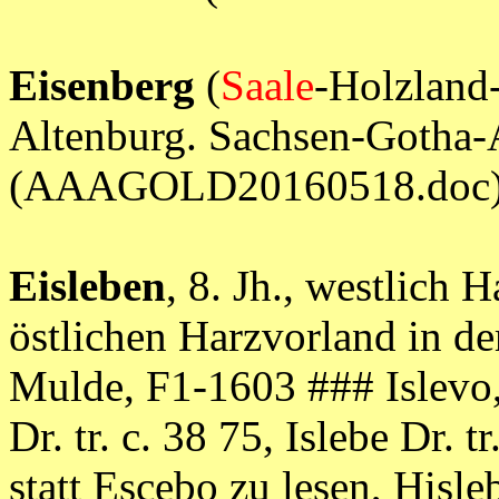
Eisenberg
(
Saale
-Holzland
Altenburg. Sachsen-Gotha
(AAAGOLD20160518.doc
Eisleben
, 8. Jh., westlich 
östlichen Harzvorland in d
Mulde, F1-1603 ### Islevo,
Dr. tr. c. 38 75, Islebe Dr. t
statt Escebo zu lesen, Hisleb