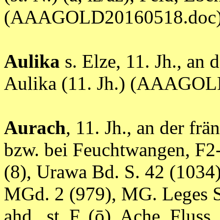
(AAAGOLD20160518.doc
Aulika
s. Elze, 11. Jh., an 
Aulika (11. Jh.) (AAAGO
Aurach
, 11. Jh., an der fr
bzw. bei Feuchtwangen, F2
(8), Urawa Bd. S. 42 (1034)
MGd. 2 (979), MG. Leges Sec
ahd., st. F. (ō), Ache, Fluss