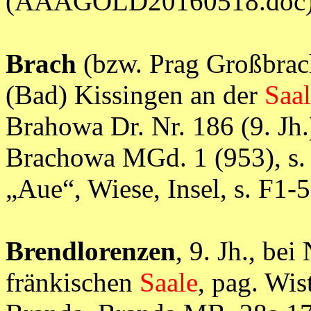
(AAAGOLD20160518.doc
Brach
(bzw. Prag Großbrach
(Bad) Kissingen an der
Saa
Brahowa Dr. Nr. 186 (9. Jh.
Brachowa MGd. 1 (953), s. A
„Aue“, Wiese, Insel, s. 
Brendlorenzen
, 9. Jh., be
fränkischen
Saale
, pag. Wi