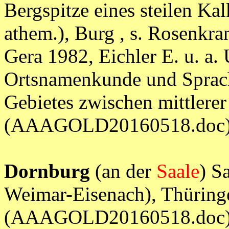
Bergspitze eines steilen Kalkf
athem.), Burg , s. Rosenkr
Gera 1982, Eichler E. u. a.
Ortsnamenkunde und Sprach
Gebietes zwischen mittlere
(AAAGOLD20160518.doc
Dornburg
(an der
Saale
) S
Weimar-Eisenach), Thürin
(AAAGOLD20160518.doc