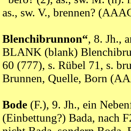
as., sw. V., brennen? (A
Blenchibrunnon“
, 8. Jh.,
BLANK (blank) Blenchibru
60 (777), s. Rübel 71, s. br
Brunnen, Quelle, Born (
Bode
(F.), 9. Jh., ein Nebe
(Einbettung?) Bada, nach F2
nicht Bada, sondern Boda, 