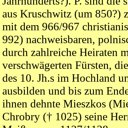
Jahrhunderts?). P. sind die 
aus Kruschwitz (um 850?) z
mit dem 966/967 christiani
992) nachweisbaren, polnis
durch zahlreiche Heiraten m
verschwägerten Fürsten, die
des 10. Jh.s im Hochland u
ausbilden und bis zum Ende 
ihnen dehnte Mieszkos (Mie
Chrobry († 1025) seine Her