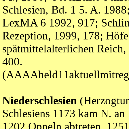
Schlesien, Bd. 1 5. A. 1988
LexMA 6 1992, 917; Schlink
Rezeption, 1999, 178; Höf
spätmittelalterlichen Reich, 
400.
(AAAAheld11aktuellmitr
Niederschlesien
(Herzogtum
Schlesiens 1173 kam N. an 
1202 Oppeln abtreten. 1251