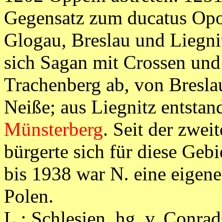
Gegensatz zum ducatus Opol
Glogau, Breslau und Liegnit
sich Sagan mit Crossen un
Trachenberg ab, von Bresla
Neiße; aus Liegnitz entsta
Münsterberg
. Seit der zwei
bürgerte sich für diese Geb
bis 1938 war N. eine eigene
Polen.
L.: Schlesien, hg. v. Conrad