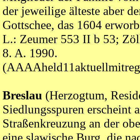
der jeweilige älteste aber d
Gottschee, das 1604 erwor
L.: Zeumer 553 II b 53; Zöll
8. A. 1990.
(AAAAheld11aktuellmitr
Breslau
(Herzogtum, Reside
Siedlungsspuren erscheint a
Straßenkreuzung an der obe
eine slawische Burg, die n