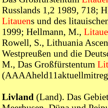
Russlands 1,2 1989, 718; H
Litauen
s und des litauische
1999; Hellmann, M.,
Litau
Rowell, S., Lithuania Ascen
Westpreußen und die Deuts
M., Das Großfürstentum
Li
(AAAAheld11aktuellmitr
Livland
(Land). Das Gebie
Meerbusen, Düna und Peipu