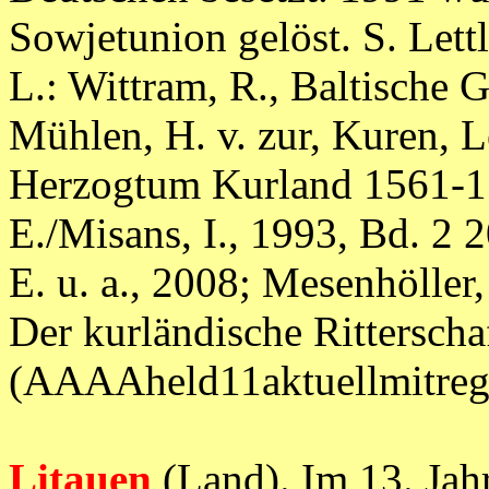
Sowjetunion gelöst. S. Lett
L.: Wittram, R., Baltische 
Mühlen, H. v. zur, Kuren,
Herzogtum Kurland 1561-17
E./Misans, I., 1993, Bd. 2 
E. u. a., 2008; Mesenhöller
Der kurländische Ritterscha
(AAAAheld11aktuellmitr
Litauen
(Land). Im 13. Jah