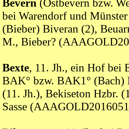
Bevern
(Ostbevern bzw. Wes
bei Warendorf und Münster
(Bieber) Biveran (2), Beua
M., Bieber? (AAAGOLD20
Bexte
, 11. Jh., ein Hof be
BAK° bzw. BAK1° (Bach) Bi
(11. Jh.), Bekiseton Hzbr. (1
Sasse (AAAGOLD2016051