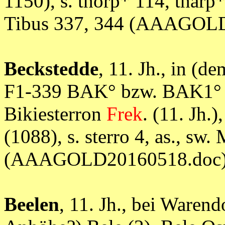
1150), s. thorp* 114, tharp*, 
Tibus 337, 344 (AAAGOL
Beckstedde
, 11. Jh., in (
F1-339 BAK° bzw. BAK1° (B
Bikiesterron
Frek
. (11. Jh.
(1088), s. sterro 4, as., sw.
(AAAGOLD20160518.doc
Beelen
, 11. Jh., bei Waren