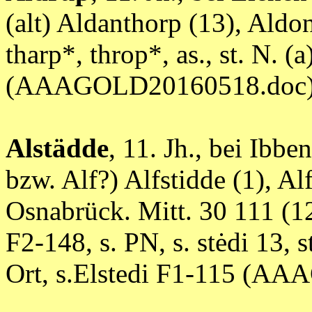
(alt) Aldanthorp (13), Aldo
tharp*, throp*, as., st. N. (a
(AAAGOLD20160518.doc
Alstädde
, 11. Jh., bei Ibb
bzw. Alf?) Alfstidde (1), Al
Osnabrück. Mitt. 30 111 (12.
F2-148, s. PN, s. stėdi 13, sta
Ort, s.Elstedi F1-115 (A