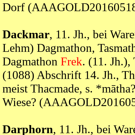
Dorf (AAAGOLD20160518
Dackmar
, 11. Jh., bei Wa
Lehm) Dagmathon, Tasmathon
Dagmathon
Frek
. (11. Jh.
(1088) Abschrift 14. Jh., T
meist Thacmade, s. *mātha?, 
Wiese? (AAAGOLD201605
Darphorn
, 11. Jh., bei W