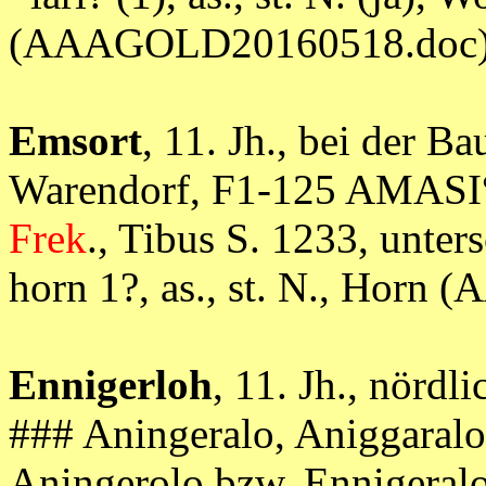
(AAAGOLD20160518.doc
Emsort
, 11. Jh., bei der B
Warendorf, F1-125 AMASI°
Frek
., Tibus S. 1233, unter
horn 1?, as., st. N., Hor
Ennigerloh
, 11. Jh., nörd
### Aningeralo, Aniggaralo
Aningerolo bzw. Ennigeralo