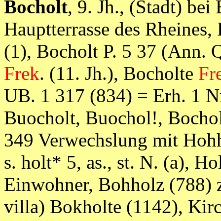
Bocholt
, 9. Jh., (Stadt) b
Hauptterrasse des Rheines
(1), Bocholt P. 5 37 (Ann. 
Frek
. (11. Jh.), Bocholte
Fr
UB. 1 317 (834) = Erh. 1 Nr
Buocholt, Buochol!, Bocholt
349 Verwechslung mit Hohho
s. holt* 5, as., st. N. (a),
Einwohner, Bohholz (788) z
villa) Bokholte (1142), Kir