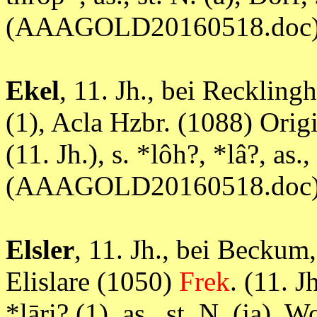
(AAAGOLD20160518.doc
Ekel
, 11. Jh., bei Recklin
(1), Acla Hzbr. (1088) Orig
(11. Jh.), s. *lôh?, *lâ?, as
(AAAGOLD20160518.doc
Elsler
, 11. Jh., bei Beckum
Elislare (1050)
Frek
. (11. J
*lāri? (1), as., st. N. (ja),