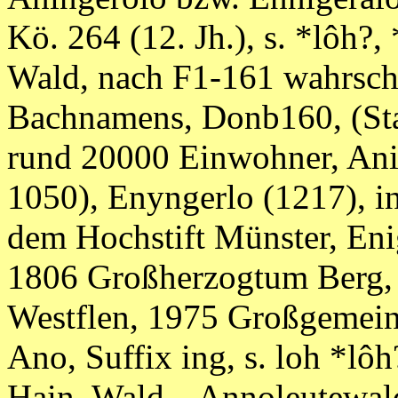
Kö. 264 (12. Jh.), s. *lôh?, 
Wald, nach F1-161 wahrschei
Bachnamens, Donb160, (Sta
rund 20000 Einwohner, Ani
1050), Enyngerlo (1217), in
dem Hochstift Münster, Eni
1806 Großherzogtum Berg, 
Westflen, 1975 Großgemein
Ano, Suffix ing, s. loh *lôh?
Hain, Wald, „Annoleutewal