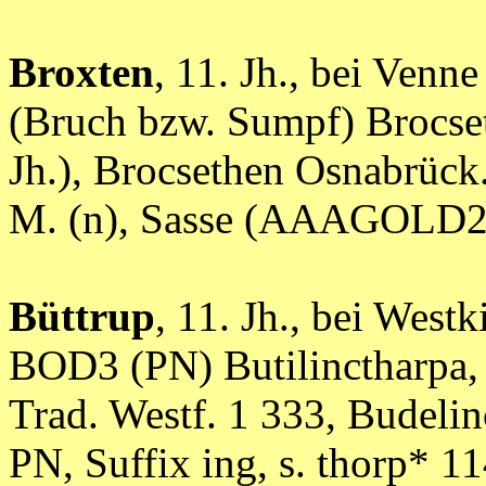
Broxten
, 11. Jh., bei Ven
(Bruch bzw. Sumpf) Brocse
Jh.), Brocsethen Osnabrück. 
M. (n), Sasse (AAAGOLD2
Büttrup
, 11. Jh., bei West
BOD3 (PN) Butilinctharpa,
Trad. Westf. 1 333, Budelin
PN, Suffix ing, s. thorp* 114