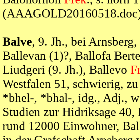
(AAAGOLD20160518.doc
Balve
, 9. Jh., bei Arnsber
Ballevan (1)?, Ballofa Berte
Liudgeri (9. Jh.), Ballevo
F
Westfalen 51, schwierig, zu 
*bhel-, *bhal-, idg., Adj., 
Studien zur Hidriksage 40,
rund 12000 Einwohner, Balla
in der Grafschaft Arnsberg 