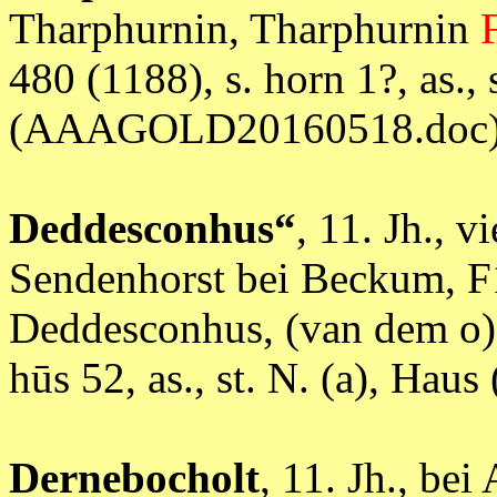
Tharphurnin, Tharphurnin
480 (1188), s. horn 1?, as., 
(AAAGOLD20160518.doc
Deddesconhus“
, 11. Jh., v
Sendenhorst bei Beckum, F
Deddesconhus, (van dem o
hūs 52, as., st. N. (a), 
Dernebocholt
, 11. Jh., bei