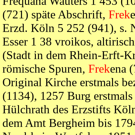
Frequana Wauters 1 453 (1
(721) späte Abschrift,
Frek
Erzd. Köln 5 252 (941), s.
Esser 1 38 vroikos, altirisc
(Stadt in dem Rhein-Erft-K
römische Spuren,
Frek
ena (
Original Kirche erstmals b
(1134), 1257 Burg erstmals
Hülchrath des Erzstifts Köl
dem Amt Bergheim bis 1794