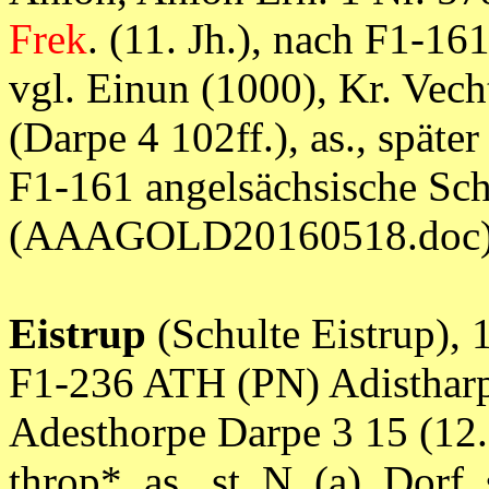
Frek
. (11. Jh.), nach F1-16
vgl. Einun (1000), Kr. Vec
(Darpe 4 102ff.), as., späte
F1-161 angelsächsische Sch
(AAAGOLD20160518.doc
Eistrup
(Schulte Eistrup), 
F1-236 ATH (PN) Adistharp
Adesthorpe Darpe 3 15 (12. 
throp*, as., st. N. (a), Dorf