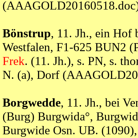
(AAAGOLD20160518.doc
Bönstrup
, 11. Jh., ein Hof
Westfalen, F1-625 BUN2 (P
Frek
. (11. Jh.), s. PN, s. th
N. (a), Dorf (AAAGOLD20
Borgwedde
, 11. Jh., bei 
(Burg) Burgwida°, Burgwi
Burgwide Osn. UB. (1090), s