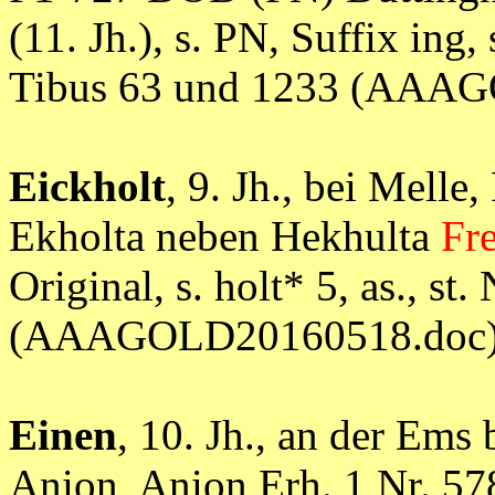
(11. Jh.), s. PN, Suffix ing, 
Tibus 63 und 1233 (AAA
Eickholt
, 9. Jh., bei Melle
Ekholta neben Hekhulta
Fr
Original, s. holt* 5, as., st.
(AAAGOLD20160518.doc
Einen
, 10. Jh., an der Ems
Anion, Anion Erh. 1 Nr. 57