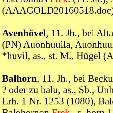
(AAAGOLD20160518.doc
Avenhövel
, 11. Jh., bei A
(PN) Auonhuuila, Auonhuu
*huvil, as., st. M., Hüg
Balhorn
, 11. Jh., bei Bec
? oder zu balu, as., Sb., U
Erh. 1 Nr. 1253 (1080), Ba
Balohornon
Frek
., s. horn 1