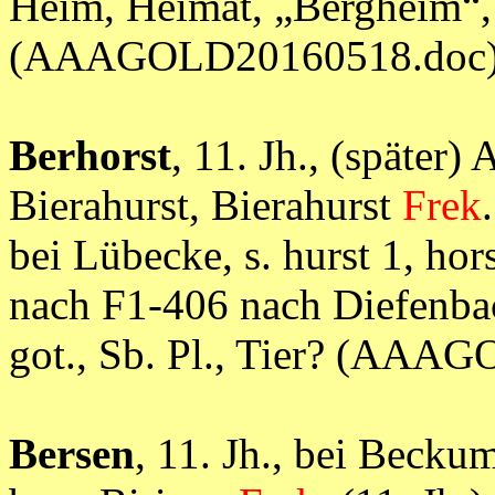
Heim, Heimat, „Bergheim“, 
(AAAGOLD20160518.doc
Berhorst
, 11. Jh., (später
Bierahurst, Bierahurst
Frek
bei Lübecke, s. hurst 1, horst
nach F1-406 nach Diefenbac
got., Sb. Pl., Tier? (AA
Bersen
, 11. Jh., bei Becku