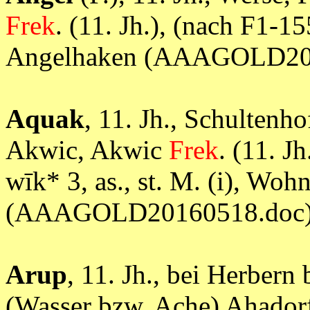
Frek
. (11. Jh.), (nach F1-1
Angelhaken (AAAGOLD20
Aquak
, 11. Jh., Schulten
Akwic, Akwic
Frek
. (11. J
wīk* 3, as., st. M. (i), Wohn
(AAAGOLD20160518.doc
Arup
, 11. Jh., bei Herber
(Wasser bzw. Ache) Ahador