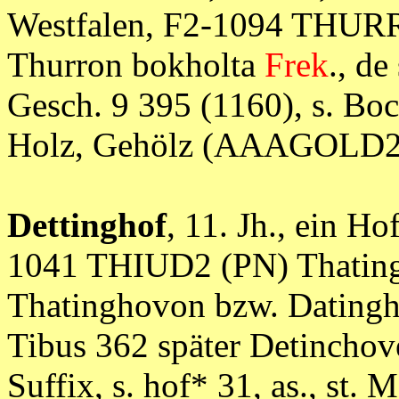
Westfalen, F2-1094 THURRI
Thurron bokholta
Frek
., de
Gesch. 9 395 (1160), s. Bocho
Holz, Gehölz (AAAGOLD2
Dettinghof
, 11. Jh., ein H
1041 THIUD2 (PN) Thating
Thatinghovon bzw. Datin
Tibus 362 später Detinchov
Suffix, s. hof* 31, as., st. 