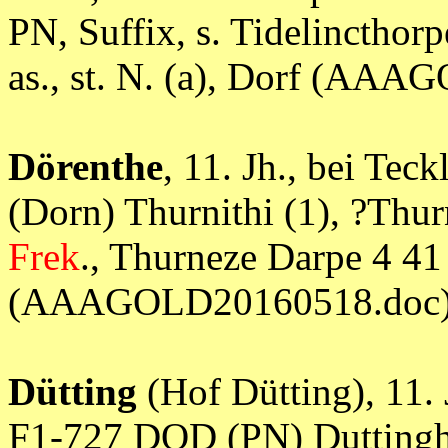
PN, Suffix, s. Tidelincthorp
as., st. N. (a), Dorf (AA
Dörenthe
, 11. Jh., bei T
(Dorn) Thurnithi (1), ?Thur
Frek
., Thurneze Darpe 4 41 (
(AAAGOLD20160518.doc
Dütting
(Hof Dütting), 11. 
F1-727 DOD (PN) Duttingh