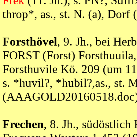
Frek
(11. Jh.), s. PN?, Suffi
throp*, as., st. N. (a), 
Forsthövel
, 9. Jh., bei He
FORST (Forst) Forsthuuila,
Forsthuvile Kö. 209 (um 11
s. *huvil?, *huƀil?,as., st. 
(AAAGOLD20160518.doc
Frechen
, 8. Jh., südöstlic