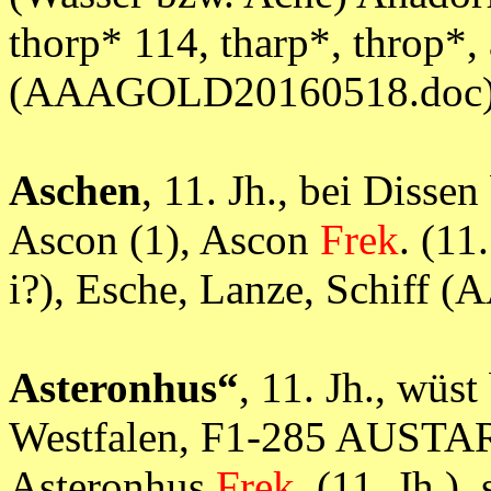
thorp* 114, tharp*, throp*, a
(AAAGOLD20160518.doc
Aschen
, 11. Jh., bei Disse
Ascon (1), Ascon
Frek
. (11.
i?), Esche, Lanze, Schif
Asteronhus“
, 11. Jh., wüs
Westfalen, F1-285 AUSTAR 
Asteronhus
Frek
. (11. Jh.),