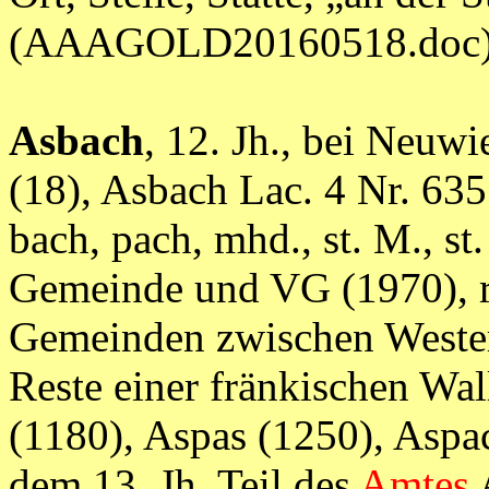
(AAAGOLD20160518.doc
Asbach
, 12. Jh., bei Neuw
(18), Asbach Lac. 4 Nr. 635
bach, pach, mhd., st.
M., st
Gemeinde und VG (1970), r
Gemeinden zwischen Weste
Reste einer fränkischen Wa
(1180), Aspas (1250), Aspac
dem 13. Jh. Teil des
Amtes
A