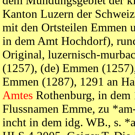
dem Mündungsgebiet der kl
Kanton Luzern der Schwei
mit den Ortsteilen Emmen 
in dem Amt Hochdorf), run
Original, luzernisch-murba
(1257), (de) Emmen (1257),
Emmen (1287), 1291 an Hab
Amtes
Rothenburg, in dem 19
Flussnamen Emme, zu *am-, 
incht in dem idg. WB., s. *am