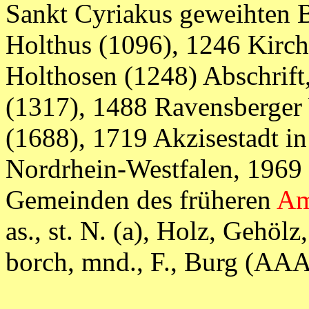
Sankt Cyriakus geweihten Ba
Holthus (1096), 1246 Kirchs
Holthosen (1248) Abschrif
(1317), 1488 Ravensberger
(1688), 1719 Akzisestadt in
Nordrhein-Westfalen, 1969
Gemeinden des früheren
Am
as., st.
N. (a), Holz, Gehölz, 
borch, mnd., F., Burg (