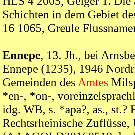
HLS 4 2005, Geiger T. Die
Schichten in dem Gebiet de
16 1065, Greule Flussna
Ennepe
, 13. Jh., bei Arns
Ennepe (1235), 1946 Nordr
Gemeinden des
Amtes
Milsp
*en-, *on-, voreinzelsprachl
idg. WB, s. *apa?, as., st.? 
Rechtsrheinische Zuflüsse,