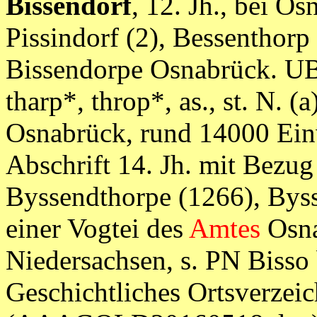
Bissendorf
, 12. Jh., bei O
Pissindorf (2), Bessenthor
Bissendorpe Osnabrück. UB.
tharp*, throp*, as., st.
N. (a
Osnabrück, rund 14000 Ein
Abschrift 14. Jh. mit Bezug
Byssendthorpe (1266), Bys
einer Vogtei des
Amtes
Osna
Niedersachsen, s. PN Bisso 
Geschichtliches Ortsverzei