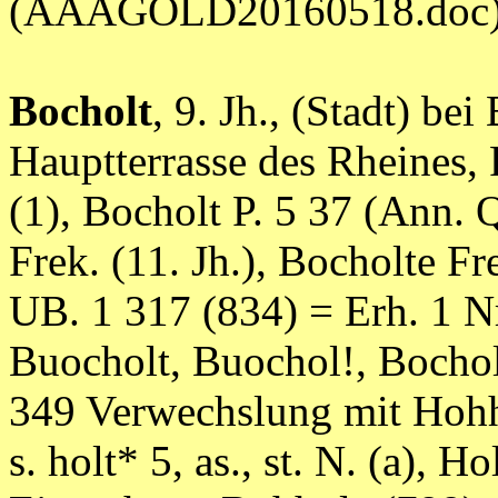
(AAAGOLD20160518.doc
Bocholt
, 9. Jh., (Stadt) b
Hauptterrasse des Rheines
(1), Bocholt P. 5 37 (Ann. 
Frek. (11. Jh.), Bocholte Fr
UB. 1 317 (834) = Erh. 1 Nr
Buocholt, Buochol!, Bocholt
349 Verwechslung mit Hohho
s. holt* 5, as., st. N. (a),