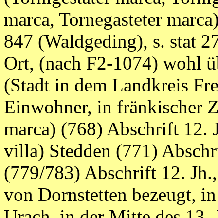
marca, Tornegasteter marca
847 (Waldgeding), s. stat 276,
Ort, (nach F2-1074) wohl ü
(Stadt in dem Landkreis Fr
Einwohner, in fränkischer Ze
marca) (768) Abschrift 12. 
villa) Stedden (771) Abschrif
(779/783) Abschrift 12. Jh.,
von Dornstetten bezeugt, in
Urach, in der Mitte des 13.