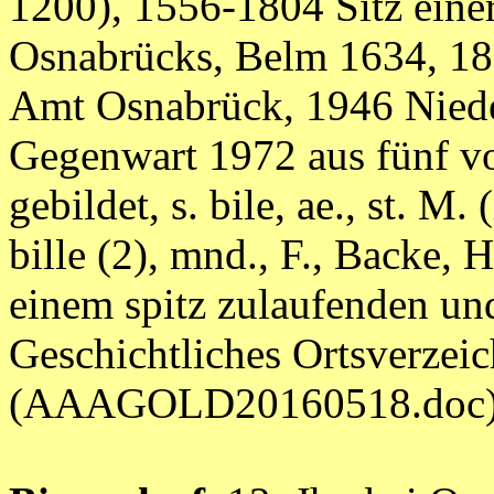
1200), 1556-1804 Sitz eine
Osnabrücks, Belm 1634, 181
Amt Osnabrück, 1946 Nied
Gegenwart 1972 aus fünf v
gebildet, s. bile, ae., st. M.
bille (2), mnd., F., Backe,
einem spitz zulaufenden un
Geschichtliches Ortsverzei
(AAAGOLD20160518.doc