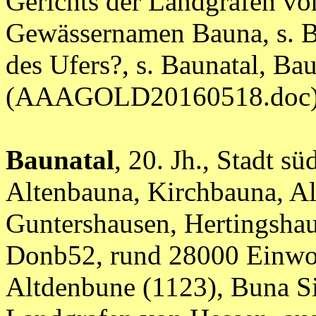
Gerichts der Landgrafen vo
Gewässernamen Bauna, s. B
des Ufers?, s. Baunatal, Ba
(AAAGOLD20160518.doc
Baunatal
, 20. Jh., Stadt s
Altenbauna, Kirchbauna, Alt
Guntershausen, Hertingshau
Donb52, rund 28000 Einwoh
Altdenbune (1123), Buna Si