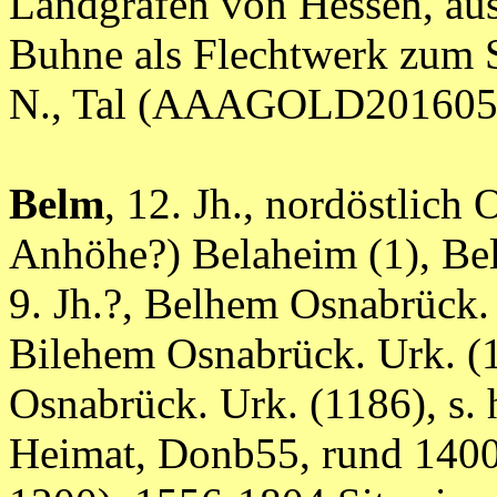
Landgrafen von Hessen, au
Buhne als Flechtwerk zum Sc
N., Tal (AAAGOLD201605
Belm
, 12. Jh., nordöstlic
Anhöhe?) Belaheim (1), Bel
9. Jh.?, Belhem Osnabrück.
Bilehem Osnabrück. Urk. (1
Osnabrück. Urk. (1186), s. h
Heimat, Donb55, rund 140