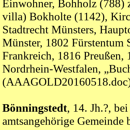
Einwohner, Bohholz (788) z
villa) Bokholte (1142), Kir
Stadtrecht Münsters, Haupt
Münster, 1802 Fürstentum 
Frankreich, 1816 Preußen, 
Nordrhein-Westfalen, „Buc
(AAAGOLD20160518.doc
Bönningstedt
, 14. Jh.?, b
amtsangehörige Gemeinde b