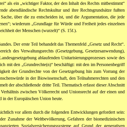
ei“ als ein „wichtiger Faktor, der den Inhalt des Rechts mitbestimmt“
ende abendländische Rechtskultur und ihre Rechtsgrundsätze fußten
Sache, über die zu entscheiden ist, und die Argumentation, die jede
 dienen“; wiederum „Grundlage für Würde und Freiheit jedes einzelnen
eichheit der Menschen (wurzelt)“ (S. 15f.).
 Bandes. Der erste Teil behandelt das Themenfeld „Gesetz und Recht“.
Bereich des Verwaltungsrechts (Gesetzgebung, Gesetzesanwendung),
Landesgesetzgebung ablaufenden Unitarisierungsprozesses sowie des
sich mit den „Grundrechte(n)“ beschäftigt: mit den im Personenbegriff
igkeit der Grundrechte von der Gesetzgebung hin zum Vorrang der
enschenwürde in der Biowissenschaft, den Teilnahmerechten und den
lt der abschließende dritte Teil. Thematisch erfasst dieser Abschnitt
Verhältnis zwischen Völkerrecht und Unionsrecht auf der einen und
d in der Europäischen Union heute.
ichtlich vor allem durch die folgenden Entwicklungen gefordert sein:
 der Zunahme der Weltbevölkerung, Gefahren der biomedizinischen
anzierten Sozialversicherungssysteme auf Grund der generativen