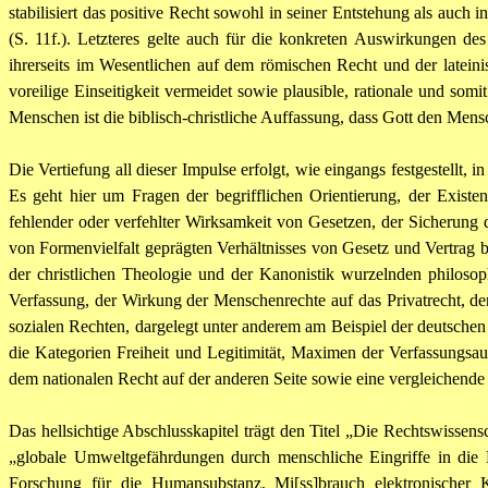
stabilisiert das positive Recht sowohl in seiner Entstehung als auch
(S. 11f.). Letzteres gelte auch für die konkreten Auswirkungen d
ihrerseits im Wesentlichen auf dem römischen Recht und der lateini
voreilige Einseitigkeit vermeidet sowie plausible, rationale und so
Menschen ist die biblisch-christliche Auffassung, dass Gott den Mensc
Die Vertiefung all dieser Impulse erfolgt, wie eingangs festgestell
Es geht hier um Fragen der begrifflichen Orientierung, der Exis
fehlender oder verfehlter Wirksamkeit von Gesetzen, der Sicherun
von Formenvielfalt geprägten Verhältnisses von Gesetz und Vertrag be
der christlichen Theologie und der Kanonistik wurzelnden philo
Verfassung, der Wirkung der Menschenrechte auf das Privatrecht, 
sozialen Rechten, dargelegt unter anderem am Beispiel der deutschen 
die Kategorien Freiheit und Legitimität, Maximen der Verfassungs
dem nationalen Recht auf der anderen Seite sowie eine vergleichend
Das hellsichtige Abschlusskapitel trägt den Titel „Die Rechtswissen
„globale Umweltgefährdungen durch menschliche Eingriffe in die
Forschung für die Humansubstanz, Mi[ss]brauch elektronischer 