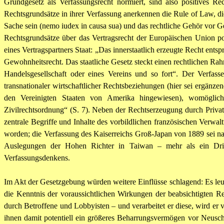
Grundgesetz als Verfassungsrecht normiert, sind also positives
Rechtsgrundsätze in ihrer Verfassung anerkennen die Rule of Law, di
Sache sein (nemo iudex in causa sua) und das rechtliche Gehör vor Ger
Rechtsgrundsätze über das Vertragsrecht der Europäischen Union po
eines Vertragspartners Staat: „Das innerstaatlich erzeugte Recht ents
Gewohnheitsrecht. Das staatliche Gesetz steckt einen rechtlichen Rahm
Handelsgesellschaft oder eines Vereins und so fort“. Der Verfas
transnationaler wirtschaftlicher Rechtsbeziehungen (hier sei ergä
den Vereinigten Staaten von Amerika hingewiesen), womöglich 
Zivilrechtsordnung“ (S. 7). Neben der Rechtserzeugung durch Privat
zentrale Begriffe und Inhalte des vorbildlichen französischen Verwa
worden; die Verfassung des Kaiserreichs Groß-Japan von 1889 sei na
Auslegungen der Hohen Richter in Taiwan – mehr als ein Dri
Verfassungsdenkens.
Im Akt der Gesetzgebung würden weitere Einflüsse schlagend: Es leuch
die Kenntnis der voraussichtlichen Wirkungen der beabsichtigten R
durch Betroffene und Lobbyisten – und verarbeitet er diese, wird er
ihnen damit potentiell ein größeres Beharrungsvermögen vor Neusch