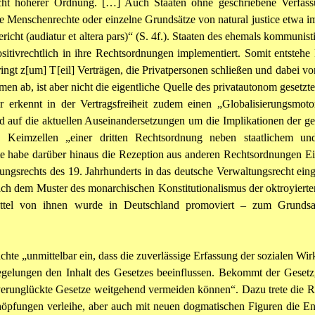
 Recht höherer Ordnung. […] Auch Staaten ohne geschriebene Verfa
e Menschenrechte oder einzelne Grundsätze von natural justice etwa im
icht (audiatur et altera pars)“ (S. 4f.). Staaten des ehemals kommunis
sitivrechtlich in ihre Rechtsordnungen implementiert. Somit entstehe
pringt z[um] T[eil] Verträgen, die Privatpersonen schließen und dabei v
en ab, ist aber nicht die eigentliche Quelle des privatautonom gesetzte
ser erkennt in der Vertragsfreiheit zudem einen „Globalisierungsmo
nzend auf die aktuellen Auseinandersetzungen um die Implikationen d
Keimzellen „einer dritten Rechtsordnung neben staatlichem und V
e habe darüber hinaus die Rezeption aus anderen Rechtsordnungen Ein
ltungsrechts des 19. Jahrhunderts in das deutsche Verwaltungsrecht e
ch dem Muster des monarchischen Konstitutionalismus der oktroyierten
ttel von ihnen wurde in Deutschland promoviert – zum Grundsa
te „unmittelbar ein, dass die zuverlässige Erfassung der sozialen Wirk
egelungen den Inhalt des Gesetzes beeinflussen. Bekommt der Gesetzge
 verunglückte Gesetze weitgehend vermeiden können“. Dazu trete die R
öpfungen verleihe, aber auch mit neuen dogmatischen Figuren die En