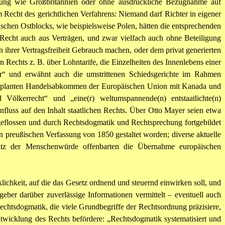
ssung wie Großbritannien oder ohne ausdrückliche Bezugnahme auf
 Recht des gerichtlichen Verfahrens: Niemand darf Richter in eigener
tischen Ostblocks, wie beispielsweise Polen, hätten die entsprechenden
 Recht auch aus Verträgen, und zwar vielfach auch ohne Beteiligung
on ihrer Vertragsfreiheit Gebrauch machen, oder dem privat generierten
n Rechts z. B. über Lohntarife, die Einzelheiten des Innenlebens einer
tor“ und erwähnt auch die umstrittenen Schiedsgerichte im Rahmen
er geplanten Handelsabkommen der Europäischen Union mit Kanada und
ölkerrecht“ und „eine(r) weltumspannende(n) entstaatlichte(n)
fluss auf den Inhalt staatlichen Rechts. Über Otto Mayer seien etwa
ingeflossen und durch Rechtsdogmatik und Rechtsprechung fortgebildet
 preußischen Verfassung von 1850 gestaltet worden; diverse aktuelle
tz der Menschenwürde offenbarten die Übernahme europäischen
lichkeit, auf die das Gesetz ordnend und steuernd einwirken soll, und
ber darüber zuverlässige Informationen vermittelt – eventuell auch
echtsdogmatik, die viele Grundbegriffe der Rechtsordnung präzisiere,
twicklung des Rechts befördere: „Rechtsdogmatik systematisiert und