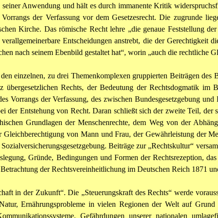
 in seiner Anwendung und hält es durch immanente Kritik widerspruchsfr
es Vorrangs der Verfassung vor dem Gesetzesrecht. Die zugrunde lieg
schen Kirche. Das römische Recht lehre „die genaue Feststellung der 
mit verallgemeinerbare Entscheidungen anstrebt, die der Gerechtigkeit
hen nach seinem Ebenbild gestaltet hat“, worin „auch die rechtliche Gl
t, in den einzelnen, zu drei Themenkomplexen gruppierten Beiträgen des
tenz übergesetzlichen Rechts, der Bedeutung der Rechtsdogmatik im 
g des Vorrangs der Verfassung, des zwischen Bundesgesetzgebung und 
i der Entstehung von Recht. Daran schließt sich der zweite Teil, der 
sophischen Grundlagen der Menschenrechte, dem Weg von der Abhäng
der Gleichberechtigung von Mann und Frau, der Gewährleistung der M
Sozialversicherungsgesetzgebung. Beiträge zur „Rechtskultur“ versamme
auslegung, Gründe, Bedingungen und Formen der Rechtsrezeption, das 
e Betrachtung der Rechtsvereinheitlichung im Deutschen Reich 1871 un
schaft in der Zukunft“. Die „Steuerungskraft des Rechts“ werde vorauss
 Natur, Ernährungsprobleme in vielen Regionen der Welt auf Grund
Kommunikationssysteme, Gefährdungen unserer nationalen umlagefin