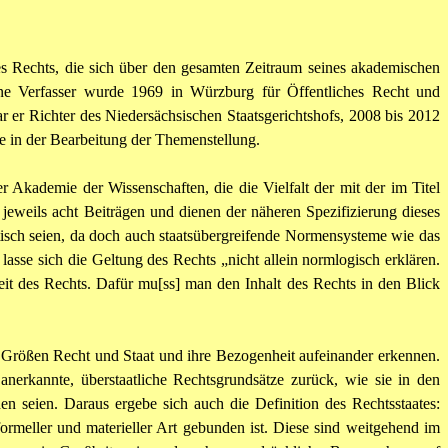
 Rechts, die sich über den gesamten Zeitraum seines akademischen
ne Verfasser wurde 1969 in Würzburg für Öffentliches Recht und
ar er Richter des Niedersächsischen Staatsgerichtshofs, 2008 bis 2012
e in der Bearbeitung der Themenstellung.
er Akademie der Wissenschaften, die die Vielfalt der mit der im Titel
jeweils acht Beiträgen und dienen der näheren Spezifizierung dieses
ntisch seien, da doch auch staatsübergreifende Normensysteme wie das
sse sich die Geltung des Rechts „nicht allein normlogisch erklären.
it des Rechts. Dafür mu[ss] man den Inhalt des Rechts in den Blick
er Größen Recht und Staat und ihre Bezogenheit aufeinander erkennen.
anerkannte, überstaatliche Rechtsgrundsätze zurück, wie sie in den
eien. Daraus ergebe sich auch die Definition des Rechtsstaates:
formeller und materieller Art gebunden ist. Diese sind weitgehend im