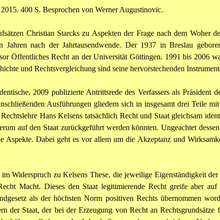
 2015. 400 S. Besprochen von Werner Augustinovic.
sätzen Christian Starcks zu Aspekten der Frage nach dem Woher des
den Jahren nach der Jahrtausendwende. Der 1937 in Breslau gebore
ssor Öffentliches Recht an der Universität Göttingen. 1991 bis 2006 w
hichte und Rechtsvergleichung sind seine hervorstechenden Instrument
ntische, 2009 publizierte Antrittsrede des Verfassers als Präsident d
nschließenden Ausführungen gliedern sich in insgesamt drei Teile mit 
n Rechtslehre Hans Kelsens tatsächlich Recht und Staat gleichsam ide
erum auf den Staat zurückgeführt werden könnten. Ungeachtet dessen la
sche Aspekte. Dabei geht es vor allem um die Akzeptanz und Wirksamke
sse, im Widerspruch zu Kelsens These, die jeweilige Eigenständigkeit d
echt Macht. Dieses den Staat legitimierende Recht greife aber auf 
setz als der höchsten Norm positiven Rechts übernommen worden s
ondern der Staat, der bei der Erzeugung von Recht an Rechtsgrundsätze 