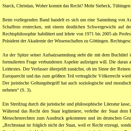
Starck, Christian, Woher kommt das Recht? Mohr Siebeck, Tübingen
Beim vorliegenden Band handelt es sich um eine Sammlung von Auf
Schaffens erstrecken, mit einem deutlichen Schwergewicht auf 
Rechtsphilosophie habilitiert und lehrte von 1971 bis 2005 als Profe
Präsident der Akademie der Wissenschaften zu Göttingen. Rechtsgesc
An der Spitze seiner Aufsatzsammlung steht die mit dem Buchtitel ide
formulierten Frage verbundenen Aspekte aufzeigen will. Die daran a
Leittextes. Der Verfasser überprüft zunächst, ob im Sinne der Reine
Europarecht und das zum größten Teil vertragliche Völkerrecht wied
Der juristische Geltungsbegriff hat auch soziologische und morali
nehmen“ (S. 3).
Ein Streifzug durch die juristische und philosophische Literatur la
Während das Recht den Staat legitimiere, verleihe der Staat dem R
Menschenrechten zum Ausdruck gekommen und im deutschen Grundge
„Rechtsstaat ist folglich nicht der Staat, weil er Recht erzeugt, s