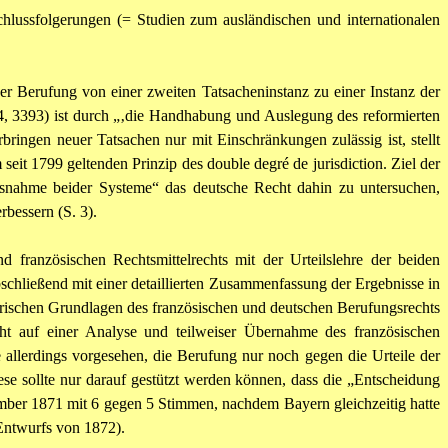
chlussfolgerungen (= Studien zum ausländischen und internationalen
er Berufung von einer zweiten Tatsacheninstanz zu einer Instanz der
4, 3393) ist durch „‚die Handhabung und Auslegung des reformierten
ingen neuer Tatsachen nur mit Einschränkungen zulässig ist, stellt
eit 1799 geltenden Prinzip des double degré de jurisdiction. Ziel der
ussnahme beider Systeme“ das deutsche Recht dahin zu untersuchen,
bessern (S. 3).
französischen Rechtsmittelrechts mit der Urteilslehre der beiden
chließend mit einer detaillierten Zusammenfassung der Ergebnisse in
torischen Grundlagen des französischen und deutschen Berufungsrechts
ht auf einer Analyse und teilweiser Übernahme des französischen
allerdings vorgesehen, die Berufung nur noch gegen die Urteile der
ese sollte nur darauf gestützt werden können, dass die „Entscheidung
mber 1871 mit 6 gegen 5 Stimmen, nachdem Bayern gleichzeitig hatte
Entwurfs von 1872).