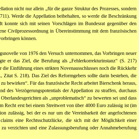
lation nicht nur allein „für die ganze Struktur des Prozesses, sondern
711). Werde die Appellation beibehalten, so werde die Beschränkung
dt konnte sich mit seinen Vorschlägen im Bundesrat gegenüber den
etene Civilprozessordnung in Übereinstimmung mit dem französischen
 vorbringen können.
ungsnovelle von 1976 den Versuch unternommen, das Vorbringen neuer
te er das Ziel, die Berufung als „Fehlerkorrekturinstanz“ (S. 217)
r die Einführung eines strikten Novenausschlusses noch die Rückkehr
 Zitat S. 218). Das Ziel des Reformgebers sollte darin bestehen, die
zu bewirken“. Für das französische Recht arbeitet Bierschenk heraus,
d des Verzögerungspotentials der Appellation zu straffen, durchaus
n Oberlandesgerichten als „unproblematisch“ zu bewerten sei und dass
m Recht erst bei einem Streitwert von über 4000 Euro zulässig ist (im
on zulässig, bei der es nur um die Vereinbarkeit der angefochtenen
laims eine Rechtsschutzlücke, die sich mit der Möglichkeit einer
ion zu verzichten und eine Zulassungsberufung oder Annahmeberufung