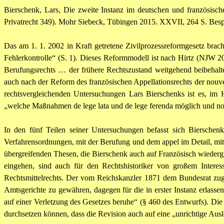
Bierschenk, Lars, Die zweite Instanz im deutschen und französisch
Privatrecht 349). Mohr Siebeck, Tübingen 2015. XXVII, 264 S. Bes
Das am 1. 1. 2002 in Kraft getretene Zivilprozessreformgesetz brac
Fehlerkontrolle“ (S. 1). Dieses Reformmodell ist nach Hirtz (NJW 
Berufungsrechts … der frühere Rechtszustand weitgehend beibehalte
auch nach der Reform des französischen Appellationsrechts der nouvea
rechtsvergleichenden Untersuchungen Lars Bierschenks ist es, im 
„welche Maßnahmen de lege lata und de lege ferenda möglich und not
In den fünf Teilen seiner Untersuchungen befasst sich Bierschen
Verfahrensordnungen, mit der Berufung und dem appel im Detail, mit
übergreifenden Thesen, die Bierschenk auch auf Französisch wiedergi
eingehen, sind auch für den Rechtshistoriker von großem Intere
Rechtsmittelrechts. Der vom Reichskanzler 1871 dem Bundesrat zuge
Amtsgerichte zu gewähren, dagegen für die in erster Instanz erlasse
auf einer Verletzung des Gesetzes beruhe“ (§ 460 des Entwurfs). D
durchsetzen können, dass die Revision auch auf eine „unrichtige Au