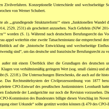
en Zivilverfahren. Konzeptionelle Unterschiede und wechselseitige S
prochen von Werner Schubert.
hte als „‚grundlegende Strukturreform‘“ einen „funktionellen Wandel d
2014, 2529, 2531) als gescheitert anzusehen. Nach Gehrlein (NJW 201
n‘“ worden (S. 1). Während nach deutschem Berufungsrecht das Vorbr
u appel weiterhin eine zweite Tatsacheninstanz dar entsprechend dem s
Hinblick auf die „historische Entwicklung und wechselseitige Einfl
wendig sind“, um das deutsche und französische Berufungsrecht zu ver
k außer mit einem Überblick über die Grundlagen des deutschen und 
 Klagen von verhältnismäßig geringem Wert (sog. small claims) und abs
bt (S. 221ff.). Die Untersuchungen Bierschenks, die auch auf die his
sse. Das Rechtsmittelsystem der Civilprozessordnung von 1877 beru
leitete CPO-Entwurf des preußischen Justizministers Leonhardt hatte 
nen Endurteile der Landgerichte nur noch die Revision vorzusehen. Di
ie CPO-Kommission des Bundesrates billigte diesen Vorschlag im Nove
slegung einer Urkunde“ sollte gestützt werden können (§ 479 des CPO-