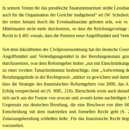
In seinem Votum für das preußische Staatsministerium stellte Leonhard
auch für die Organisation der Gerichte maßgebend“ sei (W. Schuber
der ersten Instanz durch die Eventualmaxime geboten sein, wie e
Mittelstaaten nicht mehr durchsetzen, so dass die Reichstagsvorla
Recht in § 491 vorsah, dass die Parteien neue Angriffsmittel und Ver
Seit dem Inkrafttreten der Civilprozessordnung hat der deutsche G
Angriffsmittel und Verteidigungsmittel in der Berufungsinstanz gr
durchzusetzen, was dem Reformgeber bisher „nur mit Einschränkungen
zu einer zweiten Tatsacheninstanz beabsichtige, eine „Aufwertung de
Berufungsgründe in der Rechtspraxis „stärker zu gewichten und damit
dass die Strategie des französischen Reformgebers von 2009, das A
Erfolg versprechend sei (S. 90ff., 218). Bierschenk weist auch dara
sich auch aus der Fusion von avocats und avoués keine nachteiligen S
Gegensatz zur deutschen Berufung, die eine Beschwer von über 600 
Entscheidung mit dem materiellen und formellen Recht geht (S. 2
Zulassungsberufung schließen ließe. Für das französische Recht li
vorzusehen.