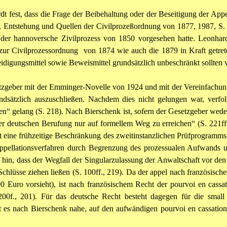
t fest, dass die Frage der Beibehaltung oder der Beseitigung der Appel
t, Entstehung und Quellen der Civilprozeßordnung von 1877, 1987, S. 
s der hannoversche Zivilprozess von 1850 vorgesehen hatte. Leonhar
ge zur Civilprozessordnung von 1874 wie auch die 1879 in Kraft getr
teidigungsmittel sowie Beweismittel grundsätzlich unbeschränkt sollten
esetzgeber mit der Emminger-Novelle von 1924 und mit der Vereinfach
undsätzlich auszuschließen. Nachdem dies nicht gelungen war, verfolg
“ gelang (S. 218). Nach Bierschenk ist, sofern der Gesetzgeber wede
r deutschen Berufung nur auf formellem Weg zu erreichen“ (S. 221ff.,
 eine frühzeitige Beschränkung des zweitinstanzlichen Prüfprogramms 
ppellationsverfahren durch Begrenzung des prozessualen Aufwands un
uf hin, dass der Wegfall der Singularzulassung der Anwaltschaft vor de
chlüsse ziehen ließen (S. 100ff., 219). Da der appel nach französische
Euro vorsieht), ist nach französischem Recht der pourvoi en cassati
00f., 201). Für das deutsche Recht besteht dagegen für die small c
egt es nach Bierschenk nahe, auf den aufwändigen pourvoi en cassat