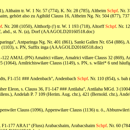
(1), Althaim tr. W. 1 Nr. 57 (774), K. Nr. 28 (785), Altheim
Schpf
. Nr. 
tihaim, gehört also zu Agihild Clauss 16, Altheim Ng. Nr. 504 (877)
f
. Nr. 208 (1050), Altthorfp (!) tr. W. 1 193 (718), Altorff
Schpf
. Nr. 1
orf, ahd., st. N. (a), Dorf (AAAGOLD20160518.doc)
tparinga°, Antparinga Ng. Nr. 401 (861), Sankt Gallen Nr. 654 (886),
521 (1103), s. PN, Suffix inga (AAAGOLD20160518.doc)
, F1-122 AMAL (PN) Amalrici villare, Amalrici villare Clauss 32 (869),
5 (1064), Amilrichiswilare Clauss (1149), s. PN, s. wīlāri* 6 und häufiger
tstadts, F1-151 ### Andenbach°, Andenbach
Schpf
. Nr. 110 (854), s. b
früher Eleon, s. Clauss 36, F1-147 ### Antilaha°, Antilaha MGd. 3 (100
ens.), Andelah P. 7 109 (Herim. Aug. chr.), 421 (Bernold. chr.), Andela 
ppenwiler Clauss (1096), Appenwilare Clauss (1136) u. ö., Abbunwiler
ss, F1-177 ARA1° (Fluss) Arabacshaim, Arabacshaim
Schpf
. Nr. 60 (78