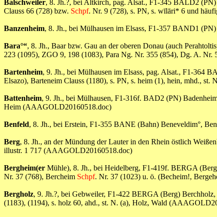
Balschweiler
, 8. Jh.?, bei Altkirch, pag. Alsat., F1-345 BALD2 (PN
Clauss 66 (728) bzw.
Schpf
. Nr. 9 (728), s. PN, s. wīlāri* 6 und häu
Banzenheim
, 8. Jh., bei Mülhausen im Elsass, F1-357 BAND1 (PN
Bara°“
, 8. Jh., Baar bzw. Gau an der oberen Donau (auch Perahtolti
223 (1095), ZGO 9, 198 (1083), Para Ng. Nr. 355 (854), Dg. A. Nr.
Bartenheim
, 9. Jh., bei Mülhausen im Elsass, pag. Alsat., F1-364
Elsazo), Barteneim Clauss (1180), s. PN, s. heim (1), hein, mhd.,
Battenheim
, 9. Jh., bei Mülhausen, F1-316f. BAD2 (PN) Badenhei
Heim (AAAGOLD20160518.doc)
Benfeld
, 8. Jh., bei Erstein, F1-355 BANE (Bahn) Beneveldim°, Be
Berg
, 8. Jh., an der Mündung der Lauter in den Rhein östlich Weiß
illustr. 1 717 (AAAGOLD20160518.doc)
Bergheim(er
Mühle), 8. Jh., bei Heidelberg, F1-419f. BERGA (Berg) 
Nr. 37 (768), Bercheim
Schpf
. Nr. 37 (1023) u. ö. (Becheim!, Be
Bergholz
, 9. Jh.?, bei Gebweiler, F1-422 BERGA (Berg) Berchholz,
(1183), (1194), s. holz 60, ahd., st. N. (a), Holz, Wald (AAAGOLD