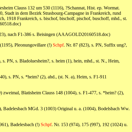
fesheim Clauss 132 um 530 (1116), ?Schannat, Hist. ep. Wormat.
70, Stadt in dem Bezirk Strasbourg-Campagne in Frankreich, rund
 1918 Frankreich, s. bischof, bischolf, pischof, buschoff, mhd., st.
160518.doc)
(823), nach F1-386 s. Beisingen (AAAGOLD20160518.doc)
 (1195), Pleonungovillare (!)
Schpf
. Nr. 87 (823), s. PN, Suffix ung?,
, s. PN, s. Bladoluesheim?, s. heim (1), hein, mhd., st. N., Heim,
40), s. PN, s. *heim? (2), ahd., (st. N. a), Heim, s. F1-911
9) zweimal, Blatisheim Clauss 148 (1004), s. F1-477, s. *heim? (2),
), Badelesbach MGd. 3 (1003) Original u. a. (1004), Bodelsbach Ww.
961), Badelesbach (!)
Schpf
. Nr. 153 (974), 175 (997), 192 (1024) u.