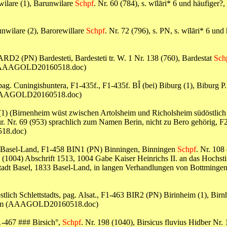
wilare (1), Barunwilare
Schpf
. Nr. 60 (784), s. wīlāri* 6 und häufiger?, 
nwilare (2), Barorewillare
Schpf
. Nr. 72 (796), s. PN, s. wīlāri* 6 und 
BARD2 (PN) Bardesteti, Bardesteti tr. W. 1 Nr. 138 (760), Bardestat
Sch
 Platz (AAAGOLD20160518.doc)
ag. Cuningishuntera, F1-435f., F1-435f. BÎ (bei) Biburg (1), Biburg P
urg (AAAGOLD20160518.doc)
m (1) (Birnenheim wüst zwischen Artolsheim und Richolsheim südöstlich
ur. Nr. 69 (953) sprachlich zum Namen Berin, nicht zu Bero gehörig, F
518.doc)
on) Basel-Land, F1-458 BIN1 (PN) Binningen, Binningen
Schpf
. Nr. 108
1004) Abschrift 1513, 1004 Gabe Kaiser Heinrichs II. an das Hochstif
tadt Basel, 1833 Basel-Land, in langen Verhandlungen von Bottmingen
stlich Schlettstadts, pag. Alsat., F1-463 BIR2 (PN) Birinheim (1), Bi
a), Heim (AAAGOLD20160518.doc)
1-467 ### Birsich°,
Schpf
. Nr. 198 (1040), Birsicus fluvius Hidber