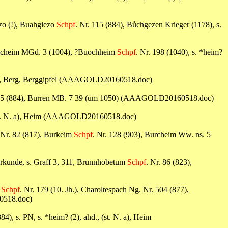
zo (!), Buahgiezo
Schpf
. Nr. 115 (884), Bůchgezen Krieger (1178), s.
ohcheim MGd. 3 (1004), ?Buochheim
Schpf
. Nr. 198 (1040), s. *heim?
M. (a), Berg, Berggipfel (AAAGOLD20160518.doc)
115 (884), Burren MB. 7 39 (um 1050) (AAAGOLD20160518.doc)
, (st. N. a), Heim (AAAGOLD20160518.doc)
 Nr. 82 (817), Burkeim
Schpf
. Nr. 128 (903), Burcheim Ww. ns. 5
rkunde, s. Graff 3, 311, Brunnhobetum
Schpf
. Nr. 86 (823),
c
Schpf
. Nr. 179 (10. Jh.), Charoltespach Ng. Nr. 504 (877),
60518.doc)
884), s. PN, s. *heim? (2), ahd., (st. N. a), Heim