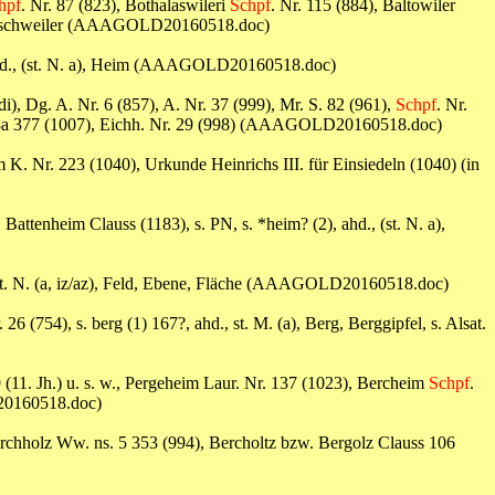
hpf
. Nr. 87 (823), Bothalaswileri
Schpf
. Nr. 115 (884), Baltowiler
, s. Ballschweiler (AAAGOLD20160518.doc)
, ahd., (st. N. a), Heim (AAAGOLD20160518.doc)
), Dg. A. Nr. 6 (857), A. Nr. 37 (999), Mr. S. 82 (961),
Schpf
. Nr.
B. 28a 377 (1007), Eichh. Nr. 29 (998) (AAAGOLD20160518.doc)
m K. Nr. 223 (1040), Urkunde Heinrichs III. für Einsiedeln (1040) (in
Battenheim Clauss (1183), s. PN, s. *heim? (2), ahd., (st. N. a),
., st. N. (a, iz/az), Feld, Ebene, Fläche (AAAGOLD20160518.doc)
. 26 (754), s. berg (1) 167?, ahd., st. M. (a), Berg, Berggipfel, s. Alsat.
(11. Jh.) u. s. w., Pergeheim Laur. Nr. 137 (1023), Bercheim
Schpf
.
D20160518.doc)
erchholz Ww. ns. 5 353 (994), Bercholtz bzw. Bergolz Clauss 106