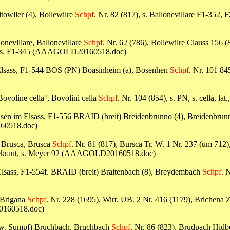
towiler (4), Bollewilre
Schpf
. Nr. 82 (817), s. Ballonevillare F1-352, F2
onevillare, Ballonevillare
Schpf
. Nr. 62 (786), Bollewilre Clauss 156 (
Weiler, s. F1-345 (AAAGOLD20160518.doc)
 Elsass, F1-544 BOS (PN) Boasinheim (a), Bosenhen
Schpf
. Nr. 101 845
Bovoline cella°, Bovolini cella
Schpf
. Nr. 104 (854), s. PN, s. cella,
ausen im Elsass, F1-556 BRAID (breit) Breidenbrunno (4), Breidenbru
160518.doc)
## Brusca, Brusca
Schpf
. Nr. 81 (817), Bursca Tr. W. 1 Nr. 237 (um 712)
Heidekraut, s. Meyer 92 (AAAGOLD20160518.doc)
im Elsass, F1-554f. BRAID (breit) Braitenbach (8), Breydembach
Schpf
. 
, Brigana
Schpf
. Nr. 228 (1695), Wirt. UB. 2 Nr. 416 (1179), Brichena 
20160518.doc)
bzw. Sumpf) Bruchbach, Bruchbach
Schpf
. Nr. 86 (823), Brudpach Hidber