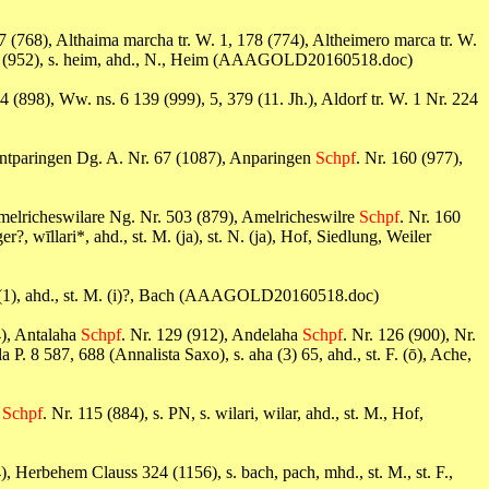
37 (768), Althaima marcha tr. W. 1, 178 (774), Altheimero marca tr. W.
, 737 (952), s. heim, ahd., N., Heim (AAAGOLD20160518.doc)
24 (898), Ww. ns. 6 139 (999), 5, 379 (11. Jh.), Aldorf tr. W. 1 Nr. 224
 Antparingen Dg. A. Nr. 67 (1087), Anparingen
Schpf
. Nr. 160 (977),
 Amelricheswilare Ng. Nr. 503 (879), Amelricheswilre
Schpf
. Nr. 160
?, wīllari*, ahd., st. M. (ja), st. N. (ja), Hof, Siedlung, Weiler
ah (1), ahd., st. M. (i)?, Bach (AAAGOLD20160518.doc)
4), Antalaha
Schpf
. Nr. 129 (912), Andelaha
Schpf
. Nr. 126 (900), Nr.
P. 8 587, 688 (Annalista Saxo), s. aha (3) 65, ahd., st. F. (ō), Ache,
i
Schpf
. Nr. 115 (884), s. PN, s. wilari, wilar, ahd., st. M., Hof,
4), Herbehem Clauss 324 (1156), s. bach, pach, mhd., st. M., st. F.,