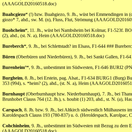
(AAAGOLD20160518.doc)
Buahcgiezo“
(!) bzw. Buahgiezo, 9. Jh., wüst bei Emmendingen in
giozo* 7, ahd., sw. M. (n), Fluss, Flut, Strömung (AAAGOLD20160
Buohcheim“
, 11. Jh., wüst bei Nambsheim bei Kolmar, F1-523f.
(2), ahd., (st. N. a), Heim (AAAGOLD20160518.doc)
Bureberch“
, 9. Jh., bei Schlettstadt? im Elsass, F1-644 ### Burebe
Büren
(Oberbüren und Niederbüren), 9. Jh., bei Sankt Gallen, F1-6
Burenheim°“
, 9. Jh., unbestimmt im Südwesten, F1-646 BURI2 (P
Burgheim
, 8. Jh., bei Erstein, pag. Alsat., F1-634 BURG1 (Burg) 
353 (994), s. *heim? (2), ahd., (st. N. a), Heim (AAAGOLD2016051
Burnhaupt
(Oberburnhaupt bzw. Niederburnhaupt), 7. Jh., bei Th
Brunhobet Clauss 764 (12. Jh.), s. houbit (1) 203, ahd., st. N. (a
Carspach
, 8. Jh. bzw. 9. Jh., bei Altkirch südwestlich Mülhausens
Karoldespach Clauss 193 (780-837) u. ö. (Heroldespach, Karolpac, C
Cohchinheim
, 9. Jh., unbestimmt im Südwesten mit Bezug zu dem
(AAAGOLD20160518.doc)