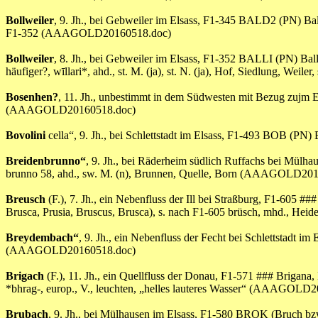
Bollweiler
, 9. Jh., bei Gebweiler im Elsass, F1-345 BALD2 (PN) Bal
F1-352 (AAAGOLD20160518.doc)
Bollweiler
, 8. Jh., bei Gebweiler im Elsass, F1-352 BALLI (PN) Ball
häufiger?, wīllari*, ahd., st. M. (ja), st. N. (ja), Hof, Siedlung, 
Bosenhen?
, 11. Jh., unbestimmt in dem Südwesten mit Bezug zujm
(AAAGOLD20160518.doc)
Bovolini
cella“, 9. Jh., bei Schlettstadt im Elsass, F1-493 BOB (PN) 
Breidenbrunno“
, 9. Jh., bei Räderheim südlich Ruffachs bei Mülh
brunno 58, ahd., sw. M. (n), Brunnen, Quelle, Born (AAAGOLD20
Breusch
(F.), 7. Jh., ein Nebenfluss der Ill bei Straßburg, F1-605 #
Brusca, Prusia, Bruscus, Brusca), s. nach F1-605 brüsch, mhd., 
Breydembach“
, 9. Jh., ein Nebenfluss der Fecht bei Schlettstadt 
(AAAGOLD20160518.doc)
Brigach
(F.), 11. Jh., ein Quellfluss der Donau, F1-571 ### Brigana
*bhrag-, europ., V., leuchten, „helles lauteres Wasser“ (AAAGOLD
Brubach
, 9. Jh., bei Mülhausen im Elsass, F1-580 BROK (Bruch 