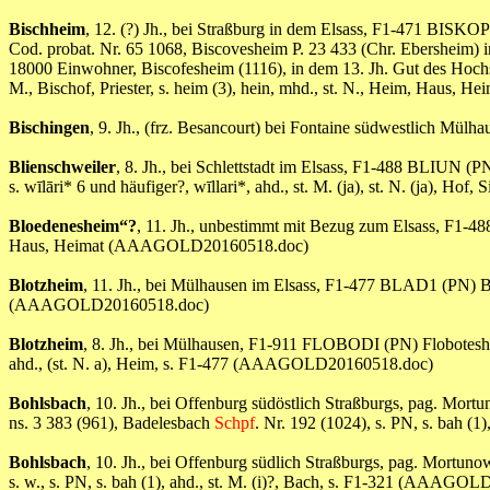
Bischheim
, 12. (?) Jh., bei Straßburg in dem Elsass, F1-471 BISKO
Cod. probat. Nr. 65 1068, Biscovesheim P. 23 433 (Chr. Ebersheim) 
18000 Einwohner, Biscofesheim (1116), in dem 13. Jh. Gut des Hochsti
M., Bischof, Priester, s. heim (3), hein, mhd., st. N., Heim, Hau
Bischingen
, 9. Jh., (frz. Besancourt) bei Fontaine südwestlich Mül
Blienschweiler
, 8. Jh., bei Schlettstadt im Elsass, F1-488 BLIUN (P
s. wīlāri* 6 und häufiger?, wīllari*, ahd., st. M. (ja), st. N. (ja),
Bloedenesheim“?
, 11. Jh., unbestimmt mit Bezug zum Elsass, F
Haus, Heimat (AAAGOLD20160518.doc)
Blotzheim
, 11. Jh., bei Mülhausen im Elsass, F1-477 BLAD1 (PN) B
(AAAGOLD20160518.doc)
Blotzheim
, 8. Jh., bei Mülhausen, F1-911 FLOBODI (PN) Flobotes
ahd., (st. N. a), Heim, s. F1-477 (AAAGOLD20160518.doc)
Bohlsbach
, 10. Jh., bei Offenburg südöstlich Straßburgs, pag. M
ns. 3 383 (961), Badelesbach
Schpf
. Nr. 192 (1024), s. PN, s. bah 
Bohlsbach
, 10. Jh., bei Offenburg südlich Straßburgs, pag. Mort
s. w., s. PN, s. bah (1), ahd., st. M. (i)?, Bach, s. F1-321 (AAAG