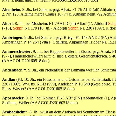
PN?, s. heim, ahd., N., Heim (AAAGOLD20160518.doc)
Altenheim
, 8. Jh., bei Zabern, pag. Alsat., F1-76 ALD (alt) Althaim 
2, Nr. 123, Alteima marca Clauss 16 (744), Althaim heißt 792 Achil
Altorf
, 8. Jh., bei Mosheim, F1-79 ALD (alt) Altorf (1), Altdorff
Schp
(718),
Schpf
. Nr. 179 (10. Jh.), Aldorph
Schpf
. Nr. 230 (1097), s. d
Ambringen
, 9. Jh., bei Staufen, pag. Brisg., F1-148 AND2 (PN) An
Amparingen P. 14 264 (Vita s. Udalrici), Anparingen Hidber Nr. 1
Ammerschweier
, 9. Jh., bei Rappoltsweiler im Elsass, pag. Alsat.
(977), Hamelricheswilari Mitt. d. Inst. f. österr. Geschichtsforsch. 5 40
(AAAGOLD20160518.doc)
Andenbach°“
, 9. Jh., ein Nebenfluss der Laimaha westlich Schlet
Andlau
(F.), 10. Jh., ein Flussname und Ortsname bei Schlettstadt, 
230 (1097), Ww. ns. 6 143 (999), Andelach P. 10 640 (Gest. episc. Tull
Fluss, Wasser? (AAAGOLD20160518.doc)
Appenweier
, 9. Jh., bei Kolmar, F1-3 AB° (PN) Abbunwileri (1), A
Siedlung, Weiler (AAAGOLD20160518.doc)
Arabacsheim“
, 8. Jh., wüst an dem Arabach bei Sennheim im Elsa