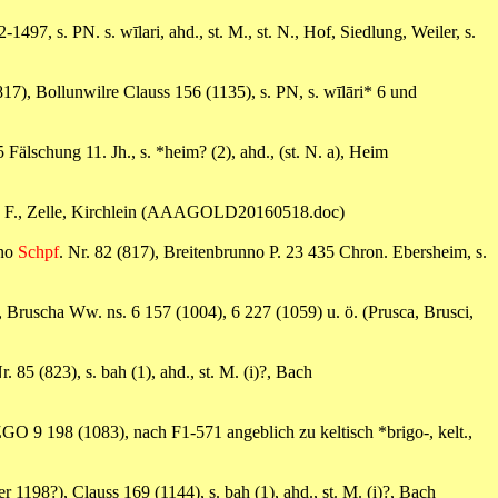
-1497, s. PN. s. wīlari, ahd., st. M., st. N., Hof, Siedlung, Weiler, s.
817), Bollunwilre Clauss 156 (1135), s. PN, s. wīlāri* 6 und
 Fälschung 11. Jh., s. *heim? (2), ahd., (st. N. a), Heim
 lat., F., Zelle, Kirchlein (AAAGOLD20160518.doc)
nno
Schpf
. Nr. 82 (817), Breitenbrunno P. 23 435 Chron. Ebersheim, s.
, Bruscha Ww. ns. 6 157 (1004), 6 227 (1059) u. ö. (Prusca, Brusci,
Nr. 85 (823), s. bah (1), ahd., st. M. (i)?, Bach
ZGO 9 198 (1083), nach F1-571 angeblich zu keltisch *brigo-, kelt.,
 1198?), Clauss 169 (1144), s. bah (1), ahd., st. M. (i)?, Bach