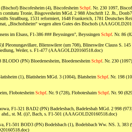
P (Bischof) Biscofesheim (4), Biscofesheim
Schpf
. Nr. 230 1097, Bisco
in comitatu Tronie, Bisgovesheim MGd. 2 988 Abschrift 12. Jh., Donb
fts Straßburg, 1531 reformiert, 1648 Frankreich, 1781 Deutsches Reich,
s, Heimat, „Bischofsheim“ wegen alten Gutes des Bischofs (AAAGOLD20
hausens im Elsass, F1-386 ### Beyssingen°, Beyssingen
Schpf
. Nr. 86 
N)I Pleonungavillare, Blienswilere (um 708), Blineswilre Clauss S. 145
 Hof, Siedlung, Weiler, s. F1-477 (AAAGOLD20160518.doc)
1-488 BLODO (PN) Bloedenesheim, Bloedenesheim
Schpf
. Nr. 230 (1097)
latisheim (1), Blatisheim MGd. 3 (1004), Blatsheim
Schpf
. Nr. 198 (10
heim, Flobotesheim
Schpf
. Nr. 9 (728), Floboteshaim
Schpf
. Nr. 90 (82
ortunowa, F1-321 BAD2 (PN) Badelesbach, Badelesbah MGd. 2 998 (973
(1), ahd., st. M. (i)?, Bach, s. F1-501 (AAAGOLD20160518.doc)
unowa, F1-501 BOD3 (PN) Bodelsbach (1), Bodelsbach Ww. NS. 3, 383 (
OLD20160518.doc)