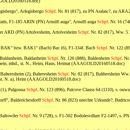
(AAAGOLD20160518.doc)
egisbergo°, Arlegisbergo
Schpf
. Nr. 81 (817), zu PN Aralaic?, zu 
statts, F1-185 ARIN (PN) Arnulfi auga°, Arnulfi auga
Schpf
. Nr. 16 (
 oder ARD (PN) Artolvesheim, Artolvesheim
Schpf
. Nr. 82 (817), Ww. 5 
34f. BAK° bzw. BAK1° (Bach) Bac (6), F1-334f. Bach
Schpf
. Nr. 122 (
N) Baldanheim, Baldanheim
Schpf
. Nr. 120 (888), Baldenheim
Schpf
. Nr
1), hein, mhd., st. N., Heim, Haus, Heimat (AAAGOLD20160518.doc)
Balteresheim (2), Balteresheim
Schpf
. Nr. 82 (817), Balthersheim Ww.
hd., (st. N. a), Heim (AAAGOLD20160518.doc)
 (1), Palgouua
Schpf
. Nr. 123 (896), Palcove Clauss 64 (1110), s. o
orff°, Balderichesdorff
Schpf
. Nr. 86 (823) unechte Urkunde?, Badricort
 Baltowiler
Schpf
. Nr. 9 (728), s. F1-502 Bodolesvillare F2-1497, s. PN, s