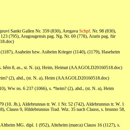
ageuvi Sankt Gallen Nr. 359 (830), Aregava
Schpf
. Nr. 98 (830),
123 (795), Aragougensis pag. Ng. Nr. 69 (778), Araris pag. für
518.doc)
er (1187), Asaheim bzw. Asiheim Krieger (1140), (1179), Haseheim
, s. hêm 8, as., st. N. (a), Heim, Heimat (AAAGOLD20160518.doc)
*heim? (2), ahd., (st. N. a), Heim (AAAGOLD20160518.doc)
10), Ww ns. 6 237 (1066), s. *heim? (2), ahd., (st. N. a), Heim
179 (10. Jh.), Aldebrunnas tr. W. 1 Nr. 52 (742), Aldebrunnus tr. W. 1
8), Clauss 9, Hildebrunnus Trad. Wiz. 35 nach Clauss, s. brunno 58,
, Altheim MG. dipl. 1 (952), Alteheim (marca) Clauss 16 (1127), s.