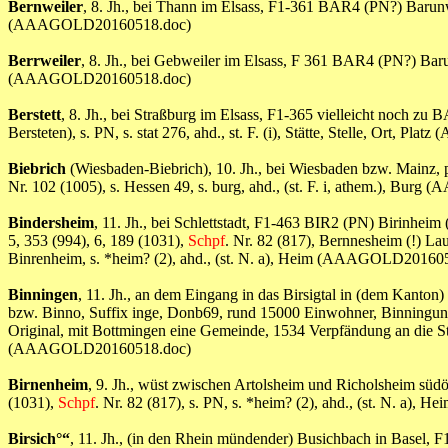
Bernweiler
, 8. Jh., bei Thann im Elsass, F1-361 BAR4 (PN?) Barun
(AAAGOLD20160518.doc)
Berrweiler
, 8. Jh., bei Gebweiler im Elsass, F 361 BAR4 (PN?) Baru
(AAAGOLD20160518.doc)
Berstett
, 8. Jh., bei Straßburg im Elsass, F1-365 vielleicht noch zu 
Bersteten), s. PN, s. stat 276, ahd., st. F. (i), Stätte, Stelle, Ort,
Biebrich
(Wiesbaden-Biebrich), 10. Jh., bei Wiesbaden bzw. Mainz, p
Nr. 102 (1005), s. Hessen 49, s. burg, ahd., (st. F. i, athem.), B
Bindersheim
, 11. Jh., bei Schlettstadt, F1-463 BIR2 (PN) Birinhei
5, 353 (994), 6, 189 (1031),
Schpf
. Nr. 82 (817), Bernnesheim (!) La
Binrenheim, s. *heim? (2), ahd., (st. N. a), Heim (AAAGOLD20160
Binningen
, 11. Jh., an dem Eingang in das Birsigtal in (dem Kant
bzw. Binno, Suffix inge, Donb69, rund 15000 Einwohner, Binningun (
Original, mit Bottmingen eine Gemeinde, 1534 Verpfändung an die S
(AAAGOLD20160518.doc)
Birnenheim
, 9. Jh., wüst zwischen Artolsheim und Richolsheim südö
(1031),
Schpf
. Nr. 82 (817), s. PN, s. *heim? (2), ahd., (st. N. 
Birsich°“
, 11. Jh., (in den Rhein mündender) Busichbach in Basel, F