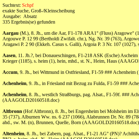
Suchtext:
Schpf
exakte Suche, Groß-/Kleinscheibung
Ausgabe: Absatz
335 Ergebnis(se) gefunden
Aargau
(M.), 8. Jh., um die Aar, F1-178 ARA1° (Fluss) Aragowe° (1
Argouwe P. 12 99 (Bertholdi Zwifalt. chr.), Ng. Nr. 39 (763), Argow
Aragawi P. 2 90 (Ekkeh. Casus s. Galli), Argoia P. 3 Nr. 107 (1027
Aasen
, 11. Jh.?, bei Donaueschingen, F1-218 ASK (Esche) Ascheim
Krieger (1185), s. heim (1), hein, mhd., st. N., Heim, Haus (AAA
Accum
, 9. Jh., bei Wittmund in Ostfriesland, F1-59 ### Achenheim 
Achenheim
, 9. Jh., in Friesland mit Bezug zu Fulda, F1-59 ### Ac
Achenheim
, 8. Jh., westlich Straßburgs, pag. Alsat., F1-59f. ### 
(AAAGOLD20160518.doc)
Altbronn
(Hof Altbronn), 8. Jh., bei Engersheim bei Molsheim im El
35 (737), Alburnen Ww. ns. 6 237 (1066), Alabrunnen Dr. Nr. 89 (788)
ahd., sw. M. (n), Brunnen, Quelle, Born (AAAGOLD20160518.doc)
Altenheim
, 8. Jh., bei Zabern, pag. Alsat., F1-21 AG° (PN)? Achilti