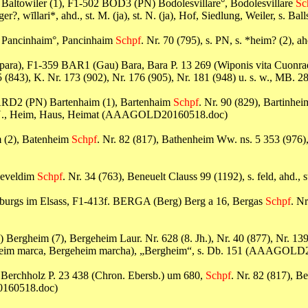
) Baltowiler (1), F1-502 BOD3 (PN) Bodolesvillare°, Bodolesvillare
Sc
figer?, wīllari*, ahd., st. M. (ja), st. N. (ja), Hof, Siedlung, Weiler
) Pancinhaim°, Pancinhaim
Schpf
. Nr. 70 (795), s. PN, s. *heim? (2)
spara), F1-359 BAR1 (Gau) Bara, Bara P. 13 269 (Wiponis vita Cuonradi
 5 (843), K. Nr. 173 (902), Nr. 176 (905), Nr. 181 (948) u. s. w., M
 BARD2 (PN) Bartenhaim (1), Bartenhaim
Schpf
. Nr. 90 (829), Bartinhei
 st. N., Heim, Haus, Heimat (AAAGOLD20160518.doc)
m (2), Batenheim
Schpf
. Nr. 82 (817), Bathenheim Ww. ns. 5 353 (976), 
neveldim
Schpf
. Nr. 34 (763), Beneuelt Clauss 99 (1192), s. feld, ahd
enburgs im Elsass, F1-413f. BERGA (Berg) Berg a 16, Bergas
Schpf
. Nr
Bergheim (7), Bergeheim Laur. Nr. 628 (8. Jh.), Nr. 40 (877), Nr. 139 
rgeheim marca, Bergeheim marcha), „Bergheim“, s. Db. 151 (AAAGOL
 Berchholz P. 23 438 (Chron. Ebersb.) um 680,
Schpf
. Nr. 82 (817), B
20160518.doc)