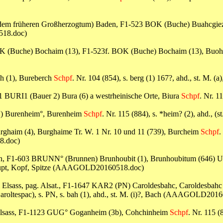
 (dem früheren Großherzogtum) Baden, F1-523 BOK (Buche) Buahcgie
518.doc)
 BOK (Buche) Bochaim (13), F1-523f. BOK (Buche) Bochaim (13), Bu
rch (1), Bureberch
Schpf
. Nr. 104 (854), s. berg (1) 167?, ahd., st. 
41 BURI1 (Bauer 2) Bura (6) a westrheinische Orte, Biura
Schpf
. Nr. 
N) Burenheim°, Burenheim
Schpf
. Nr. 115 (884), s. *heim? (2), ahd.
Burghaim (4), Burghaime Tr. W. 1 Nr. 10 und 11 (739), Burcheim
Schpf
.
8.doc)
ann, F1-603 BRUNN° (Brunnen) Brunhoubit (1), Brunhoubitum (646) U
), Haupt, Kopf, Spitze (AAAGOLD20160518.doc)
 im Elsass, pag. Alsat., F1-1647 KAR2 (PN) Caroldesbahc, Caroldesbah
aroltespac), s. PN, s. bah (1), ahd., st. M. (i)?, Bach (AAAGOLD201
 Elsass, F1-1123 GUG° Goganheim (3b), Cohchinheim
Schpf
. Nr. 115 (