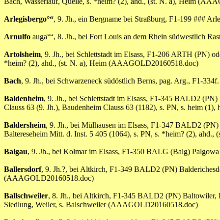
Bach, Wasserlauf, Quelle, s. *heim? (2), ahd., (st. N. a), Heim 
Arlegisbergo°“
, 9. Jh., ein Bergname bei Straßburg, F1-199 ### Arl
Arnulfo
auga°“, 8. Jh., bei Fort Louis an dem Rhein südwestlich Ra
Artolsheim
, 9. Jh., bei Schlettstadt im Elsass, F1-206 ARTH (PN)
*heim? (2), ahd., (st. N. a), Heim (AAAGOLD20160518.doc)
Bach
, 9. Jh., bei Schwarzeneck südöstlich Berns, pag. Arg., F1-3
Baldenheim
, 9. Jh., bei Schlettstadt im Elsass, F1-345 BALD2 (P
Clauss 63 (9. Jh.), Baudenheim Clauss 63 (1182), s. PN, s. heim (
Baldersheim
, 9. Jh., bei Mülhausen im Elsass, F1-347 BALD2 (PN) 
Baltereseheim Mitt. d. Inst. 5 405 (1064), s. PN, s. *heim? (2), a
Balgau
, 9. Jh., bei Kolmar im Elsass, F1-350 BALG (Balg) Palgowa
Ballersdorf
, 9. Jh.?, bei Altkirch, F1-349 BALD2 (PN) Balderichesd
(AAAGOLD20160518.doc)
Ballschweiler
, 8. Jh., bei Altkirch, F1-345 BALD2 (PN) Baltowiler,
Siedlung, Weiler, s. Balschweiler (AAAGOLD20160518.doc)