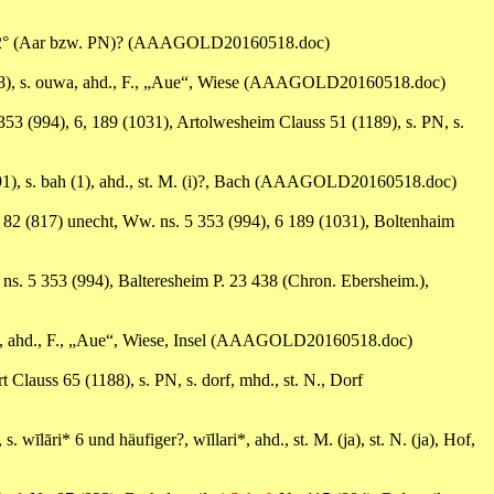
ARA2° (Aar bzw. PN)? (AAAGOLD20160518.doc)
748), s. ouwa, ahd., F., „Aue“, Wiese (AAAGOLD20160518.doc)
353 (994), 6, 189 (1031), Artolwesheim Clauss 51 (1189), s. PN, s.
891), s. bah (1), ahd., st. M. (i)?, Bach (AAAGOLD20160518.doc)
. 82 (817) unecht, Ww. ns. 5 353 (994), 6 189 (1031), Boltenhaim
 ns. 5 353 (994), Balteresheim P. 23 438 (Chron. Ebersheim.),
uwa, ahd., F., „Aue“, Wiese, Insel (AAAGOLD20160518.doc)
 Clauss 65 (1188), s. PN, s. dorf, mhd., st. N., Dorf
. wīlāri* 6 und häufiger?, wīllari*, ahd., st. M. (ja), st. N. (ja), Hof,