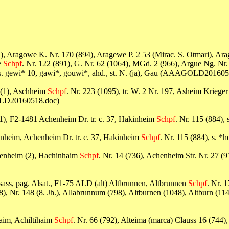
), Aragowe K. Nr. 170 (894), Aragewe P. 2 53 (Mirac. S. Otmari), Ar
e
Schpf
. Nr. 122 (891), G. Nr. 62 (1064), MGd. 2 (966), Argue Ng. Nr. 
), s. gewi* 10, gawi*, gouwi*, ahd., st. N. (ja), Gau (AAAGOLD20160
 (1), Aschheim
Schpf
. Nr. 223 (1095), tr. W. 2 Nr. 197, Asheim Krieg
GOLD20160518.doc)
(1), F2-1481 Achenheim Dr. tr. c. 37, Hakinheim
Schpf
. Nr. 115 (884)
henheim, Achenheim Dr. tr. c. 37, Hakinheim
Schpf
. Nr. 115 (884), s. 
Achenheim (2), Hachinhaim
Schpf
. Nr. 14 (736), Achenheim Str. Nr. 27 (9
sass, pag. Alsat., F1-75 ALD (alt) Altbrunnen, Altbrunnen
Schpf
. Nr. 
, Nr. 148 (8. Jh.), Allabrunnum (798), Altburnen (1048), Altburn (114
haim, Achiltihaim
Schpf
. Nr. 66 (792), Alteima (marca) Clauss 16 (744)