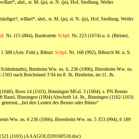
wīllari*, ahd., st. M. (ja), st. N. (ja), Hof, Siedlung, Weiler
häufiger?, wīllari*, ahd., st. M. (ja), st. N. (ja), Hof, Siedlung, Weiler
pf
. Nr. 115 (884), Bardestette
Schpf
. Nr. 223 (1074) u. ö. (Biristet,
. 1 388 (Ann. Fuld.), Biburc
Schpf
. Nr. 168 (992), Biburch M. u. S.
 Schlettstadts), Birnheim Ww. ns. 6, 236 (1006), Birenheim Ww. ns.
2-1503 nach Reichsland 3 94 im 8. Jh. Birnheim, im 11. Jh.
 (1040), Boos 14 (1103), Binningun MGd. 3 (1004), s. PN Benno
t Basel, Binningen (1004) Abschrift 14. Jh., Binningen (1102-1103)
 getrennt, „bei den Leuten des Benno oder Binno“
rnheim Ww. ns. 6 236 (1066), Birenheim Ww. ns. 5 353 (994), 6 189
 Nr. 1521 (1103) (AAAGOLD20160518.doc)