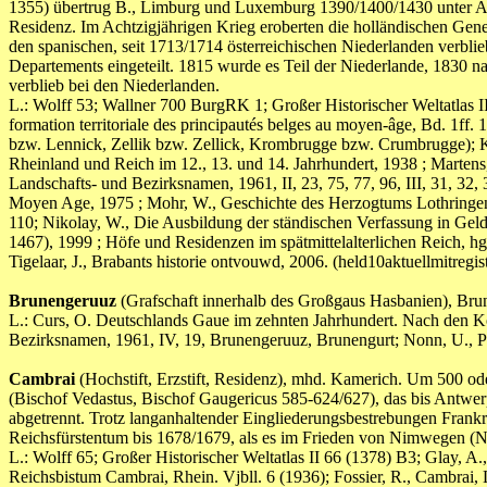
1355) übertrug B., Limburg und Luxemburg 1390/1400/1430 unter A
Residenz. Im Achtzigjährigen Krieg eroberten die holländischen Gene
den spanischen, seit 1713/1714 österreichischen Niederlanden verbl
Departements eingeteilt. 1815 wurde es Teil der Niederlande, 1830 
verblieb bei den Niederlanden.
L.: Wolff 53; Wallner 700 BurgRK 1; Großer Historischer Weltatlas II
formation territoriale des principautés belges au moyen-âge, Bd. 1ff
bzw. Lennick, Zellik bzw. Zellick, Krombrugge bzw. Crumbrugge); K
Rheinland und Reich im 12., 13. und 14. Jahrhundert, 1938 ; Martens
Landschafts- und Bezirksnamen, 1961, II, 23, 75, 77, 96, III, 31, 32
Moyen Age, 1975 ; Mohr, W., Geschichte des Herzogtums Lothringen,
110; Nikolay, W., Die Ausbildung der ständischen Verfassung in Geld
1467), 1999 ; Höfe und Residenzen im spätmittelalterlichen Reich, hg. 
Tigelaar, J., Brabants historie ontvouwd, 2006. (held10aktuellm
Brunengeruuz
(Grafschaft innerhalb des Großgaus Hasbanien), Bru
L.: Curs, O. Deutschlands Gaue im zehnten Jahrhundert. Nach den Kö
Bezirksnamen, 1961, IV, 19, Brunengeruuz, Brunengurt; Nonn, U., P
Cambrai
(Hochstift, Erzstift, Residenz), mhd. Kamerich. Um 500 od
(Bischof Vedastus, Bischof Gaugericus 585-624/627), das bis Antwer
abgetrennt. Trotz langanhaltender Eingliederungsbestrebungen Frank
Reichsfürstentum bis 1678/1679, als es im Frieden von Nimwegen (Nij
L.: Wolff 65; Großer Historischer Weltatlas II 66 (1378) B3; Glay, A.,
Reichsbistum Cambrai, Rhein. Vjbll. 6 (1936); Fossier, R., Cambrai