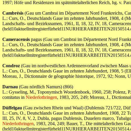
1997; Höfe und Residenzen im spätmittelalterlichen Reich, hg. v. 
Cambrésis
(Gau um Cambrai im Département Nord Frankreichs, Cam
L.: Curs, O., Deutschlands Gaue im zehnten Jahrhundert, 1908, 4 (M
Landschafts- und Bezirksnamen, 1961, II, 18, 32, IV, 18, Cameracens
(held10aktuellmitregisterfürheld11NURHIERARBEITEN20150514.
Cameracensis
pagus (Gau um Cambrai im Département Nord Frankre
L.: Curs, O., Deutschlands Gaue im zehnten Jahrhundert, 1908, 4 (M
Landschafts- und Bezirksnamen, 1961, II, 18, 32, IV, 18, Cameracens
(held10aktuellmitregisterfürheld11NURHIERARBEITEN20150514.
Condroz
(Gau im nordwestlichen Ardennenvorland zwischen Maas un
L.: Curs, O., Deutschlands Gaue im zehnten Jahrhundert, 1908, 5 (El
Moreau, J., Dictionnaire de géographie historique, 1972, 92; Nonn, 
Darnau
(Gau nördlich Namurs) (866)
L.: Gysseling, M., Toponymisch Woordenboek, 1960, 258; Polenz, P. 
comitatus in
Niederlothringen
, 1983, 205, 249; Moreau, J., Dictio
Düffelgau
(Gau zwischen Rhein und Waal) (Dublensis 721/722, Düff
L.: Curs, O., Deutschlands Gaue im zehnten Jahrhundert, 1908, 22 T
III, 25, IV, 8, V, 2, Dubla, pagus Dublensis, Duuelero marco, Tubal
Niederlothringen
, 1983, 204, 249; Bauer, T., Die mittelalterlichen 
(held10aktuellmitregisterfürheld11NURHIERARBEITEN20150514.