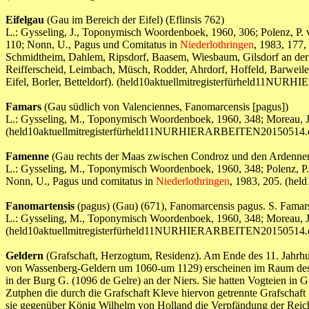
Eifelgau
(Gau im Bereich der Eifel) (Eflinsis 762)
L.: Gysseling, J., Toponymisch Woordenboek, 1960, 306; Polenz, P. v.,
110; Nonn, U., Pagus und Comitatus in
Niederlothringen
, 1983, 177,
Schmidtheim, Dahlem, Ripsdorf, Baasem, Wiesbaum, Gilsdorf an der 
Reifferscheid, Leimbach, Müsch, Rodder, Ahrdorf, Hoffeld, Barweil
Eifel, Borler, Betteldorf). (held10aktuellmitregisterfürheld11N
Famars
(Gau südlich von Valenciennes, Fanomarcensis [pagus])
L.: Gysseling, M., Toponymisch Woordenboek, 1960, 348; Moreau, J.,
(held10aktuellmitregisterfürheld11NURHIERARBEITEN20150514.
Famenne
(Gau rechts der Maas zwischen Condroz und den Ardennen
L.: Gysseling, M., Toponymisch Woordenboek, 1960, 348; Polenz, P. v
Nonn, U., Pagus und comitatus in
Niederlothringen
, 1983, 205. (h
Fanomartensis
(pagus) (Gau) (671), Fanomarcensis pagus. S. Famar
L.: Gysseling, M., Toponymisch Woordenboek, 1960, 348; Moreau, J.,
(held10aktuellmitregisterfürheld11NURHIERARBEITEN20150514.
Geldern
(Grafschaft, Herzogtum, Residenz). Am Ende des 11. Jahrh
von Wassenberg-Geldern um 1060-um 1129) erscheinen im Raum d
in der Burg G. (1096 de Gelre) an der Niers. Sie hatten Vogteien in
Zutphen die durch die Grafschaft Kleve hiervon getrennte Grafschaft 
sie gegenüber König Wilhelm von Holland die Verpfändung der Rei