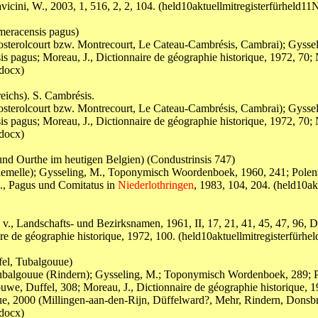
Paravicini, W., 2003, 1, 516, 2, 2, 104. (held10aktuellmitregister
eracensis pagus)
osterolcourt bzw. Montrecourt, Le Cateau-Cambrésis, Cambrai); Gysse
is pagus; Moreau, J., Dictionnaire de géographie historique, 1972, 70
docx)
ichs). S. Cambrésis.
osterolcourt bzw. Montrecourt, Le Cateau-Cambrésis, Cambrai); Gysse
is pagus; Moreau, J., Dictionnaire de géographie historique, 1972, 70
docx)
d Ourthe im heutigen Belgien) (Condustrinsis 747)
lemelle); Gysseling, M., Toponymisch Woordenboek, 1960, 241; Polenz,
U., Pagus und Comitatus in
Niederlothringen
, 1983, 104, 204. (held1
v., Landschafts- und Bezirksnamen, 1961, II, 17, 21, 41, 45, 47, 96
nnaire de géographie historique, 1972, 100. (held10aktuellmitregis
el, Tubalgouue)
ubalgouue (Rindern); Gysseling, M.; Toponymisch Wordenboek, 289; Pole
gouwe, Duffel, 308; Moreau, J., Dictionnaire de géographie historique
Gaue, 2000 (Millingen-aan-den-Rijn, Düffelward?, Mehr, Rindern, Donsbr
docx)