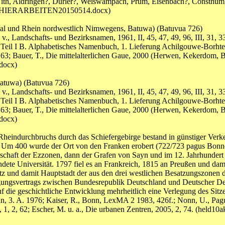
th, Aldringen?, Dürler?, Weiswampach, Prüm, Eisenbach?, Consthum,
1NURHIERARBEITEN20150514.docx)
al und Rhein nordwestlich Nimwegens, Batuwa) (Batuvua 726)
., Landschafts- und Bezirksnamen, 1961, II, 45, 47, 49, 96, III, 31, 
 Teil I B. Alphabetisches Namenbuch, 1. Lieferung Achilgouwe-Borhter
 63; Bauer, T., Die mittelalterlichen Gaue, 2000 (Herwen, Kekerdom, 
docx)
atuwa) (Batuvua 726)
., Landschafts- und Bezirksnamen, 1961, II, 45, 47, 49, 96, III, 31, 
 Teil I B. Alphabetisches Namenbuch, 1. Lieferung Achilgouwe-Borhter
 63; Bauer, T., Die mittelalterlichen Gaue, 2000 (Herwen, Kekerdom, 
docx)
heindurchbruchs durch das Schiefergebirge bestand in günstiger Verke
). Um 400 wurde der Ort von den Franken erobert (722/723 pagus Bonnen
rrschaft der Ezzonen, dann der Grafen von Sayn und im 12. Jahrhundert
ündete Universität. 1797 fiel es an Frankreich, 1815 an Preußen und d
z und damit Hauptstadt der aus den drei westlichen Besatzungszonen 
nigungsvertrags zwischen Bundesrepublik Deutschland und Deutscher De
f die geschichtliche Entwicklung mehrheitlich eine Verlegung des Sit
nn, 3. A. 1976; Kaiser, R., Bonn, LexMA 2 1983, 426f.; Nonn, U., Pag
2003, 1, 2, 62; Escher, M. u. a., Die urbanen Zentren, 2005, 2, 74. 