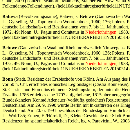
Gaue, 2000 (Lontzen, Walhorn, Malmédy, Manderfeld, Auw, Sankt Vi
Folkendange/Folkendingen). (held10aktuellmitregisterfürheld1
Batuwa
(Bevölkerungsname), Bataver, s. Betuwe (Gau zwischen Wa
L.: Gysseling, M., Toponymisch Woordenboek, 1960, 136; Polenz, P. v
deutsche Landschafts- und Bezirksnamen vom 7. bis 11. Jahrhundert,
1972, 49; Nonn, U., Pagus und Comitatus in
Niederlothringen
, 1983,
(held10aktuellmitregisterfürheld11NURHIERARBEITEN20150514.
Betuwe
(Gau zwischen Waal und Rhein nordwestlich Nimwegens, B
L.: Gysseling, M., Toponymisch Woordenboek, 1960, 136; Polenz, P. v
deutsche Landschafts- und Bezirksnamen vom 7. bis 11. Jahrhundert,
1972, 49; Nonn, U., Pagus und Comitatus in
Niederlothringen
, 1983,
(held10aktuellmitregisterfürheld11NURHIERARBEITEN20150514.
Bonn
(Stadt, Residenz der Erzbischöfe von Köln). Am Ausgang des R
vor 50 n. Chr. errichtetes römisches Legionslager (Castra Bonnensia
St. Cassius und Florentius ein neuer Siedlungskern, der unter die He
Erzstifts. 1786 erhielt es eine 1797 aufgehobene, 1815 aber neugegr
Bundeskanzlers Konrad Adenauer (vorläufig gedachter) Regierungssit
Deutschland. Am 29. 9. 1990 wurde Berlin mit Inkrafttreten des Ei
Deutschland. Am 20. 6. 1991 beschloss der Bundestag im Hinblick au
L.: Wolff 85; Ennen, E./Höroldt, D., Kleine Geschichte der Stadt Bo
Residenzen im spätmittelalterlichen Reich, hg. v. Paravicini, W., 