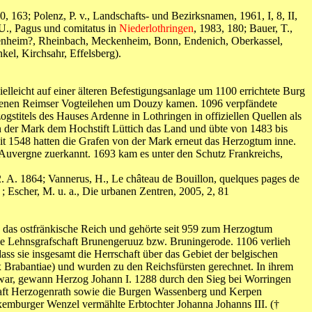
63; Polenz, P. v., Landschafts- und Bezirksnamen, 1961, I, 8, II,
U., Pagus und comitatus in
Niederlothringen
, 1983, 180; Bauer, T.,
odenheim?, Rheinbach, Meckenheim, Bonn, Endenich, Oberkassel,
el, Kirchsahr, Effelsberg).
ielleicht auf einer älteren Befestigungsanlage um 1100 errichtete Burg
zu denen Reimser Vogteilehen um Douzy kamen. 1096 verpfändete
gstitels des Hauses Ardenne in Lothringen in offiziellen Quellen als
 der Mark dem Hochstift Lüttich das Land und übte von 1483 bis
it 1548 hatten die Grafen von der Mark erneut das Herzogtum inne.
'Auvergne zuerkannt. 1693 kam es unter den Schutz Frankreichs,
. 2. A. 1864; Vannerus, H., Le château de Bouillon, quelques pages de
; Escher, M. u. a., Die urbanen Zentren, 2005, 2, 81
 das ostfränkische Reich und gehörte seit 959 zum Herzogtum
die Lehnsgrafschaft Brunengeruuz bzw. Bruningerode. 1106 verlieh
s sie insgesamt die Herrschaft über das Gebiet der belgischen
 Brabantiae) und wurden zu den Reichsfürsten gerechnet. In ihrem
n war, gewann Herzog Johann I. 1288 durch den Sieg bei Worringen
aft Herzogenrath sowie die Burgen Wassenberg und Kerpen
emburger Wenzel vermählte Erbtochter Johanna Johanns III. (†