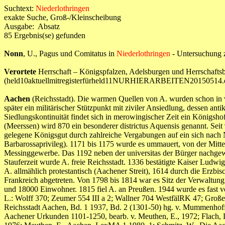
Suchtext:
Niederlothringen
exakte Suche, Groß-/Kleinscheibung
Ausgabe: Absatz
85 Ergebnis(se) gefunden
Nonn
, U., Pagus und Comitatus in
Niederlothringen
- Untersuchung 
Verortete
Herrschaft – Königspfalzen, Adelsburgen und Herrschafts
(held10aktuellmitregisterfürheld11NURHIERARBEITEN20150514.
Aachen
(Reichsstadt). Die warmen Quellen von A. wurden schon in vo
später ein militärischer Stützpunkt mit ziviler Ansiedlung, dessen a
Siedlungskontinuität findet sich in merowingischer Zeit ein Königsho
(Meerssen) wird 870 ein besonderer districtus Aquensis genannt. Sei
gelegene Königsgut durch zahlreiche Vergabungen auf ein sich nach N
Barbarossaprivileg). 1171 bis 1175 wurde es ummauert, von der Mit
Messinggewerbe. Das 1192 neben der universitas der Bürger nachgew
Stauferzeit wurde A. freie Reichsstadt. 1336 bestätigte Kaiser Ludwi
A. allmählich protestantisch (Aachener Streit), 1614 durch die Erzbi
Frankreich abgetreten. Von 1798 bis 1814 war es Sitz der Verwaltun
und 18000 Einwohner. 1815 fiel A. an Preußen. 1944 wurde es fast völ
L.: Wolff 370; Zeumer 554 III a 2; Wallner 704 WestfälRK 47; Großer
Reichsstadt Aachen, Bd. 1 1937, Bd. 2 (1301-50) hg. v. Mummenhoff, 
Aachener Urkunden 1101-1250, bearb. v. Meuthen, E., 1972; Flach, D