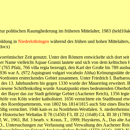
zur politischen Raumgliederung im früheren Mittelalter, 1983 (he
bildung in
Niederlothringen
während des frühen und hohen Mittelalters, h
docx)
rrömischer Zeit genutzt. Unter den Römern entwickelte sich dort seit 
ntiker Name vielleicht Aquae Granni lautete und sich von dem keltische
f (765 Pfalz, 766 villa regia bezeugt), den Karl der Große bis 789 au
t 936 war A. (972 Aquisgrani vulgari vocabulo Ahha) Krönungsstätte d
ordosten erstreckendes Gebiet zusammen. Unter Friedrich I. Barbaross
te des 13. Jahrhunderts bis gegen 1330 wurde der Mauerring erweitert
iesene Schöffenkolleg wurde Ansatzpunkt eines bedeutenden Oberhofes
g der Bayer das zur Stadt gehörige Gebiet (Aachener Reich), 1356 legte
schöfe von Köln wieder katholisiert. 1656 vernichtete ein Stadtbrand e
g des Roerdepartements, von 1802 bis 1814/1815 auch Sitz eines Bisch
lig vernichtet. 1946 kam es zu Nordrhein-Westfalen. S. niederrheinisc
 Historischer Weltatlas II 78 (1450) F3, III 22 (1648) C4, III 38 (17
W., 1961, Bd. 3 bearb. v. Kraus, T., 1999; Huyskens, A., Das alte Aac
., Untersuchungen zur Verfassung und Verwaltung des Aachener Reichsg