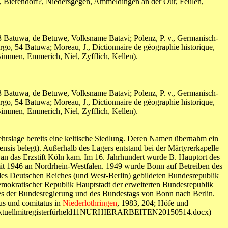
 Bierendorf?, Niedersgegen, Ammeldingen an der Our, Feulen,
33 Batuwa, de Betuwe, Volksname Batavi; Polenz, P. v., Germanisch-
go, 54 Batuwa; Moreau, J., Dictionnaire de géographie historique,
Bimmen, Emmerich, Niel, Zyfflich, Kellen).
33 Batuwa, de Betuwe, Volksname Batavi; Polenz, P. v., Germanisch-
go, 54 Batuwa; Moreau, J., Dictionnaire de géographie historique,
Bimmen, Emmerich, Niel, Zyfflich, Kellen).
hrslage bereits eine keltische Siedlung. Deren Namen übernahm ein
sis belegt). Außerhalb des Lagers entstand bei der Märtyrerkapelle
 an das Erzstift Köln kam. Im 16. Jahrhundert wurde B. Hauptort des
amit 1946 an Nordrhein-Westfalen. 1949 wurde Bonn auf Betreiben des
des Deutschen Reiches (und West-Berlin) gebildeten Bundesrepublik
mokratischer Republik Hauptstadt der erweiterten Bundesrepublik
zes der Bundesregierung und des Bundestags von Bonn nach Berlin.
us und comitatus in
Niederlothringen
, 1983, 204; Höfe und
(held10aktuellmitregisterfürheld11NURHIERARBEITEN20150514.docx)