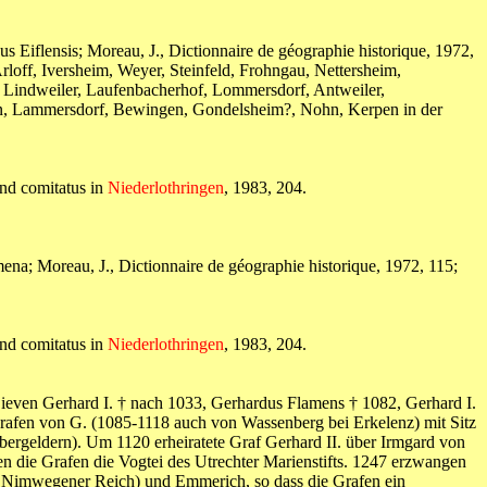
us Eiflensis; Moreau, J., Dictionnaire de géographie historique, 1972,
Arloff, Iversheim, Weyer, Steinfeld, Frohngau, Nettersheim,
 Lindweiler, Laufenbacherhof, Lommersdorf, Antweiler,
eln, Lammersdorf, Bewingen, Gondelsheim?, Nohn, Kerpen in der
nd comitatus in
Niederlothringen
, 1983, 204.
na; Moreau, J., Dictionnaire de géographie historique, 1972, 115;
nd comitatus in
Niederlothringen
, 1983, 204.
even Gerhard I. † nach 1033, Gerhardus Flamens † 1082, Gerhard I.
afen von G. (1085-1118 auch von Wassenberg bei Erkelenz) mit Sitz
bergeldern). Um 1120 erheiratete Graf Gerhard II. über Irmgard von
en die Grafen die Vogtei des Utrechter Marienstifts. 1247 erzwangen
 Nimwegener Reich) und Emmerich, so dass die Grafen ein