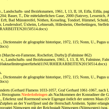
 Landschafts- und Bezirksnamen, 1961, I, 13, II, 18, Eifla, Eifila, pag
 204; Bauer, T., Die mittelalterlichen Gaue, 2000 (Satzvey, Lessenich, 
Erft, Bad Münstereifel, Nöthen, Kesseling, Tondorf, Hümmel, Schuld,
er, Leudersdorf, Üxheim, Lehnerath, Hillesheim, Oberbettingen, Steff
URHIERARBEITEN20150514.docx)
 Dictionnaire de géographie historique, 1972, 115; Nonn, U., Pagus u
docx)
 [Marche-en-Famenne, Rochefort, Durby]) (Falminne 862)
., Landschafts- und Bezirksnamen, 1961, I, 13, II, 95, Falminne, Falme
eld10aktuellmitregisterfürheld11NURHIERARBEITEN20150514.docx)
s.
 Dictionnaire de géographie historique, 1972, 115; Nonn, U., Pagus u
docx)
underts (Gerhard Flamens 1033-1057, Graf Gerhard 1061-1067, nach Li
es Herzogtums
Niederlothringen
als Nachkommen der Konradiner die Gr
 G., Erkelenz und Roermond sowie Eigengut östlich der unteren Maas (O
Zutphen an der Yssel/Ijssel und die Herrschaft Arnheim. Später erlangt
chsvogtei Nimwegen mit der Reichsstadt Nimwegen (Nijmwegen) (sog.