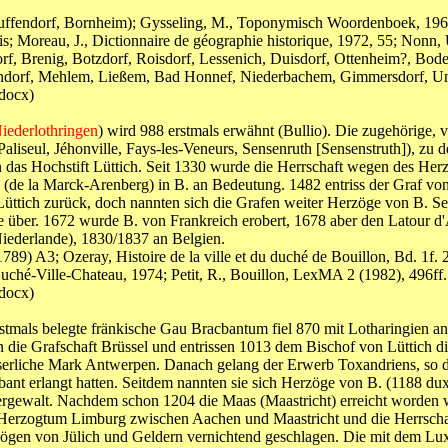
uffendorf, Bornheim); Gysseling, M., Toponymisch Woordenboek, 1960, 1
; Moreau, J., Dictionnaire de géographie historique, 1972, 55; Nonn, 
dorf, Brenig, Botzdorf, Roisdorf, Lessenich, Duisdorf, Ottenheim?, B
fendorf, Mehlem, Ließem, Bad Honnef, Niederbachem, Gimmersdorf, Unk
docx)
iederlothringen
) wird 988 erstmals erwähnt (Bullio). Die zugehörige, v
Paliseul, Jéhonville, Fays-les-Veneurs, Sensenruth [Sensenstruth]), 
 das Hochstift Lüttich. Seit 1330 wurde die Herrschaft wegen des Herzo
(de la Marck-Arenberg) in B. an Bedeutung. 1482 entriss der Graf von
üttich zurück, doch nannten sich die Grafen weiter Herzöge von B. Se
 über. 1672 wurde B. von Frankreich erobert, 1678 aber den Latour d
iederlande), 1830/1837 an Belgien.
(1789) A3; Ozeray, Histoire de la ville et du duché de Bouillon, Bd. 1f
Duché-Ville-Chateau, 1974; Petit, R., Bouillon, LexMA 2 (1982), 496ff. 
docx)
tmals belegte fränkische Gau Bracbantum fiel 870 mit Lotharingien an
 die Grafschaft Brüssel und entrissen 1013 dem Bischof von Lüttich 
erliche Mark Antwerpen. Danach gelang der Erwerb Toxandriens, so das
nt erlangt hatten. Seitdem nannten sie sich Herzöge von B. (1188 dux
 Obergewalt. Nachdem schon 1204 die Maas (Maastricht) erreicht worde
 Herzogtum Limburg zwischen Aachen und Maastricht und die Herrsch
gen von Jülich und Geldern vernichtend geschlagen. Die mit dem Lux