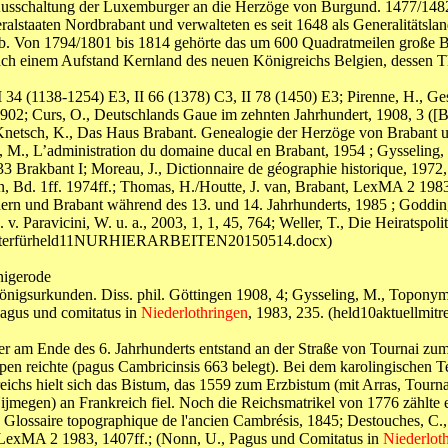
usschaltung der Luxemburger an die Herzöge von Burgund. 1477/148
ralstaaten Nordbrabant und verwalteten es seit 1648 als Generalitäts
ieb. Von 1794/1801 bis 1814 gehörte das um 600 Quadratmeilen große B
nach einem Aufstand Kernland des neuen Königreichs Belgien, dessen T
 34 (1138-1254) E3, II 66 (1378) C3, II 78 (1450) E3; Pirenne, H., Ges
. 1902; Curs, O., Deutschlands Gaue im zehnten Jahrhundert, 1908, 3 ([
netsch, K., Das Haus Brabant. Genealogie der Herzöge von Brabant un
, M., L’administration du domaine ducal en Brabant, 1954 ; Gysseling
, 33 Brakbant I; Moreau, J., Dictionnaire de géographie historique, 19
 Bd. 1ff. 1974ff.; Thomas, H./Houtte, J. van, Brabant, LexMA 2 1983
ern und Brabant während des 13. und 14. Jahrhunderts, 1985 ; Godding,
v. Paravicini, W. u. a., 2003, 1, 1, 45, 764; Weller, T., Die Heiratspoli
itregisterfürheld11NURHIERARBEITEN20150514.docx)
nigerode
nigsurkunden. Diss. phil. Göttingen 1908, 4; Gysseling, M., Toponym
agus und comitatus in
Niederlothringen
, 1983, 235. (held10aktuell
er am Ende des 6. Jahrhunderts entstand an der Straße von Tournai z
pen reichte (pagus Cambricinsis 663 belegt). Bei dem karolingischen
reichs hielt sich das Bistum, das 1559 zum Erzbistum (mit Arras, Tou
megen) an Frankreich fiel. Noch die Reichsmatrikel von 1776 zählte e
 Glossaire topographique de l'ancien Cambrésis, 1845; Destouches, C., Hi
, LexMA 2 1983, 1407ff.; (Nonn, U., Pagus und Comitatus in
Niederlot