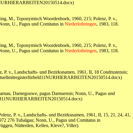
fürheld11NURHIERARBEITEN20150514.docx)
ling, M., Toponymisch Woordenboek, 1960, 215; Polenz, P. v.,
; Nonn, U., Pagus und Comitatus in
Niederlothringen
, 1983, 118.
ling, M., Toponymisch Woordenboek, 1960, 215; Polenz, P. v.,
; Nonn, U., Pagus und Comitatus in
Niederlothringen
, 1983, 118.
 P. v., Landschafts- und Bezirksnamen, 1961, II, 18 Condrustensis;
0aktuellmitregisterfürheld11NURHIERARBEITEN20150514.docx)
, Darnau, Darnegouwe, pagus Darnuensis; Nonn, U., Pagus und
terfürheld11NURHIERARBEITEN20150514.docx)
nz, P. v., Landschafts- und Bezirksnamen, 1961, II, 15, 21, 24, 41,
, 1972 276 Tubalgau; Nonn, U., Pagus und Comitatus in
üggen, Nütterden, Kellen, Kleve?, Viller).