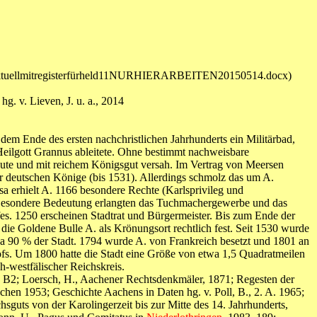
ld10aktuellmitregisterfürheld11NURHIERARBEITEN20150514.docx)
g. v. Lieven, J. u. a., 2014
dem Ende des ersten nachchristlichen Jahrhunderts ein Militärbad,
n Heilgott Grannus ableitete. Ohne bestimmt nachweisbare
sbaute und mit reichem Königsgut versah. Im Vertrag von Meersen
er deutschen Könige (bis 1531). Allerdings schmolz das um A.
a erhielt A. 1166 besondere Rechte (Karlsprivileg und
. Besondere Bedeutung erlangten das Tuchmachergewerbe und das
. 1250 erscheinen Stadtrat und Bürgermeister. Bis zum Ende der
 die Goldene Bulle A. als Krönungsort rechtlich fest. Seit 1530 wurde
twa 90 % der Stadt. 1794 wurde A. von Frankreich besetzt und 1801 an
ofs. Um 1800 hatte die Stadt eine Größe von etwa 1,5 Quadratmeilen
h-westfälischer Reichskreis.
89) B2; Loersch, H., Aachener Rechtsdenkmäler, 1871; Regesten der
hen 1953; Geschichte Aachens in Daten hg. v. Poll, B., 2. A. 1965;
uts von der Karolingerzeit bis zur Mitte des 14. Jahrhunderts,