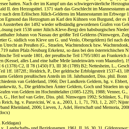
ersee hatten. Nach der im Kampf um das schwiegerväterliche Herzogt
ld II. den Herzogstitel. 1371 starb das Geschlecht im Mannesstamm au
de nach dem Erlöschen Jülich-Gelderns im Mannesstamm im Erbwege 1
on Egmond das Herzogtum an Karl den Kühnen von Burgund, der es 14
em Aussterben der 1492 wieder selbständig gewordenen Grafen von Gel
Lösung (seit 1538 unter Jülich-Kleve-Berg) den habsburgischen Niede
Statthalter Johann von Nassau der größte Teil Gelderns (Nimwegen, Zu
artier G. südlich von Kleve um G. und Venlo, Obergeldern) fiel nach d
von Utrecht an Preußen (G., Straelen, Wachtendonck bzw. Wachtendonk
 1719 nahm Pfalz-Neuburg Erkelenz, so dass bei den österreichischen
sche Teil wurde 1801, der preußische Teil 1795/1801 an Frankreich ab
elen (Kessel, alles Land eine halbe Meile landeinwärts vom Maasufer), 
I 6 (1378) C2, II 78 (1450) F3, III 38 (1789) B2; Nettesheim, L., Ges
il 1ff. 1872ff.; Heidrich, P., Der geldrische Erbfolgestreit 1537-43, 
tums Geldern preußischen Anteils im 18. Jahrhundert, Diss. phil. Bon
chiedenis van Gelderland, 1966; Der Landkreis Geldern, hg. v. Ebbert,
ankewitz, S., Die geldrischen Ämter Geldern, Goch und Straelen im spä
 Grafen von Geldern im Hochmittelalter (1085-1229), 1988; Venner, G., 
, G., Het hof van Gelre, Diss. phil. Nimwegen 1992; Schlinker, S., Fü
n Reich, hg. v. Paravicini, W. u. a., 2003, 1, 1, 71, 793, 1, 2, 207; Nij
rband Rheinland, 2006; Lieven, J., Adel, Herrschaft und Memoria, 2008; 
docx)
. Keldagau)
v., Landschafts- und Bezirksnamen, 1961, II, 16, 30, 31, Gildegouwe