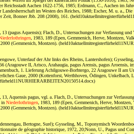
ener Wirren im Spiegel der kaiserlichen Politik (1550-1616), 1983; 
er Reichsstadt Aachen 1622-1756, 1985; Erdmann, C., Aachen im Jahre
er Landesherrschaft im Westen des Reiches, 1988; Escher, M. u. a., Die
scher Zeit, Bonner Jbb. 208 (2008), 161. (held10aktuellmitregister
IV, 13 (pagus Aquensis); Flach, D., Untersuchungen zur Verfassung und
Niederlothringen
, 1983, 189 (Epen, Gemmenich, Herve, Montzen, Valke
 Gaue, 2000 (Gemmenich, Montzen). (held10aktuellmitregisterfürhel
rengowe, Unterlauf der Ahr links des Rheins, Lantershofen); Gysselin
266 (Aragouwe II, Arisco, Arahaugia, pagus Arensis, pagus Aroensis, i
 Namenbuch, 1. Lieferung Achilgouwe-Borhtergo, 22 Aragouwe II am U
alterlichen Gaue, 2000 (Kottenforst, Werthhoven, Ödingen, Unkelbach,
egisterfürheld11NURHIERARBEITEN20150514.docx)
IV, 13, Aquensis pagus, vgl. a. Flach, D., Untersuchungen zur Verfassu
s in
Niederlothringen
, 1983, 189 (Epen, Gemmenich, Herve, Montzen, V
 Gaue, 2000 (Gemmenich, Montzen). (held10aktuellmitregisterfürhel
rdennengau, Bertogne, Suré); Gysseling, M., Toponymisch Woordenboek,
ctionnaire de géographie historique, 1972, 20;Nonn, U., Pagus und Com