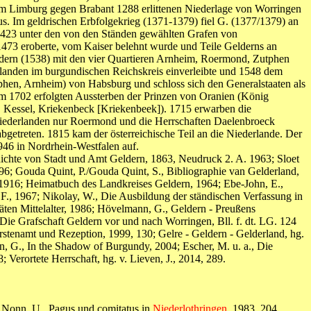
um Limburg gegen Brabant 1288 erlittenen Niederlage von Worringen
s. Im geldrischen Erbfolgekrieg (1371-1379) fiel G. (1377/1379) an
423 unter den von den Ständen gewählten Grafen von
73 eroberte, vom Kaiser belehnt wurde und Teile Gelderns an
dern (1538) mit den vier Quartieren Arnheim, Roermond, Zutphen
rlanden im burgundischen Reichskreis einverleibte und 1548 dem
tphen, Arnheim) von Habsburg und schloss sich den Generalstaaten als
em 1702 erfolgten Aussterben der Prinzen von Oranien (König
, Kessel, Kriekenbeck [Kriekenbeek]). 1715 erwarben die
 Niederlanden nur Roermond und die Herrschaften Daelenbroeck
getreten. 1815 kam der österreichische Teil an die Niederlande. Der
1946 in Nordrhein-Westfalen auf.
chichte von Stadt und Amt Geldern, 1863, Neudruck 2. A. 1963; Sloet
1896; Gouda Quint, P./Gouda Quint, S., Bibliographie van Gelderland,
n 1916; Heimatbuch des Landkreises Geldern, 1964; Ebe-John, E.,
 F., 1967; Nikolay, W., Die Ausbildung der ständischen Verfassung in
ten Mittelalter, 1986; Hövelmann, G., Geldern - Preußens
Die Grafschaft Geldern vor und nach Worringen, Bll. f. dt. LG. 124
rstenamt und Rezeption, 1999, 130; Gelre - Geldern - Gelderland, hg.
sten, G., In the Shadow of Burgundy, 2004; Escher, M. u. a., Die
Verortete Herrschaft, hg. v. Lieven, J., 2014, 289.
; Nonn, U., Pagus und comitatus in
Niederlothringen
, 1983, 204.