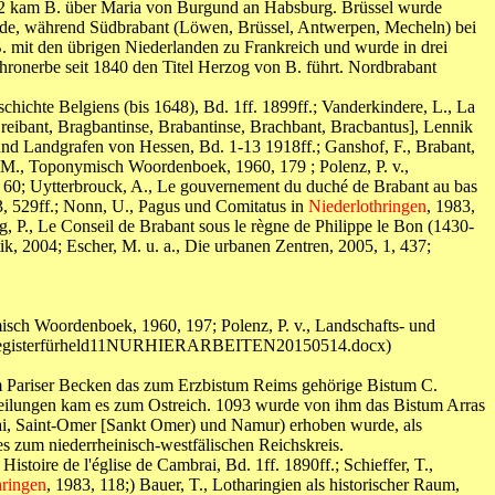
2 kam B. über Maria von Burgund an Habsburg. Brüssel wurde
lande, während Südbrabant (Löwen, Brüssel, Antwerpen, Mecheln) bei
. mit den übrigen Niederlanden zu Frankreich und wurde in drei
hronerbe seit 1840 den Titel Herzog von B. führt. Nordbrabant
chichte Belgiens (bis 1648), Bd. 1ff. 1899ff.; Vanderkindere, L., La
Breibant, Bragbantinse, Brabantinse, Brachbant, Bracbantus], Lennik
d Landgrafen von Hessen, Bd. 1-13 1918ff.; Ganshof, F., Brabant,
, M., Toponymisch Woordenboek, 1960, 179 ; Polenz, P. v.,
72, 60; Uytterbrouck, A., Le gouvernement du duché de Brabant au bas
, 529ff.; Nonn, U., Pagus und Comitatus in
Niederlothringen
, 1983,
 P., Le Conseil de Brabant sous le règne de Philippe le Bon (1430-
tik, 2004; Escher, M. u. a., Die urbanen Zentren, 2005, 1, 437;
isch Woordenboek, 1960, 197; Polenz, P. v., Landschafts- und
mitregisterfürheld11NURHIERARBEITEN20150514.docx)
um Pariser Becken das zum Erzbistum Reims gehörige Bistum C.
 Teilungen kam es zum Ostreich. 1093 wurde von ihm das Bistum Arras
rnai, Saint-Omer [Sankt Omer) und Namur) erhoben wurde, als
s zum niederrheinisch-westfälischen Reichskreis.
stoire de l'église de Cambrai, Bd. 1ff. 1890ff.; Schieffer, T.,
hringen
, 1983, 118;) Bauer, T., Lotharingien als historischer Raum,