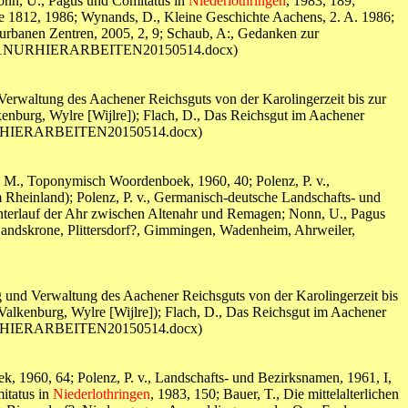
Nonn, U., Pagus und Comitatus in
Niederlothringen
, 1983, 189;
 1812, 1986; Wynands, D., Kleine Geschichte Aachens, 2. A. 1986;
 urbanen Zentren, 2005, 2, 9; Schaub, A:, Gedanken zur
fürheld11NURHIERARBEITEN20150514.docx)
 Verwaltung des Aachener Reichsguts von der Karolingerzeit bis zur
nburg, Wylre [Wijlre]); Flach, D., Das Reichsgut im Aachener
d11NURHIERARBEITEN20150514.docx)
g, M., Toponymisch Woordenboek, 1960, 40; Polenz, P. v.,
m Rheinland); Polenz, P. v., Germanisch-deutsche Landschafts- und
nterlauf der Ahr zwischen Altenahr und Remagen; Nonn, U., Pagus
 Landskrone, Plittersdorf?, Gimmingen, Wadenheim, Ahrweiler,
ng und Verwaltung des Aachener Reichsguts von der Karolingerzeit bis
alkenburg, Wylre [Wijlre]); Flach, D., Das Reichsgut im Aachener
d11NURHIERARBEITEN20150514.docx)
 1960, 64; Polenz, P. v., Landschafts- und Bezirksnamen, 1961, I,
itatus in
Niederlothringen
, 1983, 150; Bauer, T., Die mittelalterlichen