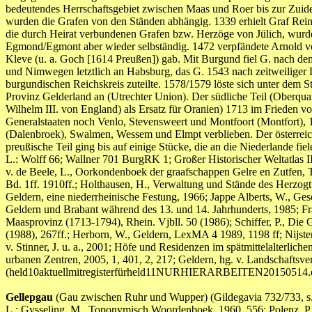
bedeutendes Herrschaftsgebiet zwischen Maas und Roer bis zur Zuid
wurden die Grafen von den Ständen abhängig. 1339 erhielt Graf Reina
die durch Heirat verbundenen Grafen bzw. Herzöge von Jülich, wur
Egmond/Egmont aber wieder selbständig. 1472 verpfändete Arnold v
Kleve (u. a. Goch [1614 Preußen]) gab. Mit Burgund fiel G. nach d
und Nimwegen letztlich an Habsburg, das G. 1543 nach zeitweiliger 
burgundischen Reichskreis zuteilte. 1578/1579 löste sich unter dem 
Provinz Gelderland an (Utrechter Union). Der südliche Teil (Oberqu
Wilhelm III. von England) als Ersatz für Oranien) 1713 im Frieden 
Generalstaaten noch Venlo, Stevensweert und Montfoort (Montfort),
(Dalenbroek), Swalmen, Wessem und Elmpt verblieben. Der österreichi
preußische Teil ging bis auf einige Stücke, die an die Niederlande fi
L.: Wolff 66; Wallner 701 BurgRK 1; Großer Historischer Weltatlas I
v. de Beele, L., Oorkondenboek der graafschappen Gelre en Zutfen, Te
Bd. 1ff. 1910ff.; Holthausen, H., Verwaltung und Stände des Herzog
Geldern, eine niederrheinische Festung, 1966; Jappe Alberts, W., Ges
Geldern und Brabant während des 13. und 14. Jahrhunderts, 1985; Fr
Maasprovinz (1713-1794), Rhein. Vjbll. 50 (1986); Schiffer, P., Die
(1988), 267ff.; Herborn, W., Geldern, LexMA 4 1989, 1198 ff; Nijsten
v. Stinner, J. u. a., 2001; Höfe und Residenzen im spätmittelalterliche
urbanen Zentren, 2005, 1, 401, 2, 217; Geldern, hg. v. Landschaftsve
(held10aktuellmitregisterfürheld11NURHIERARBEITEN20150514.
Gellepgau
(Gau zwischen Ruhr und Wupper) (Gildegavia 732/733, s
L.: Gysseling, M., Toponymisch Woordenboek, 1960, 556; Polenz, P. 