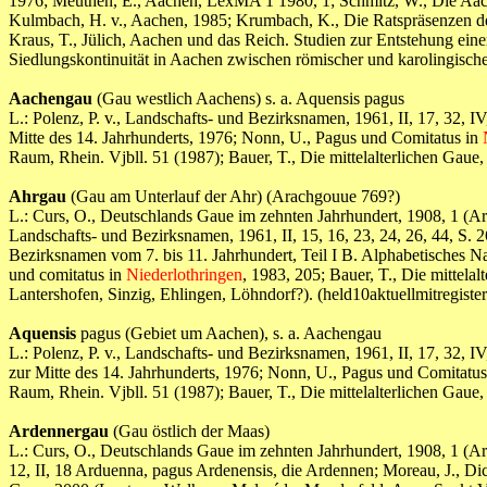
1976; Meuthen, E., Aachen, LexMA 1 1980, 1; Schmitz, W., Die Aach
Kulmbach, H. v., Aachen, 1985; Krumbach, K., Die Ratspräsenzen d
Kraus, T., Jülich, Aachen und das Reich. Studien zur Entstehung ein
Siedlungskontinuität in Aachen zwischen römischer und karolingi
Aachengau
(Gau westlich Aachens) s. a. Aquensis pagus
L.: Polenz, P. v., Landschafts- und Bezirksnamen, 1961, II, 17, 32, 
Mitte des 14. Jahrhunderts, 1976; Nonn, U., Pagus und Comitatus in
Raum, Rhein. Vjbll. 51 (1987); Bauer, T., Die mittelalterlichen
Ahrgau
(Gau am Unterlauf der Ahr) (Arachgouue 769?)
L.: Curs, O., Deutschlands Gaue im zehnten Jahrhundert, 1908, 1 (A
Landschafts- und Bezirksnamen, 1961, II, 15, 16, 23, 24, 26, 44, S. 
Bezirksnamen vom 7. bis 11. Jahrhundert, Teil I B. Alphabetisches
und comitatus in
Niederlothringen
, 1983, 205; Bauer, T., Die mittel
Lantershofen, Sinzig, Ehlingen, Löhndorf?). (held10aktuellmitr
Aquensis
pagus (Gebiet um Aachen), s. a. Aachengau
L.: Polenz, P. v., Landschafts- und Bezirksnamen, 1961, II, 17, 32, 
zur Mitte des 14. Jahrhunderts, 1976; Nonn, U., Pagus und Comitatu
Raum, Rhein. Vjbll. 51 (1987); Bauer, T., Die mittelalterlichen
Ardennergau
(Gau östlich der Maas)
L.: Curs, O., Deutschlands Gaue im zehnten Jahrhundert, 1908, 1 (A
12, II, 18 Arduenna, pagus Ardenensis, die Ardennen; Moreau, J., Di