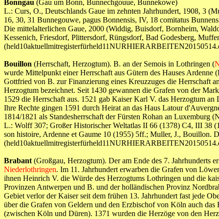
Bonngau
(Gau um Bonn, Bunnechgouue, Bunnekowe)
L.: Curs, O., Deutschlands Gaue im zehnten Jahrhundert, 1908, 3 (M
16, 30, 31 Bunnegouwe, pagus Bonnensis, IV, 18 comitatus Bunnensis
Die mittelalterlichen Gaue, 2000 (Widdig, Buisdorf, Bornheim, Wal
Kessenich, Friesdorf, Plittersdorf, Rüngsdorf, Bad Godesberg, Muf
(held10aktuellmitregisterfürheld11NURHIERARBEITEN20150514.
Bouillon
(Herrschaft, Herzogtum). B. an der Semois in Lothringen (
N
wurde Mittelpunkt einer Herrschaft aus Gütern des Hauses Ardenne (
Gottfried von B. zur Finanzierung eines Kreuzzuges die Herrschaft an
Herzogtum bezeichnet. Seit 1430 gewannen die Grafen von der Mark 
1529 die Herrschaft aus. 1521 gab Kaiser Karl V. das Herzogtum an L
Ihre Rechte gingen 1591 durch Heirat an das Haus Latour d'Auvergne
1814/1821 als Standesherrschaft der Fürsten Rohan an Luxemburg (N
L.: Wolff 307; Großer Historischer Weltatlas II 66 (1378) C4, III 38 
son histoire, Ardenne et Gaume 10 (1955) 5ff.; Muller, J., Bouillon. 
(held10aktuellmitregisterfürheld11NURHIERARBEITEN20150514.
Brabant
(Großgau, Herzogtum). Der am Ende des 7. Jahrhunderts ers
Niederlothringen
. Im 11. Jahrhundert erwarben die Grafen von Löwen
ihnen Heinrich V. die Würde des Herzogtums Lothringen und die kais
Provinzen Antwerpen und B. und der holländischen Provinz Nordbraba
Gebiet verlor der Kaiser seit dem frühen 13. Jahrhundert fast jede
über die Grafen von Geldern und den Erzbischof von Köln auch das
(zwischen Köln und Düren). 1371 wurden die Herzöge von den Herzö