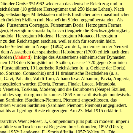
tto der Große 951/962 wieder an das deutsche Reich zog und in
e Reichslehen (10 größere Herzogtümer und 250 kleine Lehen). Nach
selbständiger Mittelstaaten mit teils fürstlicher oder quasifürstlicher
ich (beider) Sizilien (mit Neapel) im Süden gegenüberstanden. Als
hio, Fürstentum Correggio, Fürstentum Doria, Herzogtum Ferrara,
n), Herzogtum Guastalla, Lucca (leugnete die Reichszugehörigkeit,
randola, Herzogtum Modena, Herzogtum Monaco, Herzogtum
 den Reichstagen erschien, weil er sich für souverän hielt),
che Seitenlinie in Neapel (1494) wurde I., in dem es in der Neuzeit
 dem Aussterben der spanischen Habsburger (1700) erhielt nach dem
Norden (
Mailand
). Infolge des Aussterbens einheimischer Dynastien
 1713 den Königstitel mit Sizilien, das sie 1720 gegen Sardinien
Fürstentümer), 19 ligurische Reichslehen (u. a. Gebiete der Doria),
no, Soramo, Comacchio) und 11 tirnisanische Reichslehen (u. a.
, Gavi, Palladio, Val di Taro, Albano bzw. Albanum, Pavia, Angleria,
eingegliedert wurden (Doria, Ferrara, Finale, Lucca, Mirandola,
o-Venetien, Toskana, Modena) und die Bourbonen (Neapel-Sizilien,
nd des sog. risorgimento kam es 1859 zum sardinisch-piemontesisch-
 Sardinien (Sardinien-Piemont, Piemont) angeschlossen, das
brien wurden Sardinien (Sardinien-Piemont, Piemont) angegliedert.
t bis auf geringe Reste eingezogen. Am 23. Mai 1915 erklärte I.
aatsarchivs Wien; Moser, J., Compendium juris publici moderni imperii
hilde von Tuscien nebst Regesten ihrer Urkunden, 1892 (Diss.);
taliana, 1952; Landogna, F., Storia d‘Italia, 1957; Waley, D., Die