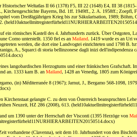
storischer Weltatlas II 66 (1378) F5, III 22 (1648) E4, III 38 (1815-1
, Kirchengeschichte Bayerns, Bd. 1ff. 1949ff., 2. A. 1958ff.; Zoepfl, 
pitel vom Dreißigjährigen Krieg bis zur Säkularisation, 1989; Böhm, 
 1, 2, 22. (held10aktuellmitregisterfürheld11NURHIERARBEITEN20150514
 auf ein römisches Kastell des 4. Jahrhunderts zurück. Über Ostgoten, 
e Como unterstellt. 1350 fiel es an
Mailand
. 1419 wurde es an Uri 
treten werden, die dort eine Landvogtei einrichteten und 1798 B. bzw
zanigo, A., Squarci di storia bellinzonese dagli inizi dell'indipenden
0514.docx)
ines langobardischen Herzogtums und einer fränkischen Grafschaft. Im 
bund an. 1333 kam B. an
Mailand
, 1428 an Venedig, 1805 zum Königrei
ergamo, (in) Méditerranée 8 (1967); Jarnut, J., Bergamo 568-1098, 197
docx)
den Kirchenstaat gelangte C. zu dem von Österreich beanspruchten Le
n der frühen Neuzeit, HZ 286 (2008), 613. (held10aktuellmitregiste
tand um 1390 unter der Herrschaft der Visconti (1395 Herzöge von
Mai
tuellmitregisterfürheld11NURHIERARBEITEN20150514.docx)
Zeit vorhandene (Clavenna), seit dem 10. Jahrhundert von den Bischö