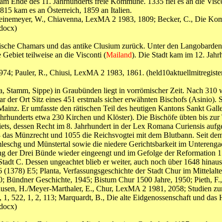
am Ende des 11. Jahrhunderts freie Kommune. 1335 fiel es an die Vis
1815 kam es an Österreich, 1859 an Italien.
4; Heinemeyer, W., Chiavenna, LexMA 2 1983, 1809; Becker, C., Die 
docx)
skische Chamars und das antike Clusium zurück. Unter den Langobarden
 Gebiet teilweise an die Visconti (
Mailand
). Die Stadt kam im 12. Jah
usi, 1974; Pauler, R., Chiusi, LexMA 2 1983, 1861. (held10aktuellm
ja, Stamm, Sippe) in Graubünden liegt in vorrömischer Zeit. Nach 310 
r der Ort Sitz eines 451 erstmals sicher erwähnten Bischofs (Asinio). S
Mainz. Er umfasste den rätischen Teil des heutigen Kantons Sankt Galle
ahrhunderts etwa 230 Kirchen und Klöster). Die Bischöfe übten bis zu
ets, dessen Recht im 8. Jahrhundert in der Lex Romana Curiensis aufg
58 das Münzrecht und 1055 die Reichsvogtei mit dem Blutbann. Seit dem
mleschg und Münstertal sowie die niedere Gerichtsbarkeit im Unterenga
klung der Drei Bünde wieder eingeengt und im Gefolge der Reformati
Stadt C. Dessen ungeachtet blieb er weiter, auch noch über 1648 hinaus,
6 (1378) E5; Planta, Verfassungsgeschichte der Stadt Chur im Mittelalte
0; Bündner Geschichte, 1945; Bistum Chur 1500 Jahre, 1950; Pieth, F., 
ausen, H./Meyer-Marthaler, E., Chur, LexMA 2 1981, 2058; Studien zur
3, 1, 522, 1, 2, 113; Marquardt, B., Die alte Eidgenossenschaft und das
docx)