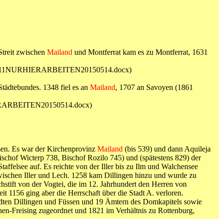
Streit zwischen
Mailand
und Montferrat kam es zu Montferrat, 1631
terfürheld11NURHIERARBEITEN20150514.docx)
Städtebundes. 1348 fiel es an
Mailand
, 1707 an Savoyen (1861
URHIERARBEITEN20150514.docx)
mmen. Es war der Kirchenprovinz
Mailand
(bis 539) und dann Aquileja
schof Wicterp 738, Bischof Rozilo 745) und (spätestens 829) der
ffelsee auf. Es reichte von der Iller bis zu Ilm und Walchensee
zwischen Iller und Lech. 1258 kam Dillingen hinzu und wurde zu
hstift von der Vogtei, die im 12. Jahrhundert den Herren von
1156 ging aber die Herrschaft über die Stadt A. verloren.
dten Dillingen und Füssen und 19 Ämtern des Domkapitels sowie
en-Freising zugeordnet und 1821 im Verhältnis zu Rottenburg,