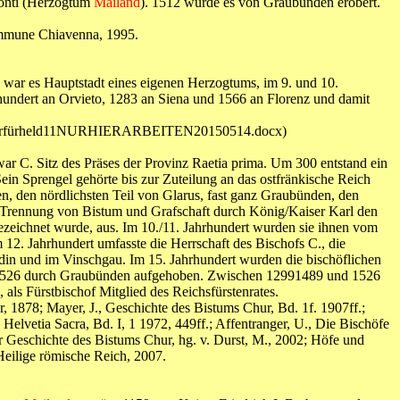
conti (Herzogtum
Mailand
). 1512 wurde es von Graubünden erobert.
Kommune Chiavenna, 1995.
 war es Hauptstadt eines eigenen Herzogtums, im 9. und 10.
rhundert an Orvieto, 1283 an Siena und 1566 an Florenz und damit
itregisterfürheld11NURHIERARBEITEN20150514.docx)
war C. Sitz des Präses der Provinz Raetia prima. Um 300 entstand ein
ein Sprengel gehörte bis zur Zuteilung an das ostfränkische Reich
n, den nördlichsten Teil von Glarus, fast ganz Graubünden, den
r Trennung von Bistum und Grafschaft durch König/Kaiser Karl den
ezeichnet wurde, aus. Im 10./11. Jahrhundert wurden sie ihnen vom
 12. Jahrhundert umfasste die Herrschaft des Bischofs C., die
din und im Vinschgau. Im 15. Jahrhundert wurden die bischöflichen
on 1526 durch Graubünden aufgehoben. Zwischen 12991489 und 1526
 als Fürstbischof Mitglied des Reichsfürstenrates.
r, 1878; Mayer, J., Geschichte des Bistums Chur, Bd. 1f. 1907ff.;
Helvetia Sacra, Bd. I, 1 1972, 449ff.; Affentranger, U., Die Bischöfe
 Geschichte des Bistums Chur, hg. v. Durst, M., 2002; Höfe und
 Heilige römische Reich, 2007.