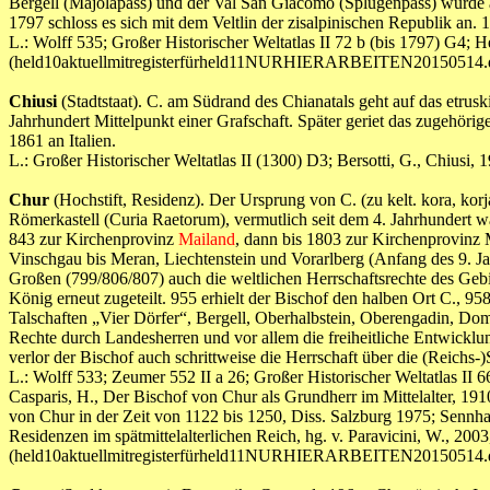
Bergell (Majolapass) und der Val San Giacomo (Splügenpass) wurde 
1797 schloss es sich mit dem Veltlin der zisalpinischen Republik an. 
L.: Wolff 535; Großer Historischer Weltatlas II 72 b (bis 1797) G
(held10aktuellmitregisterfürheld11NURHIERARBEITEN20150514.
Chiusi
(Stadtstaat). C. am Südrand des Chianatals geht auf das etru
Jahrhundert Mittelpunkt einer Grafschaft. Später geriet das zugehörige
1861 an Italien.
L.: Großer Historischer Weltatlas II (1300) D3; Bersotti, G., Chi
Chur
(Hochstift, Residenz). Der Ursprung von C. (zu kelt. kora, kor
Römerkastell (Curia Raetorum), vermutlich seit dem 4. Jahrhundert wa
843 zur Kirchenprovinz
Mailand
, dann bis 1803 zur Kirchenprovinz 
Vinschgau bis Meran, Liechtenstein und Vorarlberg (Anfang des 9. J
Großen (799/806/807) auch die weltlichen Herrschaftsrechte des Gebi
König erneut zugeteilt. 955 erhielt der Bischof den halben Ort C., 9
Talschaften „Vier Dörfer“, Bergell, Oberhalbstein, Oberengadin, Do
Rechte durch Landesherren und vor allem die freiheitliche Entwic
verlor der Bischof auch schrittweise die Herrschaft über die (Reichs-)
L.: Wolff 533; Zeumer 552 II a 26; Großer Historischer Weltatlas II 6
Casparis, H., Der Bischof von Chur als Grundherr im Mittelalter, 191
von Chur in der Zeit von 1122 bis 1250, Diss. Salzburg 1975; Sennh
Residenzen im spätmittelalterlichen Reich, hg. v. Paravicini, W., 200
(held10aktuellmitregisterfürheld11NURHIERARBEITEN20150514.