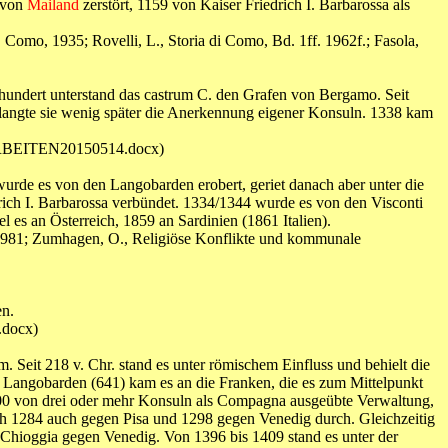
s von
Mailand
zerstört, 1159 von Kaiser Friedrich I. Barbarossa als
., Como, 1935; Rovelli, L., Storia di Como, Bd. 1ff. 1962f.; Fasola,
rhundert unterstand das castrum C. den Grafen von Bergamo. Seit
langte sie wenig später die Anerkennung eigener Konsuln. 1338 kam
ERARBEITEN20150514.docx)
rde es von den Langobarden erobert, geriet danach aber unter die
rich I. Barbarossa verbündet. 1334/1344 wurde es von den Visconti
l es an Österreich, 1859 an Sardinien (1861 Italien).
a, 1981; Zumhagen, O., Religiöse Konflikte und kommunale
en.
.docx)
 Seit 218 v. Chr. stand es unter römischem Einfluss und behielt die
 Langobarden (641) kam es an die Franken, die es zum Mittelpunkt
wa 1100 von drei oder mehr Konsuln als Compagna ausgeübte Verwaltung,
ich 1284 auch gegen Pisa und 1298 gegen Venedig durch. Gleichzeitig
i Chioggia gegen Venedig. Von 1396 bis 1409 stand es unter der