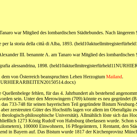
Tanaro war Mitglied des lombardischen Städtebundes. Nach längerem 
Note per la storia della città di Alba, 1893. (held10aktuellmitregis
Alexander III. benannte A. am Tanaro war Mitglied des lombardischen 
toriografia alessandrina, 1898. (held10aktuellmitregisterfürheld11N
 zu dem von Österreich beanspruchten Lehen Herzogtum
Mailand
.
rheld11NURHIERARBEITEN20150514.docx)
e Quellenbelege fehlen, für das 4. Jahrhundert als bestehend angeno
worden sein. Unter den Merowingern (709) könnte es neu gegründet (Bi
as 733-748 für seinen bayerischen Teil gegründete Bistum Neuburg-Sta
aber zerstreuten Güter des Hochstifts lagen vor allem im Oberallgäu 
 theologisch-philosophische Universität). Allmählich löste sich das Hoc
eßlich 1273 König Rudolf von Habsburg überlassen wurde. Schon seit 
kilometern), 100000 Einwohnern, 16 Pflegeämtern, 1 Rentamt, den Stä
egend in Bayern auf. Das Bistum wurde 1817 der Kirchenprovinz Münch