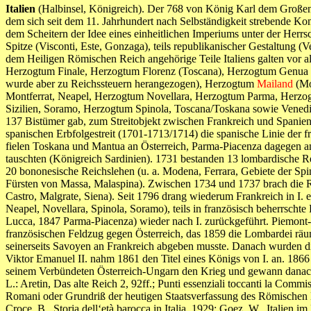
Italien
(Halbinsel, Königreich). Der 768 von König Karl dem Großen
dem sich seit dem 11. Jahrhundert nach Selbständigkeit strebende Ko
dem Scheitern der Idee eines einheitlichen Imperiums unter der Herrscha
Spitze (Visconti, Este, Gonzaga), teils republikanischer Gestaltung 
dem Heiligen Römischen Reich angehörige Teile Italiens galten vor 
Herzogtum Finale, Herzogtum Florenz (Toscana), Herzogtum Genua (l
wurde aber zu Reichssteuern herangezogen), Herzogtum
Mailand
(Mo
Montferrat, Neapel, Herzogtum Novellara, Herzogtum Parma, Herzogtu
Sizilien, Soramo, Herzogtum Spinola, Toscana/Toskana sowie Venedig.
137 Bistümer gab, zum Streitobjekt zwischen Frankreich und Spanie
spanischen Erbfolgestreit (1701-1713/1714) die spanische Linie der 
fielen Toskana und Mantua an Österreich, Parma-Piacenza dagegen a
tauschten (Königreich Sardinien). 1731 bestanden 13 lombardische Re
20 bononesische Reichslehen (u. a. Modena, Ferrara, Gebiete der Spi
Fürsten von Massa, Malaspina). Zwischen 1734 und 1737 brach die Rei
Castro, Malgrate, Siena). Seit 1796 drang wiederum Frankreich in I. e
Neapel, Novellara, Spinola, Soramo), teils in französisch beherrs
Lucca, 1847 Parma-Piacenza) wieder nach I. zurückgeführt. Piemont
französischen Feldzug gegen Österreich, das 1859 die Lombardei r
seinerseits Savoyen an Frankreich abgeben musste. Danach wurden d
Viktor Emanuel II. nahm 1861 den Titel eines Königs von I. an. 1866
seinem Verbündeten Österreich-Ungarn den Krieg und gewann danach 
L.: Aretin, Das alte Reich 2, 92ff.; Punti essenziali toccanti la Com
Romani oder Grundriß der heutigen Staatsverfassung des Römischen 
Croce, B., Storia dell‘età barocca in Italia, 1929; Goez, W., Italien im 