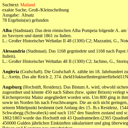
Suchtext:
Mailand
exakte Suche, Groß-/Kleinscheibung
Ausgabe: Absatz
78 Ergebnis(se) gefunden
Alba
(Stadtstaat). Das dem römischen Alba Pompeia folgende A. am 
zu Savoyen und damit 1861 zu Italien.
L.: Großer Historischer Weltatlas II 48 (1300) C2; Mazzatini, G., 
Alessandria
(Stadtstaat). Das 1168 gegründete und 1168 nach Papst 
Italien).
L.: Großer Historischer Weltatlas 48 II (1300) C2; Jachino, G., S
Angleria
(Grafschaft). Die Grafschaft A. zählte im 18. Jahrhundert
L.: Aretin, Das alte Reich 2, 374. (held10aktuellmitregisterfü
Augsburg
(Hochstift, Residenz). Das Bistum A. wird, obwohl sicher
zugeordnet und könnte 450 nach Säben (bzw. später Brixen) verlegt 
Kirchenprovinz Mainz angegliedert worden sein. Um 800 ging in ihm d
sowie im Norden bis nach Feuchtwangen. Die an sich nicht geringen, 
seinem Mittelpunkt bestimmt (seit Anfang des 15. Jh.s Residenz, 1544
Schwabegg (Schwabeck) und nach 1167 den Staufern zustand und schli
1802/1803 wurde das Hochstift mit 43 Quadratmeilen (2365 Quadrat
450000 Gulden jährlichen Einkünften säkularisiert und ging überwi