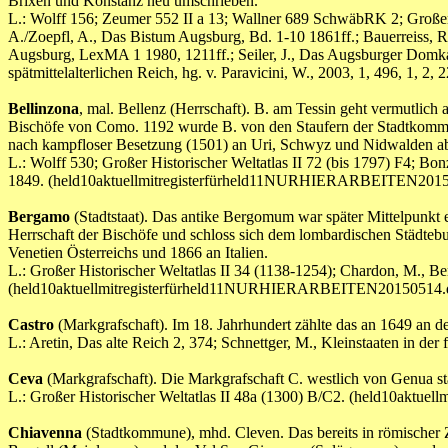
Brixen und Konstanz neu umschrieben.
L.: Wolff 156; Zeumer 552 II a 13; Wallner 689 SchwäbRK 2; Großer Hi
A./Zoepfl, A., Das Bistum Augsburg, Bd. 1-10 1861ff.; Bauerreiss, R.
Augsburg, LexMA 1 1980, 1211ff.; Seiler, J., Das Augsburger Domka
spätmittelalterlichen Reich, hg. v. Paravicini, W., 2003, 1, 496,
Bellinzona
, mal. Bellenz (Herrschaft). B. am Tessin geht vermutlich
Bischöfe von Como. 1192 wurde B. von den Staufern der Stadtkommun
nach kampfloser Besetzung (1501) an Uri, Schwyz und Nidwalden abge
L.: Wolff 530; Großer Historischer Weltatlas II 72 (bis 1797) F4; Bon
1849. (held10aktuellmitregisterfürheld11NURHIERARBEITEN2015
Bergamo
(Stadtstaat). Das antike Bergomum war später Mittelpunkt e
Herrschaft der Bischöfe und schloss sich dem lombardischen Städte
Venetien Österreichs und 1866 an Italien.
L.: Großer Historischer Weltatlas II 34 (1138-1254); Chardon, M., B
(held10aktuellmitregisterfürheld11NURHIERARBEITEN20150514.
Castro
(Markgrafschaft). Im 18. Jahrhundert zählte das an 1649 an 
L.: Aretin, Das alte Reich 2, 374; Schnettger, M., Kleinstaaten i
Ceva
(Markgrafschaft). Die Markgrafschaft C. westlich von Genua s
L.: Großer Historischer Weltatlas II 48a (1300) B/C2. (held10ak
Chiavenna
(Stadtkommune), mhd. Cleven. Das bereits in römischer 