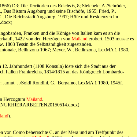
866) D3; Die Territorien des Reichs 6, 8; Steichele, A./Schröder,
F., Das Bistum Augsburg und seine Bischöfe, 1955; Fried, P.,
C., Die Reichsstadt Augsburg, 1997; Höfe und Residenzen im
.docx)
Langobarden, Franken und die Könige von Italien kam es an die
verkauft, 1422 von den Herzögen von
Mailand
erobert. 1503 musste es
. 1803 Tessin die Selbständigkeit zugestanden.
za cantonale, Bellinzona 1967; Meyer, W., Bellinzona, LexMA 1 1980,
12. Jahrhundert (1108 Konsuln) löste sich die Stadt aus der
ch Italien Frankreichs, 1814/1815 an das Königreich Lombardo-
9; Jarnut, J./Soldi Rondini, G., Bergamo, LexMA 1 1980, 1945f.
hen Herzogtum
Mailand
.
rfürheld11NURHIERARBEITEN20150514.docx)
land
).
fen von Como beherrschte C. an der Mera und am Treffpunkt des