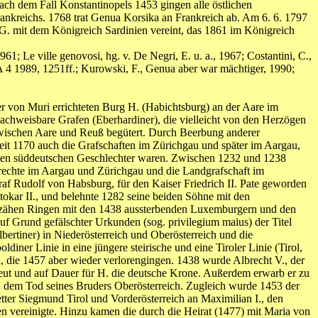
ach dem Fall Konstantinopels 1453 gingen alle östlichen
rankreichs. 1768 trat Genua Korsika an Frankreich ab. Am 6. 6. 1797
G. mit dem Königreich Sardinien vereint, das 1861 im Königreich
61; Le ville genovosi, hg. v. De Negri, E. u. a., 1967; Costantini, C.,
MA 4 1989, 1251ff.; Kurowski, F., Genua aber war mächtiger, 1990;
 von Muri errichteten Burg H. (Habichtsburg) an der Aare im
achweisbare Grafen (Eberhardiner), die vielleicht von den Herzögen
zwischen Aare und Reuß begütert. Durch Beerbung anderer
 seit 1170 auch die Grafschaften im Zürichgau und später im Aargau,
ndsten süddeutschen Geschlechter waren. Zwischen 1232 und 1238
nrechte im Aargau und Zürichgau und die Landgrafschaft im
Graf Rudolf von Habsburg, für den Kaiser Friedrich II. Pate geworden
kar II., und belehnte 1282 seine beiden Söhne mit den
 zähen Ringen mit den 1438 aussterbenden Luxemburgern und den
f Grund gefälschter Urkunden (sog. privilegium maius) der Titel
bertiner) in Niederösterreich und Oberösterreich und die
ldiner Linie in eine jüngere steirische und eine Tiroler Linie (Tirol,
 die 1457 aber wieder verlorengingen. 1438 wurde Albrecht V., der
neut und auf Dauer für H. die deutsche Krone. Außerdem erwarb er zu
 dem Tod seines Bruders Oberösterreich. Zugleich wurde 1453 der
etter Siegmund Tirol und Vorderösterreich an Maximilian I., den
nien vereinigte. Hinzu kamen die durch die Heirat (1477) mit Maria von