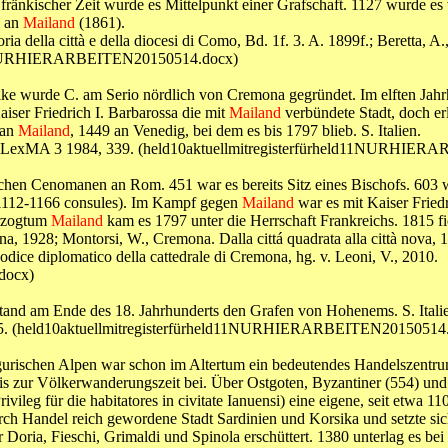
fränkischer Zeit wurde es Mittelpunkt einer Grafschaft. 1127 wurde e
s an
Mailand
(1861).
ia della città e della diocesi di Como, Bd. 1f. 3. A. 1899f.; Beretta, A
ld11NURHIERARBEITEN20150514.docx)
tike wurde C. am Serio nördlich von Cremona gegründet. Im elften Jah
iser Friedrich I. Barbarossa die mit
Mailand
verbündete Stadt, doch er
 an
Mailand
, 1449 an Venedig, bei dem es bis 1797 blieb. S. Italien.
Crema, LexMA 3 1984, 339. (held10aktuellmitregisterfürheld11NURHI
hen Cenomanen an Rom. 451 war es bereits Sitz eines Bischofs. 603 wu
(1112-1166 consules). Im Kampf gegen
Mailand
war es mit Kaiser Fried
erzogtum
Mailand
kam es 1797 unter die Herrschaft Frankreichs. 1815 fie
mona, 1928; Montorsi, W., Cremona. Dalla cittá quadrata alla città nov
dice diplomatico della cattedrale di Cremona, hg. v. Leoni, V., 2010.
docx)
tand am Ende des 18. Jahrhunderts den Grafen von Hohenems. S. Itali
 1975. (held10aktuellmitregisterfürheld11NURHIERARBEITEN20150514
gurischen Alpen war schon im Altertum ein bedeutendes Handelszentrum.
s zur Völkerwanderungszeit bei. Über Ostgoten, Byzantiner (554) und
rivileg für die habitatores in civitate Ianuensi) eine eigene, seit et
urch Handel reich gewordene Stadt Sardinien und Korsika und setzte s
Doria, Fieschi, Grimaldi und Spinola erschüttert. 1380 unterlag es be