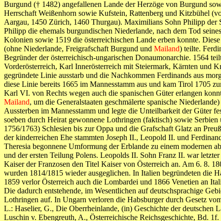
Burgund († 1482) angefallenen Lande der Herzöge von Burgund sowi
Herrschaft Weißenhorn sowie Kufstein, Rattenberg und Kitzbühel (vo
Aargau, 1450 Zürich, 1460 Thurgau). Maximilians Sohn Philipp der S
Philipp die ehemals burgundischen Niederlande, nach dem Tod seine
Kolonien sowie 1519 die österreichischen Lande erben konnte. Diese 
(ohne Niederlande, Freigrafschaft Burgund und
Mailand
) teilte. Fe
Begründer der österreichisch-ungarischen Donaumonarchie. 1564 teilt
Vorderösterreich, Karl Innerösterreich mit Steiermark, Kärnten und K
gegründete Linie ausstarb und die Nachkommen Ferdinands aus morg
diese Linie bereits 1665 im Mannesstamm aus und kam Tirol 1705 zur
Karl VI. von Rechts wegen auch die spanischen Güter erlangen konnt
Mailand
, um die Generalstaaten geschmälerte spanische Niederlande
Aussterben im Mannesstamm und legte die Unteilbarkeit der Güter fes
soeben durch Heirat gewonnene Lothringen (faktisch) sowie Serbien 
1756/1763) Schlesien bis zur Oppa und die Grafschaft Glatz an Preu
der kinderreichen Ehe stammten Joseph II., Leopold II. und Ferdinan
Theresia begonnene Umformung der Erblande zu einem modernen absol
und der ersten Teilung Polens. Leopolds II. Sohn Franz II. war letz
Kaiser der Franzosen den Titel Kaiser von Österreich an. Am 6. 8. 1
wurden 1814/1815 wieder ausgeglichen. In Italien begründeten die H
1859 verlor Österreich auch die Lombardei und 1866 Venetien an Itali
Die dadurch entstehende, im Wesentlichen auf deutschsprachige Gebi
Lothringen auf. In Ungarn verloren die Habsburger durch Gesetz vom
L.: Haselier, G., Die Oberrheinlande, (in) Geschichte der deutschen 
Luschin v. Ebengreuth, A., Österreichische Reichsgeschichte, Bd. 1f. 1