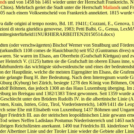
and
s und von 1458 bis 1461 wieder unter der Herrschaft Frankreichs. N
Chios). Mehrfach geriet die Stadt unter die Herrschaft
Mailand
s und F
805 nach einem Volksentscheid von Frankreich annektiert. 1815 wurde 
 dalle origini al tempo nostro, Bd. 1ff. 1941f.; Cozzani, E., Genova, 19
zioni di storia giuridica genovese, 1983; Petti Balbi, G., Genua, Lex
ktuellmitregisterfürheld11NURHIERARBEITEN20150514.docx)
en (oder verschwägerten) Bischof Werner von Straßburg und Förderer
(urkundlich 1108 comes de Hauichburch) seit 952 (Guntramus dives) n
waren. Sie waren im Elsass, am Oberrhein (Grafschaft Klettgau) und 
er Heinrich V. (1125) hatten sie die Grafschaft im oberen Elsass inne,
13. Jahrhunderts das wichtigste südwestdeutsche und eines der bedeute
n der Hauptlinie, welche die meisten Eigengüter im Elsass, die Grafe
ere Linie gelangte Burg H. ihre Bedeutung. Nach dem Interregnum wurde 
iburg (Kyburg) bei Zürich, besiegte 1278 den König von Böhmen, Otto
udolf Böhmen, das jedoch 1308 an das Haus Luxemburg überging. Im
iburg im Breisgau und 1382/1383 Triest gewonnen. Seit 1359 wurde au
Geschlecht unter den Brüdern Rudolfs IV. in die albertinische Linie (Al
ten, Krain, Istrien, Görz, Tirol, Vorderösterreich), 1409/1411 die Leopo
 durch seine Ehe mit Elisabeth von Luxemburg 1437 Böhmen und Ungarn,
er Friedrich III. aus der steirischen leopoldinischen Linie gewann er
Tod seines Neffen Ladislaus Postumus Niederösterreich und 1463 nach
brigen Reichsfürsten anerkannt. 1490 trat Friedrichs III. kinderloser V
 der Albertiner Linie und der Tiroler Linie wieder die Gebiete aller Li