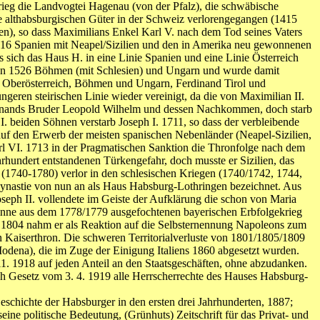
eg die Landvogtei Hagenau (von der Pfalz), die schwäbische
ie althabsburgischen Güter in der Schweiz verlorengegangen (1415
n), so dass Maximilians Enkel Karl V. nach dem Tod seines Vaters
1516 Spanien mit Neapel/Sizilien und den in Amerika neu gewonnenen
 sich das Haus H. in eine Linie Spanien und eine Linie Österreich
hmen 1526 Böhmen (mit Schlesien) und Ungarn und wurde damit
nd Oberösterreich, Böhmen und Ungarn, Ferdinand Tirol und
geren steirischen Linie wieder vereinigt, da die von Maximilian II.
dinands Bruder Leopold Wilhelm und dessen Nachkommen, doch starb
 beiden Söhnen verstarb Joseph I. 1711, so dass der verbleibende
uf den Erwerb der meisten spanischen Nebenländer (Neapel-Sizilien,
rl VI. 1713 in der Pragmatischen Sanktion die Thronfolge nach dem
rhundert entstandenen Türkengefahr, doch musste er Sizilien, das
(1740-1780) verlor in den schlesischen Kriegen (1740/1742, 1744,
Dynastie von nun an als Haus Habsburg-Lothringen bezeichnet. Aus
seph II. vollendete im Geiste der Aufklärung die schon von Maria
inne aus dem 1778/1779 ausgefochtenen bayerischen Erbfolgekrieg
8. 1804 nahm er als Reaktion auf die Selbsternennung Napoleons zum
n Kaiserthron. Die schweren Territorialverluste von 1801/1805/1809
odena), die im Zuge der Einigung Italiens 1860 abgesetzt wurden.
 11. 1918 auf jeden Anteil an den Staatsgeschäften, ohne abzudanken.
ch Gesetz vom 3. 4. 1919 alle Herrscherrechte des Hauses Habsburg-
eschichte der Habsburger in den ersten drei Jahrhunderten, 1887;
seine politische Bedeutung, (Grünhuts) Zeitschrift für das Privat- und