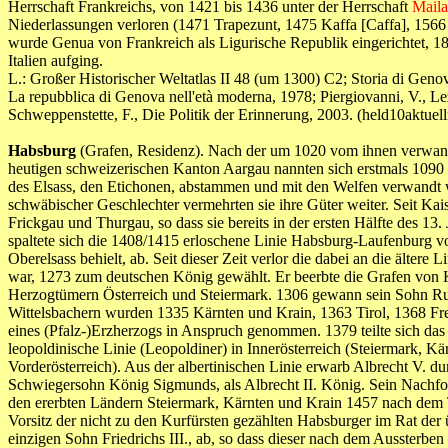
Herrschaft Frankreichs, von 1421 bis 1436 unter der Herrschaft
Mail
Niederlassungen verloren (1471 Trapezunt, 1475 Kaffa [Caffa], 1566 
wurde Genua von Frankreich als Ligurische Republik eingerichtet, 1
Italien aufging.
L.: Großer Historischer Weltatlas II 48 (um 1300) C2; Storia di Genova
La repubblica di Genova nell'età moderna, 1978; Piergiovanni, V., Le
Schweppenstette, F., Die Politik der Erinnerung, 2003. (held10a
Habsburg
(Grafen, Residenz). Nach der um 1020 vom ihnen verwandt
heutigen schweizerischen Kanton Aargau nannten sich erstmals 1090 
des Elsass, den Etichonen, abstammen und mit den Welfen verwandt 
schwäbischer Geschlechter vermehrten sie ihre Güter weiter. Seit Kais
Frickgau und Thurgau, so dass sie bereits in der ersten Hälfte des 
spaltete sich die 1408/1415 erloschene Linie Habsburg-Laufenburg vo
Oberelsass behielt, ab. Seit dieser Zeit verlor die dabei an die ält
war, 1273 zum deutschen König gewählt. Er beerbte die Grafen von K
Herzogtümern Österreich und Steiermark. 1306 gewann sein Sohn R
Wittelsbachern wurden 1335 Kärnten und Krain, 1363 Tirol, 1368 Fre
eines (Pfalz-)Erzherzogs in Anspruch genommen. 1379 teilte sich das 
leopoldinische Linie (Leopoldiner) in Innerösterreich (Steiermark, Kärn
Vorderösterreich). Aus der albertinischen Linie erwarb Albrecht V.
Schwiegersohn König Sigmunds, als Albrecht II. König. Sein Nachfolg
den ererbten Ländern Steiermark, Kärnten und Krain 1457 nach dem 
Vorsitz der nicht zu den Kurfürsten gezählten Habsburger im Rat der ü
einzigen Sohn Friedrichs III., ab, so dass dieser nach dem Aussterben