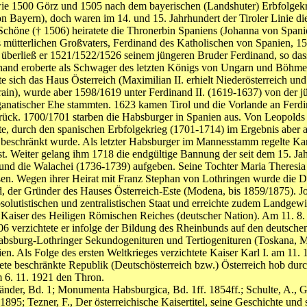
e 1500 Görz und 1505 nach dem bayerischen (Landshuter) Erbfolgekri
n Bayern), doch waren im 14. und 15. Jahrhundert der Tiroler Linie d
chöne († 1506) heiratete die Thronerbin Spaniens (Johanna von Spanie
s mütterlichen Großvaters, Ferdinand des Katholischen von Spanien, 
überließ er 1521/1522/1526 seinem jüngeren Bruder Ferdinand, so dass
rdinand eroberte als Schwager des letzten Königs von Ungarn und Bö
e sich das Haus Österreich (Maximilian II. erhielt Niederösterreich u
rain), wurde aber 1598/1619 unter Ferdinand II. (1619-1637) von der jün
anatischer Ehe stammten. 1623 kamen Tirol und die Vorlande an Fer
ück. 1700/1701 starben die Habsburger in Spanien aus. Von Leopolds I.
e, durch den spanischen Erbfolgekrieg (1701-1714) im Ergebnis aber a
) beschränkt wurde. Als letzter Habsburger im Mannesstamm regelte Ka
t. Weiter gelang ihm 1718 die endgültige Bannung der seit dem 15. Jah
und die Walachei (1736-1739) aufgeben. Seine Tochter Maria Theresia 
ßen. Wegen ihrer Heirat mit Franz Stephan von Lothringen wurde die 
d, der Gründer des Hauses Österreich-Este (Modena, bis 1859/1875). Jo
utistischen und zentralistischen Staat und erreichte zudem Landgew
ter Kaiser des Heiligen Römischen Reiches (deutscher Nation). Am 11. 
806 verzichtete er infolge der Bildung des Rheinbunds auf den deutsche
absburg-Lothringer Sekundogenituren und Tertiogenituren (Toskana, M
en. Als Folge des ersten Weltkrieges verzichtete Kaiser Karl I. am 11.
ete beschränkte Republik (Deutschösterreich bzw.) Österreich hob dur
 6. 11. 1921 den Thron.
Länder, Bd. 1; Monumenta Habsburgica, Bd. 1ff. 1854ff.; Schulte, A., G
895; Tezner, F., Der österreichische Kaisertitel, seine Geschichte und 