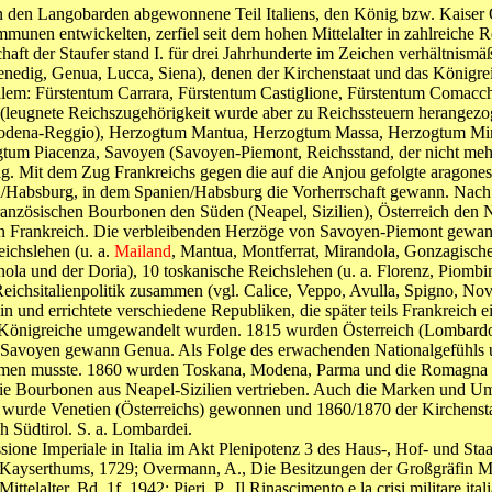
 den Langobarden abgewonnene Teil Italiens, den König bzw. Kaiser O
mmunen entwickelten, zerfiel seit dem hohen Mittelalter in zahlreich
ft der Staufer stand I. für drei Jahrhunderte im Zeichen verhältnismäßig 
(Venedig, Genua, Lucca, Siena), denen der Kirchenstaat und das Königre
allem: Fürstentum Carrara, Fürstentum Castiglione, Fürstentum Comacc
eugnete Reichszugehörigkeit wurde aber zu Reichssteuern herangezoge
dena-Reggio), Herzogtum Mantua, Herzogtum Massa, Herzogtum Mi
m Piacenza, Savoyen (Savoyen-Piemont, Reichsstand, der nicht mehr zu
 Mit dem Zug Frankreichs gegen die auf die Anjou gefolgte aragonesis
n/Habsburg, in dem Spanien/Habsburg die Vorherrschaft gewann. Nach
französischen Bourbonen den Süden (Neapel, Sizilien), Österreich den 
n Frankreich. Die verbleibenden Herzöge von Savoyen-Piemont gewannen
ichslehen (u. a.
Mailand
, Mantua, Montferrat, Mirandola, Gonzagische 
nola und der Doria), 10 toskanische Reichslehen (u. a. Florenz, Piombi
chsitalienpolitik zusammen (vgl. Calice, Veppo, Avulla, Spigno, Novi
in und errichtete verschiedene Republiken, die später teils Frankreich 
chte Königreiche umgewandelt wurden. 1815 wurden Österreich (Lombard
-Savoyen gewann Genua. Als Folge des erwachenden Nationalgefühls u
äumen musste. 1860 wurden Toskana, Modena, Parma und die Romagna an
ie Bourbonen aus Neapel-Sizilien vertrieben. Auch die Marken und Um
 wurde Venetien (Österreichs) gewonnen und 1860/1870 der Kirchenstaa
Südtirol. S. a. Lombardei.
missione Imperiale in Italia im Akt Plenipotenz 3 des Haus-, Hof- und St
Kayserthums, 1729; Overmann, A., Die Besitzungen der Großgräfin Mat
Mittelalter, Bd. 1f. 1942; Pieri, P., Il Rinascimento e la crisi militare i