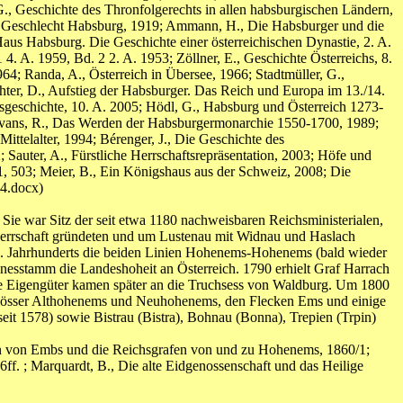
., Geschichte des Thronfolgerechts in allen habsburgischen Ländern,
Das Geschlecht Habsburg, 1919; Ammann, H., Die Habsburger und die
us Habsburg. Die Geschichte einer österreichischen Dynastie, 2. A.
4. A. 1959, Bd. 2 2. A. 1953; Zöllner, E., Geschichte Österreichs, 8.
4; Randa, A., Österreich in Übersee, 1966; Stadtmüller, G.,
hter, D., Aufstieg der Habsburger. Das Reich und Europa im 13./14.
geschichte, 10. A. 2005; Hödl, G., Habsburg und Österreich 1273-
 Evans, R., Das Werden der Habsburgermonarchie 1550-1700, 1989;
ttelalter, 1994; Bérenger, J., Die Geschichte des
 Sauter, A., Fürstliche Herrschaftsrepräsentation, 2003; Höfe und
5, 1, 503; Meier, B., Ein Königshaus aus der Schweiz, 2008; Die
4.docx)
 Sie war Sitz der seit etwa 1180 nachweisbaren Reichsministerialen,
e Herrschaft gründeten und um Lustenau mit Widnau und Haslach
17. Jahrhunderts die beiden Linien Hohenems-Hohenems (bald wieder
esstamm die Landeshoheit an Österreich. 1790 erhielt Graf Harrach
Die Eigengüter kamen später an die Truchsess von Waldburg. Um 1800
chlösser Althohenems und Neuhohenems, den Flecken Ems und einige
seit 1578) sowie Bistrau (Bistra), Bohnau (Bonna), Trepien (Trpin)
len von Embs und die Reichsgrafen von und zu Hohenems, 1860/1;
ff. ; Marquardt, B., Die alte Eidgenossenschaft und das Heilige