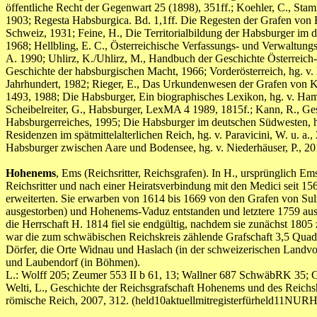
öffentliche Recht der Gegenwart 25 (1898), 351ff.; Koehler, C., St
1903; Regesta Habsburgica. Bd. 1,1ff. Die Regesten der Grafen von 
Schweiz, 1931; Feine, H., Die Territorialbildung der Habsburger im
1968; Hellbling, E. C., Österreichische Verfassungs- und Verwaltungs
A. 1990; Uhlirz, K./Uhlirz, M., Handbuch der Geschichte Österreich-
Geschichte der habsburgischen Macht, 1966; Vorderösterreich, hg. v
Jahrhundert, 1982; Rieger, E., Das Urkundenwesen der Grafen von K
1493, 1988; Die Habsburger, Ein biographisches Lexikon, hg. v. H
Scheibelreiter, G., Habsburger, LexMA 4 1989, 1815f.; Kann, R., Ges
Habsburgerreiches, 1995; Die Habsburger im deutschen Südwesten, hg. 
Residenzen im spätmittelalterlichen Reich, hg. v. Paravicini, W. u. a.
Habsburger zwischen Aare und Bodensee, hg. v. Niederhäuser, P.
Hohenems
, Ems (Reichsritter, Reichsgrafen). In H., ursprünglich E
Reichsritter und nach einer Heiratsverbindung mit den Medici seit 1
erweiterten. Sie erwarben von 1614 bis 1669 von den Grafen von Su
ausgestorben) und Hohenems-Vaduz entstanden und letztere 1759 aus
die Herrschaft H. 1814 fiel sie endgültig, nachdem sie zunächst 18
war die zum schwäbischen Reichskreis zählende Grafschaft 3,5 Quad
Dörfer, die Orte Widnau und Haslach (in der schweizerischen Landvogt
und Laubendorf (in Böhmen).
L.: Wolff 205; Zeumer 553 II b 61, 13; Wallner 687 SchwäbRK 35; G
Welti, L., Geschichte der Reichsgrafschaft Hohenems und des Reichsho
römische Reich, 2007, 312. (held10aktuellmitregisterfürheld1