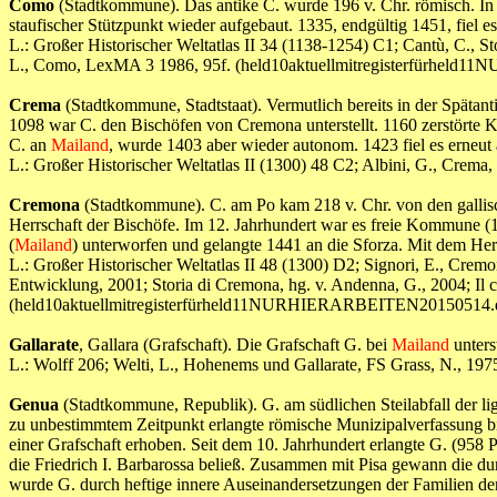
Como
(Stadtkommune). Das antike C. wurde 196 v. Chr. römisch. In 
staufischer Stützpunkt wieder aufgebaut. 1335, endgültig 1451, fiel e
L.: Großer Historischer Weltatlas II 34 (1138-1254) C1; Cantù, C., Stor
L., Como, LexMA 3 1986, 95f. (held10aktuellmitregisterfürhe
Crema
(Stadtkommune, Stadtstaat). Vermutlich bereits in der Spätan
1098 war C. den Bischöfen von Cremona unterstellt. 1160 zerstörte Ka
C. an
Mailand
, wurde 1403 aber wieder autonom. 1423 fiel es erneut
L.: Großer Historischer Weltatlas II (1300) 48 C2; Albini, G., 
Cremona
(Stadtkommune). C. am Po kam 218 v. Chr. von den gallisc
Herrschaft der Bischöfe. Im 12. Jahrhundert war es freie Kommune 
(
Mailand
) unterworfen und gelangte 1441 an die Sforza. Mit dem H
L.: Großer Historischer Weltatlas II 48 (1300) D2; Signori, E., Cre
Entwicklung, 2001; Storia di Cremona, hg. v. Andenna, G., 2004; Il co
(held10aktuellmitregisterfürheld11NURHIERARBEITEN20150514.
Gallarate
, Gallara (Grafschaft). Die Grafschaft G. bei
Mailand
unters
L.: Wolff 206; Welti, L., Hohenems und Gallarate, FS Grass, N.,
Genua
(Stadtkommune, Republik). G. am südlichen Steilabfall der li
zu unbestimmtem Zeitpunkt erlangte römische Munizipalverfassung bi
einer Grafschaft erhoben. Seit dem 10. Jahrhundert erlangte G. (958 P
die Friedrich I. Barbarossa beließ. Zusammen mit Pisa gewann die d
wurde G. durch heftige innere Auseinandersetzungen der Familien der 