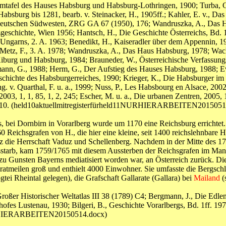
ammtafel des Hauses Habsburg und Habsburg-Lothringen, 1900; Turba, G
Habsburg bis 1281, bearb. v. Steinacker, H., 1905ff.; Kahler, E. v., 
 deutschen Südwesten, ZRG GA 67 (1950), 176; Wandruszka, A., Das Ha
geschichte, Wien 1956; Hantsch, H., Die Geschichte Österreichs, Bd. 1 
Ungarns, 2. A. 1963; Benedikt, H., Kaiseradler über dem Appennin, 196
. Metz, F., 3. A. 1978; Wandruszka, A., Das Haus Habsburg, 1978; Wac
iburg und Habsburg, 1984; Brauneder, W., Österreichische Verfassungs
amann, G., 1988; Herm, G., Der Aufstieg des Hauses Habsburg, 1988;
chichte des Habsburgerreiches, 1990; Krieger, K., Die Habsburger im Mi
v. Quarthal, F. u. a., 1999; Nuss, P., Les Habsbourg en Alsace, 2002;
, 2003, 1, 1, 85, 1, 2, 245; Escher, M. u. a., Die urbanen Zentren, 200
, 2010. (held10aktuellmitregisterfürheld11NURHIERARBEITEN2015051
ms, bei Dornbirn in Vorarlberg wurde um 1170 eine Reichsburg errichtet.
560 Reichsgrafen von H., die hier eine kleine, seit 1400 reichslehnbar
lz die Herrschaft Vaduz und Schellenberg. Nachdem in der Mitte des 
starb, kam 1759/1765 mit diesem Aussterben der Reichsgrafen im Mann
05 zu Gunsten Bayerns mediatisiert worden war, an Österreich zurück. 
ratmeilen groß und enthielt 4000 Einwohner. Sie umfasste die Bergs
ei Rheintal gelegen), die Grafschaft Gallarate (Gallara) bei
Mailand
(
roßer Historischer Weltatlas III 38 (1789) C4; Bergmann, J., Die Ed
fes Lustenau, 1930; Bilgeri, B., Geschichte Vorarlbergs, Bd. 1ff. 1976
1NURHIERARBEITEN20150514.docx)