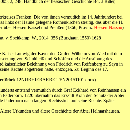
005, 2, 248; Handbuch der hessischen Geschichte Bd. 3 Ritter,
rkreises Franken. Die von ihnen vermutlich im 14. Jahrhundert bei
links der Haune gelegene Rothenkirchen streitig, das über die H.
 aber über Hessen-Kassel und Preußen (1866, Provinz
Hessen-Nassau
)
 hg. v. Speitkamp, W., 2014, 356 (Burghaun 1550) 1628
nte Kaiser Ludwig der Bayer den Grafen Wilhelm von Wied mit dem
insetzung von Schultheiß und Schöffen und die Ausübung des
nd kaiserlicher Belehnung von Friedrich von Reifenberg zu Sayn in
seine Rechte abgetreten hatte, entzogen. Zu Beginn des 17.
itregisterfürheld12NURHIERARBEITEN20151101.docx)
hunderts entstand vermutlich durch Graf Eckhard von Reinhausen ein
on Paderborn. 1220 übernahm das Erzstift Köln den Schutz der Abtei
 Paderborn nach langem Rechtsstreit auf seine Rechte. Später
., Ältere Urkunden und ältere Geschichte der Abtei Helmarshausen,