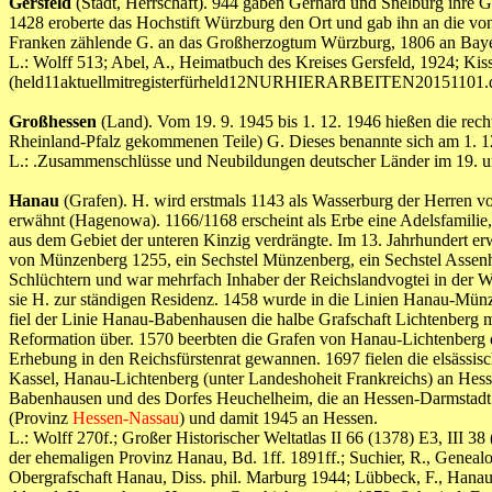
Gersfeld
(Stadt, Herrschaft). 944 gaben Gerhard und Snelburg ihre Gü
1428 eroberte das Hochstift Würzburg den Ort und gab ihn an die v
Franken zählende G. an das Großherzogtum Würzburg, 1806 an Baye
L.: Wolff 513; Abel, A., Heimatbuch des Kreises Gersfeld, 1924; Kiss
(held11aktuellmitregisterfürheld12NURHIERARBEITEN20151101.
Großhessen
(Land). Vom 19. 9. 1945 bis 1. 12. 1946 hießen die rech
Rheinland-Pfalz gekommenen Teile) G. Dieses benannte sich am 1. 1
L.: .Zusammenschlüsse und Neubildungen deutscher Länder im 19. u
Hanau
(Grafen). H. wird erstmals 1143 als Wasserburg der Herren 
erwähnt (Hagenowa). 1166/1168 erscheint als Erbe eine Adelsfamilie
aus dem Gebiet der unteren Kinzig verdrängte. Im 13. Jahrhundert erw
von Münzenberg 1255, ein Sechstel Münzenberg, ein Sechstel Assenh
Schlüchtern und war mehrfach Inhaber der Reichslandvogtei in der W
sie H. zur ständigen Residenz. 1458 wurde in die Linien Hanau-Mün
fiel der Linie Hanau-Babenhausen die halbe Grafschaft Lichtenberg 
Reformation über. 1570 beerbten die Grafen von Hanau-Lichtenberg d
Erhebung in den Reichsfürstenrat gewannen. 1697 fielen die elsäs
Kassel, Hanau-Lichtenberg (unter Landeshoheit Frankreichs) an He
Babenhausen und des Dorfes Heuchelheim, die an Hessen-Darmstadt g
(Provinz
Hessen-Nassau
) und damit 1945 an Hessen.
L.: Wolff 270f.; Großer Historischer Weltatlas II 66 (1378) E3, III
der ehemaligen Provinz Hanau, Bd. 1ff. 1891ff.; Suchier, R., Genea
Obergrafschaft Hanau, Diss. phil. Marburg 1944; Lübbeck, F., Hanau