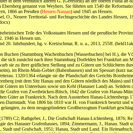
ter in dem vermutlich älteren G. (Geresfeld) an der oberen Fulda an d
on Ebersberg genannt von Weyhers. Sie führten um 1540 die Reformati
rn, 1866 an Preußen (
Hessen-Nassau
) und 1945 an Hessen.
el, O., Neuere Territorial- und Rechtsgeschichte des Landes Hessen, 1
docx)
tsrheinischen Teile des Volksstaates Hessen und die preußische Provin
2. 1946 in Hessen um.
nd 20. Jahrhundert, hg. v. Kretzschmar, R. u. a., 2013, 255ff. (h
von Buchen (Stammburg Wachenbuchen [Wasserbuchen] bei H.), die Vögt
, die sich zunächst nach ihrer Stammburg Dorfelden bei Frankfurt am
arb sie zu ihrer gräflichen Stellung und zu Gütern um Schlüchtern dur
eim), im Rhein-Main-Gebiet (Babenhausen) und im Spessart (kurz nach
etterau. 1320/1364 erlangte sie die Pfandschaft des Gerichts Bornhei
zenberg (mit dem Sitz Hanau und den Gütern nördlich des Mains) und 
mit Gütern im Unterelsass sowie um Kehl (Hanauer Land) an. Seitdem n
ie Grafen von Zweibrücken-Bitsch, 1642 die Grafen von Hanau-Münzenb
sischen Güter an Frankreich. Nach dem Aussterben Hanau-Lichtenbergs
ssen-Darmstadt. Von 1806 bis 1810 war H. von Frankreich besetzt un
elangten, zu dem neugegründeten Großherzogtum Frankfurt geschlagen
 38 (1789) C2; Rathgeber, J., Die Grafschaft Hanau-Lichtenberg, 1876
logie des Hanauer Grafenhauses, 1894; Zimmermann, J., Hanau. Stadt u
, Stadt und Grafschaft, 1951; Hanau, Stadt und Land. Ein Heimatbuch,