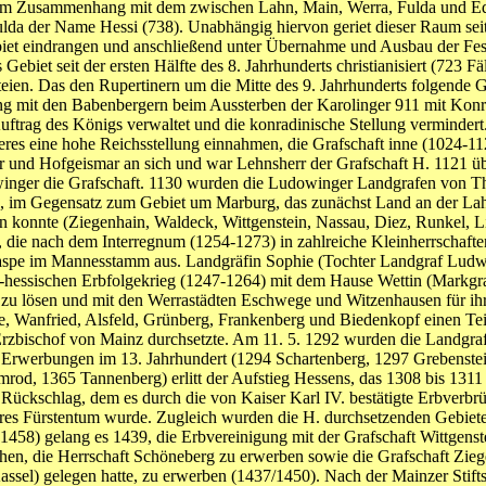
erem Zusammenhang mit dem zwischen Lahn, Main, Werra, Fulda und Ed
ulda der Name Hessi (738). Unabhängig hiervon geriet dieser Raum seit
Gebiet eindrangen und anschließend unter Übernahme und Ausbau der 
biet seit der ersten Hälfte des 8. Jahrhunderts christianisiert (723 F
teien. Das den Rupertinern um die Mitte des 9. Jahrhunderts folgende 
zung mit den Babenbergern beim Aussterben der Karolinger 911 mit Konr
ftrag des Königs verwaltet und die konradinische Stellung vermindert
s eine hohe Reichsstellung einnahmen, die Grafschaft inne (1024-1121
r und Hofgeismar an sich und war Lehnsherr der Grafschaft H. 1121 
winger die Grafschaft. 1130 wurden die Ludowinger Landgrafen von T
, im Gegensatz zum Gebiet um Marburg, das zunächst Land an der Lahn
hen konnte (Ziegenhain, Waldeck, Wittgenstein, Nassau, Diez, Runkel
, die nach dem Interregnum (1254-1273) in zahlreiche Kleinherrschaften
aspe im Mannesstamm aus. Landgräfin Sophie (Tochter Landgraf Ludw
h-hessischen Erbfolgekrieg (1247-1264) mit dem Hause Wettin (Markg
n zu lösen und mit den Werrastädten Eschwege und Witzenhausen für i
 Wanfried, Alsfeld, Grünberg, Frankenberg und Biedenkopf einen Teil
 Erzbischof von Mainz durchsetzte. Am 11. 5. 1292 wurden die Landg
n Erwerbungen im 13. Jahrhundert (1294 Schartenberg, 1297 Grebenste
d, 1365 Tannenberg) erlitt der Aufstieg Hessens, das 1308 bis 1311 ku
ückschlag, dem es durch die von Kaiser Karl IV. bestätigte Erbverb
es Fürstentum wurde. Zugleich wurden die H. durchsetzenden Gebiete d
1458) gelang es 1439, die Erbvereinigung mit der Grafschaft Wittgenst
hen, die Herrschaft Schöneberg zu erwerben sowie die Grafschaft Zie
sel) gelegen hatte, zu erwerben (1437/1450). Nach der Mainzer Stift