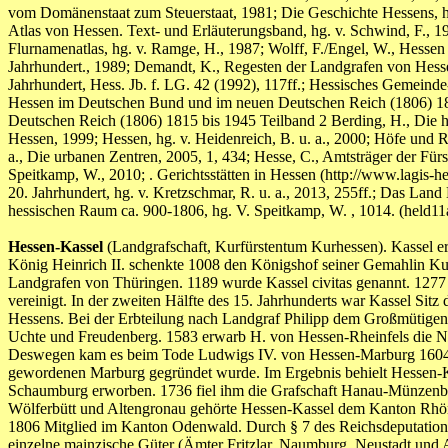
vom Domänenstaat zum Steuerstaat, 1981; Die Geschichte Hessens, hg
Atlas von Hessen. Text- und Erläuterungsband, hg. v. Schwind, F., 
Flurnamenatlas, hg. v. Ramge, H., 1987; Wolff, F./Engel, W., Hessen
Jahrhundert., 1989; Demandt, K., Regesten der Landgrafen von Hesse
Jahrhundert, Hess. Jb. f. LG. 42 (1992), 117ff.; Hessisches Gemeind
Hessen im Deutschen Bund und im neuen Deutschen Reich (1806) 1815
Deutschen Reich (1806) 1815 bis 1945 Teilband 2 Berding, H., Die he
Hessen, 1999; Hessen, hg. v. Heidenreich, B. u. a., 2000; Höfe und Re
a., Die urbanen Zentren, 2005, 1, 434; Hesse, C., Amtsträger der Fürs
Speitkamp, W., 2010; . Gerichtsstätten in Hessen (http://www.lagis-
20. Jahrhundert, hg. v. Kretzschmar, R. u. a., 2013, 255ff.; Das Lan
hessischen Raum ca. 900-1806, hg. V. Speitkamp, W. , 1014. (he
Hessen-Kassel
(Landgrafschaft, Kurfürstentum Kurhessen). Kassel ers
König Heinrich II. schenkte 1008 den Königshof seiner Gemahlin Kun
Landgrafen von Thüringen. 1189 wurde Kassel civitas genannt. 1277 w
vereinigt. In der zweiten Hälfte des 15. Jahrhunderts war Kassel Sit
Hessens. Bei der Erbteilung nach Landgraf Philipp dem Großmütigen 
Uchte und Freudenberg. 1583 erwarb H. von Hessen-Rheinfels die Ni
Deswegen kam es beim Tode Ludwigs IV. von Hessen-Marburg 1604 zum 
gewordenen Marburg gegründet wurde. Im Ergebnis behielt Hessen-Ka
Schaumburg erworben. 1736 fiel ihm die Grafschaft Hanau-Münzenber
Wölferbütt und Altengronau gehörte Hessen-Kassel dem Kanton Rhön-
1806 Mitglied im Kanton Odenwald. Durch § 7 des Reichsdeputations
einzelne mainzische Güter (Ämter Fritzlar, Naumburg, Neustadt und 