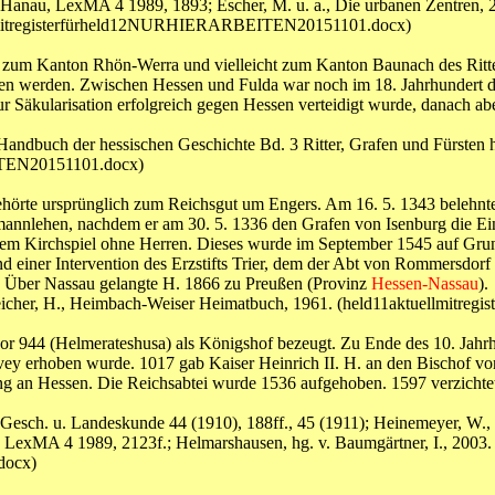
 Hanau, LexMA 4 1989, 1893; Escher, M. u. a., Die urbanen Zentren, 2
uellmitregisterfürheld12NURHIERARBEITEN20151101.docx)
 H. zum Kanton Rhön-Werra und vielleicht zum Kanton Baunach des Ritte
 werden. Zwischen Hessen und Fulda war noch im 18. Jahrhundert das 
 zur Säkularisation erfolgreich gegen Hessen verteidigt wurde, danach
; Handbuch der hessischen Geschichte Bd. 3 Ritter, Grafen und Fürsten
ITEN20151101.docx)
gehörte ursprünglich zum Reichsgut um Engers. Am 16. 5. 1343 beleh
mannlehen, nachdem er am 30. 5. 1336 den Grafen von Isenburg die E
 einem Kirchspiel ohne Herren. Dieses wurde im September 1545 auf Gru
d einer Intervention des Erzstifts Trier, dem der Abt von Rommersdorf 
en. Über Nassau gelangte H. 1866 zu Preußen (Provinz
Hessen-Nassau
).
; Leicher, H., Heimbach-Weiser Heimatbuch, 1961. (held11aktuellm
 vor 944 (Helmerateshusa) als Königshof bezeugt. Zu Ende des 10. Jahr
orvey erhoben wurde. 1017 gab Kaiser Heinrich II. H. an den Bischof v
 an Hessen. Die Reichsabtei wurde 1536 aufgehoben. 1597 verzichtete
ss. Gesch. u. Landeskunde 44 (1910), 188ff., 45 (1911); Heinemeyer, W
, LexMA 4 1989, 2123f.; Helmarshausen, hg. v. Baumgärtner, I., 2003.
docx)