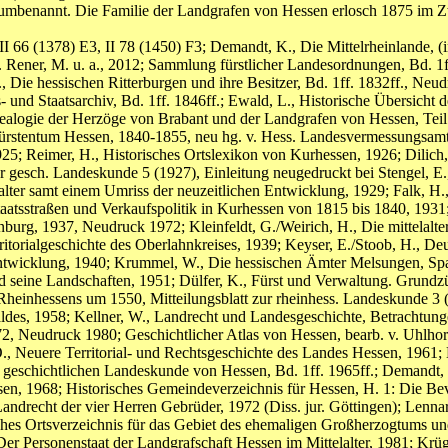
 umbenannt. Die Familie der Landgrafen von Hessen erlosch 1875 im 
 II 66 (1378) E3, II 78 (1450) F3; Demandt, K., Die Mittelrheinlande, (
 v. Rener, M. u. a., 2012; Sammlung fürstlicher Landesordnungen, Bd. 1
 Die hessischen Ritterburgen und ihre Besitzer, Bd. 1ff. 1832ff., Ne
und Staatsarchiv, Bd. 1ff. 1846ff.; Ewald, L., Historische Übersicht 
alogie der Herzöge von Brabant und der Landgrafen von Hessen, Teil
entum Hessen, 1840-1855, neu hg. v. Hess. Landesvermessungsamt, o. 
25; Reimer, H., Historisches Ortslexikon von Kurhessen, 1926; Dilich
für gesch. Landeskunde 5 (1927), Einleitung neugedruckt bei Stengel,
lalter samt einem Umriss der neuzeitlichen Entwicklung, 1929; Falk, 
taatsstraßen und Verkaufspolitik in Kurhessen von 1815 bis 1840, 1931
nburg, 1937, Neudruck 1972; Kleinfeldt, G./Weirich, H., Die mittelalt
torialgeschichte des Oberlahnkreises, 1939; Keyser, E./Stoob, H., De
n Entwicklung, 1940; Krummel, W., Die hessischen Ämter Melsungen, S
seine Landschaften, 1951; Dülfer, K., Fürst und Verwaltung. Grundzü
ld Rheinhessens um 1550, Mitteilungsblatt zur rheinhess. Landeskunde 3
waldes, 1958; Kellner, W., Landrecht und Landesgeschichte, Betrachtung
, Neudruck 1980; Geschichtlicher Atlas von Hessen, bearb. v. Uhlhorn,
sel, O., Neuere Territorial- und Rechtsgeschichte des Landes Hessen, 196
 geschichtlichen Landeskunde von Hessen, Bd. 1ff. 1965ff.; Demandt, B
ssen, 1968; Historisches Gemeindeverzeichnis für Hessen, H. 1: Die 
drecht der vier Herren Gebrüder, 1972 (Diss. jur. Göttingen); Lennarz,
sches Ortsverzeichnis für das Gebiet des ehemaligen Großherzogtums un
er Personenstaat der Landgrafschaft Hessen im Mittelalter, 1981; Krü