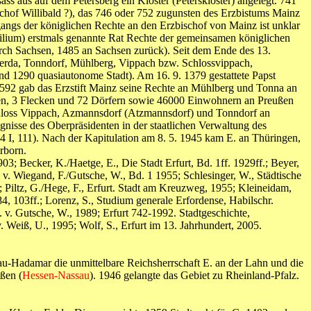
s aus auf dem Petersberg ein Kloster (Peterskloster) angelegt. 741
schof Willibald ?), das 746 oder 752 zugunsten des Erzbistums Mainz
angs der königlichen Rechte an den Erzbischof von Mainz ist unklar
ilium) erstmals genannte Rat Rechte der gemeinsamen königlichen
rch Sachsen, 1485 an Sachsen zurück). Seit dem Ende des 13.
merda, Tonndorf, Mühlberg, Vippach bzw. Schlossvippach,
nd 1290 quasiautonome Stadt). Am 16. 9. 1379 gestattete Papst
 1592 gab das Erzstift Mainz seine Rechte an Mühlberg und Tonna an
dten, 3 Flecken und 72 Dörfern sowie 46000 Einwohnern an Preußen
Schloss Vippach, Azmannsdorf (Atzmannsdorf) und Tonndorf an
isse des Oberpräsidenten in der staatlichen Verwaltung des
I, 111). Nach der Kapitulation am 8. 5. 1945 kam E. an Thüringen,
rborn.
03; Becker, K./Haetge, E., Die Stadt Erfurt, Bd. 1ff. 1929ff.; Beyer,
g. v. Wiegand, F./Gutsche, W., Bd. 1 1955; Schlesinger, W., Städtische
 Piltz, G./Hege, F., Erfurt. Stadt am Kreuzweg, 1955; Kleineidam,
84, 103ff.; Lorenz, S., Studium generale Erfordense, Habilschr.
 v. Gutsche, W., 1989; Erfurt 742-1992. Stadtgeschichte,
. Weiß, U., 1995; Wolf, S., Erfurt im 13. Jahrhundert, 2005.
u-Hadamar die unmittelbare Reichsherrschaft E. an der Lahn und die
ßen (
Hessen-Nassau
). 1946 gelangte das Gebiet zu Rheinland-Pfalz.