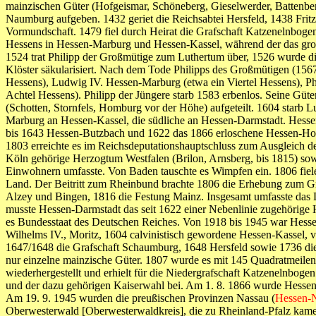
mainzischen Güter (Hofgeismar, Schöneberg, Gieselwerder, Battenber
Naumburg aufgeben. 1432 geriet die Reichsabtei Hersfeld, 1438 Fritz
Vormundschaft. 1479 fiel durch Heirat die Grafschaft Katzenelnbogen
Hessens in Hessen-Marburg und Hessen-Kassel, während der das gro
1524 trat Philipp der Großmütige zum Luthertum über, 1526 wurde die
Klöster säkularisiert. Nach dem Tode Philipps des Großmütigen (1567)
Hessens), Ludwig IV. Hessen-Marburg (etwa ein Viertel Hessens), P
Achtel Hessens). Philipp der Jüngere starb 1583 erbenlos. Seine Güt
(Schotten, Stornfels, Homburg vor der Höhe) aufgeteilt. 1604 starb 
Marburg an Hessen-Kassel, die südliche an Hessen-Darmstadt. Hesse
bis 1643 Hessen-Butzbach und 1622 das 1866 erloschene Hessen-Homb
1803 erreichte es im Reichsdeputationshauptschluss zum Ausgleich de
Köln gehörige Herzogtum Westfalen (Brilon, Arnsberg, bis 1815) s
Einwohnern umfasste. Von Baden tauschte es Wimpfen ein. 1806 fielen
Land. Der Beitritt zum Rheinbund brachte 1806 die Erhebung zum Gr
Alzey und Bingen, 1816 die Festung Mainz. Insgesamt umfasste das
musste Hessen-Darmstadt das seit 1622 einer Nebenlinie zugehörig
es Bundesstaat des Deutschen Reiches. Von 1918 bis 1945 war Hesse
Wilhelms IV., Moritz, 1604 calvinistisch gewordene Hessen-Kassel,
1647/1648 die Grafschaft Schaumburg, 1648 Hersfeld sowie 1736 di
nur einzelne mainzische Güter. 1807 wurde es mit 145 Quadratmeile
wiederhergestellt und erhielt für die Niedergrafschaft Katzenelnboge
und der dazu gehörigen Kaiserwahl bei. Am 1. 8. 1866 wurde Hessen-K
Am 19. 9. 1945 wurden die preußischen Provinzen Nassau (
Hessen-
Oberwesterwald [Oberwesterwaldkreis], die zu Rheinland-Pfalz kamen