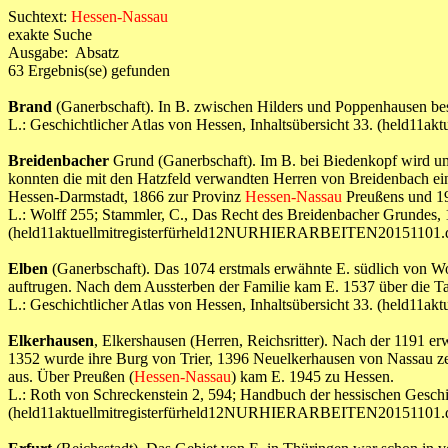
Suchtext:
Hessen-Nassau
exakte Suche
Ausgabe: Absatz
63 Ergebnis(se) gefunden
Brand
(Ganerbschaft). In B. zwischen Hilders und Poppenhausen best
L.: Geschichtlicher Atlas von Hessen, Inhaltsübersicht 33. (hel
Breidenbacher
Grund (Ganerbschaft). Im B. bei Biedenkopf wird um
konnten die mit den Hatzfeld verwandten Herren von Breidenbach ei
Hessen-Darmstadt, 1866 zur Provinz
Hessen-Nassau
Preußens und 194
L.: Wolff 255; Stammler, C., Das Recht des Breidenbacher Grundes, 18
(held11aktuellmitregisterfürheld12NURHIERARBEITEN20151101.
Elben
(Ganerbschaft). Das 1074 erstmals erwähnte E. südlich von Wo
auftrugen. Nach dem Aussterben der Familie kam E. 1537 über die T
L.: Geschichtlicher Atlas von Hessen, Inhaltsübersicht 33. (hel
Elkerhausen
, Elkershausen (Herren, Reichsritter). Nach der 1191 er
1352 wurde ihre Burg von Trier, 1396 Neuelkerhausen von Nassau zers
aus. Über Preußen (
Hessen-Nassau
) kam E. 1945 zu Hessen.
L.: Roth von Schreckenstein 2, 594; Handbuch der hessischen Geschi
(held11aktuellmitregisterfürheld12NURHIERARBEITEN20151101.