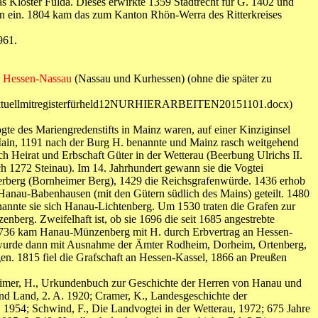
as Kloster Fulda. Dieses erwirkte 1359 Stadtrecht für G. 1402 und
on ein. 1804 kam das zum Kanton Rhön-Werra des Ritterkreises
961.
z
Hessen-Nassau
(Nassau und Kurhessen) (ohne die später zu
eld11aktuellmitregisterfürheld12NURHIERARBEITEN20151101.docx)
e des Mariengredenstifts in Mainz waren, auf einer Kinziginsel
 Main, 1191 nach der Burg H. benannte und Mainz rasch weitgehend
ch Heirat und Erbschaft Güter in der Wetterau (Beerbung Ulrichs II.
 1272 Steinau). Im 14. Jahrhundert gewann sie die Vogtei
merberg (Bornheimer Berg), 1429 die Reichsgrafenwürde. 1436 erhob
Hanau-Babenhausen (mit den Gütern südlich des Mains) geteilt. 1480
annte sie sich Hanau-Lichtenberg. Um 1530 traten die Grafen zur
erg. Zweifelhaft ist, ob sie 1696 die seit 1685 angestrebte
 1736 kam Hanau-Münzenberg mit H. durch Erbvertrag an Hessen-
d wurde dann mit Ausnahme der Ämter Rodheim, Dorheim, Ortenberg,
. 1815 fiel die Grafschaft an Hessen-Kassel, 1866 an Preußen
; Reimer, H., Urkundenbuch zur Geschichte der Herren von Hanau und
nd Land, 2. A. 1920; Cramer, K., Landesgeschichte der
 1954; Schwind, F., Die Landvogtei in der Wetterau, 1972; 675 Jahre