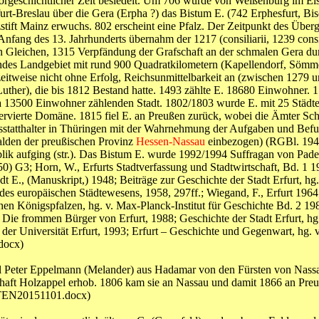
rgeschichtlicher Zeit besiedelt. Um 706 wurde von Weißenburg im Elsas
urt-Breslau über die Gera (Erpha ?) das Bistum E. (742 Erphesfurt, Bi
ift Mainz erwuchs. 802 erscheint eine Pfalz. Der Zeitpunkt des Überg
fang des 13. Jahrhunderts übernahm der 1217 (consiliarii, 1239 cons
n Gleichen, 1315 Verpfändung der Grafschaft an der schmalen Gera du
hendes Landgebiet mit rund 900 Quadratkilometern (Kapellendorf, Söm
eitweise nicht ohne Erfolg, Reichsunmittelbarkeit an (zwischen 1279 u
Luther), die bis 1812 Bestand hatte. 1493 zählte E. 18680 Einwohner.
etwa 13500 Einwohner zählenden Stadt. 1802/1803 wurde E. mit 25 Stä
eservierte Domäne. 1815 fiel E. an Preußen zurück, wobei die Ämter 
atthalter in Thüringen mit der Wahrnehmung der Aufgaben und Befugn
kalden der preußischen Provinz
Hessen-Nassau
einbezogen) (RGBl. 1944 
ik aufging (str.). Das Bistum E. wurde 1992/1994 Suffragan von Pade
50) G3; Horn, W., Erfurts Stadtverfassung und Stadtwirtschaft, Bd. 1 19
tadt E., (Manuskript,) 1948; Beiträge zur Geschichte der Stadt Erfurt, h
s europäischen Städtewesens, 1958, 297ff.; Wiegand, F., Erfurt 1964;
schen Königspfalzen, hg. v. Max-Planck-Institut für Geschichte Bd. 2 19
Die frommen Bürger von Erfurt, 1988; Geschichte der Stadt Erfurt, hg.
 der Universität Erfurt, 1993; Erfurt – Geschichte und Gegenwart, hg. v
docx)
all Peter Eppelmann (Melander) aus Hadamar von den Fürsten von Nassa
fschaft Holzappel erhob. 1806 kam sie an Nassau und damit 1866 an Preu
ITEN20151101.docx)