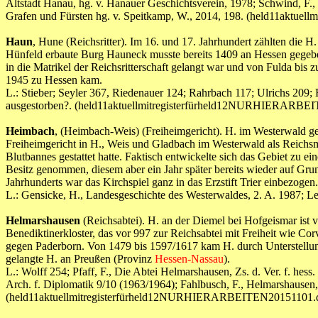
Altstadt Hanau, hg. v. Hanauer Geschichtsverein, 1978; Schwind, F.,
Grafen und Fürsten hg. v. Speitkamp, W., 2014, 198. (held11akt
Haun
, Hune (Reichsritter). Im 16. und 17. Jahrhundert zählten die
Hünfeld erbaute Burg Hauneck musste bereits 1409 an Hessen gegeben
in die Matrikel der Reichsritterschaft gelangt war und von Fulda bis
1945 zu Hessen kam.
L.: Stieber; Seyler 367, Riedenauer 124; Rahrbach 117; Ulrichs 209
ausgestorben?. (held11aktuellmitregisterfürheld12NURHIERARBE
Heimbach
, (Heimbach-Weis) (Freiheimgericht). H. im Westerwald 
Freiheimgericht in H., Weis und Gladbach im Westerwald als Reichs
Blutbannes gestattet hatte. Faktisch entwickelte sich das Gebiet zu
Besitz genommen, diesem aber ein Jahr später bereits wieder auf Grun
Jahrhunderts war das Kirchspiel ganz in das Erzstift Trier einbezog
L.: Gensicke, H., Landesgeschichte des Westerwaldes, 2. A. 1987
Helmarshausen
(Reichsabtei). H. an der Diemel bei Hofgeismar ist
Benediktinerkloster, das vor 997 zur Reichsabtei mit Freiheit wie C
gegen Paderborn. Von 1479 bis 1597/1617 kam H. durch Unterstellung
gelangte H. an Preußen (Provinz
Hessen-Nassau
).
L.: Wolff 254; Pfaff, F., Die Abtei Helmarshausen, Zs. d. Ver. f. he
Arch. f. Diplomatik 9/10 (1963/1964); Fahlbusch, F., Helmarshausen
(held11aktuellmitregisterfürheld12NURHIERARBEITEN20151101.