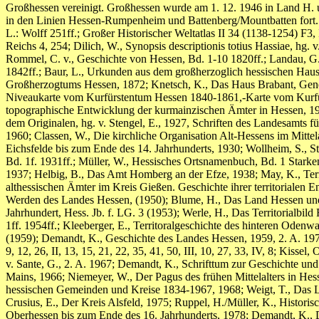
Großhessen vereinigt. Großhessen wurde am 1. 12. 1946 in Land H.
in den Linien Hessen-Rumpenheim und Battenberg/Mountbatten fort.
L.: Wolff 251ff.; Großer Historischer Weltatlas II 34 (1138-1254) F3,
Reichs 4, 254; Dilich, W., Synopsis descriptionis totius Hassiae, hg.
Rommel, C. v., Geschichte von Hessen, Bd. 1-10 1820ff.; Landau, G.,
1842ff.; Baur, L., Urkunden aus dem großherzoglich hessischen Haus- 
Großherzogtums Hessen, 1872; Knetsch, K., Das Haus Brabant, Gene
Niveaukarte vom Kurfürstentum Hessen 1840-1861,-Karte vom Kurfürst
topographische Entwicklung der kurmainzischen Ämter in Hessen, 19
dem Originalen, hg. v. Stengel, E., 1927, Schriften des Landesamts 
1960; Classen, W., Die kirchliche Organisation Alt-Hessens im Mitte
Eichsfelde bis zum Ende des 14. Jahrhunderts, 1930; Wollheim, S., S
Bd. 1f. 1931ff.; Müller, W., Hessisches Ortsnamenbuch, Bd. 1 Starke
1937; Helbig, B., Das Amt Homberg an der Efze, 1938; May, K., Terri
althessischen Ämter im Kreis Gießen. Geschichte ihrer territoriale
Werden des Landes Hessen, (1950); Blume, H., Das Land Hessen und 
Jahrhundert, Hess. Jb. f. LG. 3 (1953); Werle, H., Das Territorialbi
1ff. 1954ff.; Kleeberger, E., Territoralgeschichte des hinteren Oden
(1959); Demandt, K., Geschichte des Landes Hessen, 1959, 2. A. 1972
9, 12, 26, II, 13, 15, 21, 22, 35, 41, 50, III, 10, 27, 33, IV, 8; Kis
v. Sante, G., 2. A. 1967; Demandt, K., Schrifttum zur Geschichte und
Mains, 1966; Niemeyer, W., Der Pagus des frühen Mittelalters in He
hessischen Gemeinden und Kreise 1834-1967, 1968; Weigt, T., Das Lan
Crusius, E., Der Kreis Alsfeld, 1975; Ruppel, H./Müller, K., Histori
Oberhessen bis zum Ende des 16. Jahrhunderts, 1978; Demandt, K., D