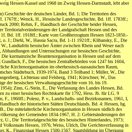
Zweig Hessen-Kassel und 1968 im Zweig Hessen-Darmstadt, lebt aber
in) Geschichte der deutschen Länder, Bd. 1; Die Territorien des
ff. 1767ff.; Wenck, H., Hessische Landesgeschichte, Bd. 1ff. 1783ff.;
udruck 2000; Rehm, F., Handbuch der Geschichte beider Hessen,
der Territorialveränderungen der Landgrafschaft Hessen und des
 1f. Bd. 1ff. 1918ff.; Karte vom Großherzogtum Hessen 1823-1850.-
J.; Diehl, W., Hassia Sacra, Bd. 1-11 1921ff.; Klibansky, E., Die
, W., Landtafeln hessischer Ämter zwischen Rhein und Weser nach
 E., Abhandlungen und Untersuchungen zur hessischen Geschichte,
H., Die kurmainzische Beamtenorganisation in Hessen und auf dem
; Gundlach, F., Die hessischen Zentralbehörden von 1247 bis 1604,
erliche Kirchenorganisation im oberhessisch-nassauischen Raum,
utsches Städtebuch, 1939-1974, Band 3 Teilband 1; Müller, W., Die
pangenberg, Lichtenau und Felsberg, 1941; Kürschner, W., Das
ge der hessischen Verwaltungsgeschichte vom 16. bis 19.
 (1954); Zinn, G./Stein, E., Die Verfassung des Landes Hessen, Bd.
en zu einer hessischen Rechtskarte für 1792, Hess. Jb. für LG. 9
 F., 1960ff.; Polenz, P. v., Landschafts- und Bezirksnamen, 1961, I,
1; Handbuch der historischen Stätten Deutschlands. Bd. 4: Hessen, hg.
., Die mittelalterliche Kirchenorganisation in Hessen südlich des
Bevölkerung der Gemeinden 1834-1967, H. 2: Gebietsänderungen der
 U., Die Territorialgeschichte des hessischen Hinterlandes, 1973;
d Volksstaats Hessen, 1976; Weiss, Ulrich, Die Gerichtsverfassung in
ger, K., Finanzstaat Hessen 1500-1567. Staatsbildung im Übergang