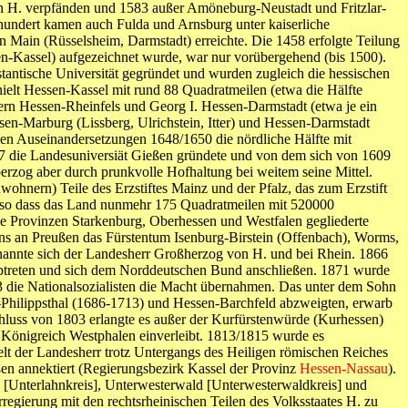
an H. verpfänden und 1583 außer Amöneburg-Neustadt und Fritzlar-
rhundert kamen auch Fulda und Arnsburg unter kaiserliche
n Main (Rüsselsheim, Darmstadt) erreichte. Die 1458 erfolgte Teilung
-Kassel) aufgezeichnet wurde, war nur vorübergehend (bis 1500).
stantische Universität gegründet und wurden zugleich die hessischen
hielt Hessen-Kassel mit rund 88 Quadratmeilen (etwa die Hälfte
ern Hessen-Rheinfels und Georg I. Hessen-Darmstadt (etwa je ein
sen-Marburg (Lissberg, Ulrichstein, Itter) und Hessen-Darmstadt
gen Auseinandersetzungen 1648/1650 die nördliche Hälfte mit
07 die Landesuniversiät Gießen gründete und von dem sich von 1609
zog aber durch prunkvolle Hofhaltung bei weitem seine Mittel.
hnern) Teile des Erzstiftes Mainz und der Pfalz, das zum Erzstift
, so dass das Land nunmehr 175 Quadratmeilen mit 520000
die Provinzen Starkenburg, Oberhessen und Westfalen gegliederte
ns an Preußen das Fürstentum Isenburg-Birstein (Offenbach), Worms,
annte sich der Landesherr Großherzog von H. und bei Rhein. 1866
btreten und sich dem Norddeutschen Bund anschließen. 1871 wurde
3 die Nationalsozialisten die Macht übernahmen. Das unter dem Sohn
-Philippsthal (1686-1713) und Hessen-Barchfeld abzweigten, erwarb
luss von 1803 erlangte es außer der Kurfürstenwürde (Kurhessen)
Königreich Westphalen einverleibt. 1813/1815 wurde es
ielt der Landesherr trotz Untergangs des Heiligen römischen Reiches
ßen annektiert (Regierungsbezirk Kassel der Provinz
Hessen-Nassau
).
 [Unterlahnkreis], Unterwesterwald [Unterwesterwaldkreis] und
egierung mit den rechtsrheinischen Teilen des Volksstaates H. zu