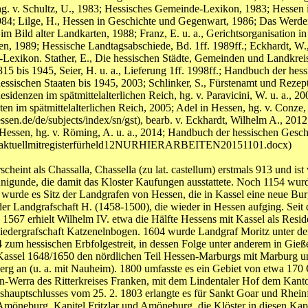
. v. Schultz, U., 1983; Hessisches Gemeinde-Lexikon, 1983; Hessen im 
1984; Lilge, H., Hessen in Geschichte und Gegenwart, 1986; Das Werde
 im Bild alter Landkarten, 1988; Franz, E. u. a., Gerichtsorganisatio
n, 1989; Hessische Landtagsabschiede, Bd. 1ff. 1989ff.; Eckhardt, W.
e-Lexikon. Stather, E., Die hessischen Städte, Gemeinden und Landkrei
 bis 1945, Seier, H. u. a., Lieferung 1ff. 1998ff.; Handbuch der he
ssischen Staaten bis 1945, 2003; Schlinker, S., Fürstenamt und Rezept
sidenzen im spätmittelalterlichen Reich, hg. v. Paravicini, W. u. a., 2
ten im spätmittelalterlichen Reich, 2005; Adel in Hessen, hg. v. Conze
hessen.de/de/subjects/index/sn/gst), bearb. v. Eckhardt, Wilhelm A., 
d Hessen, hg. v. Röming, A. u. a., 2014; Handbuch der hessischen Gesch
ld11aktuellmitregisterfürheld12NURHIERARBEITEN20151101.docx)
cheint als Chassalla, Chassella (zu lat. castellum) erstmals 913 und i
igunde, die damit das Kloster Kaufungen ausstattete. Noch 1154 wurde
urde es Sitz der Landgrafen von Hessen, die in Kassel eine neue Burg 
z der Landgrafschaft H. (1458-1500), die wieder in Hessen aufging. Se
1567 erhielt Wilhelm IV. etwa die Hälfte Hessens mit Kassel als Resi
edergrafschaft Katzenelnbogen. 1604 wurde Landgraf Moritz unter dem
hessischen Erbfolgestreit, in dessen Folge unter anderem in Gießen ei
ssel 1648/1650 den nördlichen Teil Hessen-Marburgs mit Marburg und 
g an (u. a. mit Nauheim). 1800 umfasste es ein Gebiet von etwa 170 
Werra des Ritterkreises Franken, mit dem Lindentaler Hof dem Kanton
hauptschlusses vom 25. 2. 1803 erlangte es für Sankt Goar und Rhein
Amöneburg, Kapitel Fritzlar und Amöneburg, die Klöster in diesen Kap