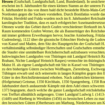
Hessen
(Grafschaft, Landgrafschaft, Land, Bundesland). In unsich
erscheint im 8. Jahrhundert für einen kleinen Stamm an der unteren F
6. Jahrhundert in das von ihnen bald dicht besiedelte Rhein-Main-
Nordosten gegen die Sachsen vorstießen. Durch Bonifatius wurde das Ge
Fritzlar, Hersfeld und Fulda wurden noch im 8. Jahrhundert Reichsab
karolingischer Tradition, dass es nach erfolgreicher Auseinanderset
Ottonen wurde das Gebiet durch Grafen verschiedener Herkunft im Au
Raum kommenden Grafen Werner, die als Bannerträger des Reichsheere
mit immer größeren Erwerbungen hervor, brachte Amöneburg, Fritzla
Gudensberg), 1122 über die gisonische Erbtochter Hedwig die Ludo
von Kassel und Maden, dem Sitz des Hauptgerichts der Grafschaft H.
verhältnismäßig selbständiger Herrschaften und Grafschaften entste
die Staufer eine unmittelbare Reichsherrschaft aufzubauen versuchten
ludowingischen Landgrafen von Thüringen mit Landgraf Heinrich R
Brabant, Nichte Landgraf Heinrich Raspes) vermochte im thüringisc
Mainz H. als eigene Landgrafschaft mit Sitz in Kassel von Thüringe
zu den bisherigen Gütern zwischen Wolfhagen, Zierenberg, Eschwege,
Tübingen erwarb und sich seinerseits in langen Kämpfen gegen den
Güter in den Reichsfürstenstand erhoben. Nach zahlreichen kleinere
(Hofgeismar) Geismar, 1350 Kirchhain, 1350 Spangenberg, 1358 Romro
Jahrhundert durch andauernde Kämpfe mit dem Adel einen schweren R
1373 begegnete, durch welche die ganze Landgrafschaft reichslehnbar
von Treffurt allmählich aufgesogen. Unter Landgraf Ludwig I. (1413-
(1449) und Rietberg in Westfalen (1456) zu hessischen Lehen zu mac
den hessischen Gütern (Oberhessen um Marburg, Niederhessen um Kas