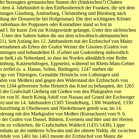
er bezeugten germanischen Stamm der (fränkischen?) Chatten
 dem 4. Jahrhundert in den Einflussbereich der Franken, die seit dem
Festungen Glauburg, Amöneburg, Christenberg und Büraburg nach
ällung der Donareiche bei Hofgeismar). Die drei wichtigsten Klöster
Grafenhaus der Popponen oder Konradiner stand so fest in
ad I. für kurze Zeit zur Königswürde gelangte. Unter den sächsischen
. Unter den Saliern hatten die aus dem schwäbisch-alemannischen
). Seit Anfang des 12. Jahrhunderts trat der Erzbischof von Mainz
übernahmen als Erben der Grafen Werner die Gisonen (Grafen von
hüringen und behandelten H. (Gebiet um Gudensberg südwestlich
 hieß,) als Nebenland, so dass im Norden allmählich eine Reihe
, Limburg, Katzenelnbogen, Eppstein), während im Rhein-Main-Gebiet
 zerfiel (u. a. Hanau, Solms, Büdingen). 1247 starben die
igs von Thüringen, Gemahlin Heinrichs von Lothringen und
rafen von Meißen) und gegen den Widerstand des Erzbischofs von
hren 1244 geborenen Sohn Heinrich das Kind zu behaupten, der 1265
 der Grafschaft Gleiberg mit Gießen von den Pfalzgrafen von
rafen von H. durch König Adolf von Nassau auf Grund der Eschweger
in) und im 14. Jahrhundert (1305 Trendelburg, 1306 Wanfried, 1330
rzfristig in Oberhessen und Niederhessen geteilt war, im 14.
rüderung mit den Markgrafen von Meißen (Kursachsen) vom 9. 6.
er Grafen von Dassel, Bilstein, Everstein und Itter und der Herren
ein zu vollziehen, die Grafschaften Waldeck (1431/1438), Lippe
genhain an der mittleren Schwalm und der oberen Nidda, die zwischen
sfehde von 1461 bis 1463 musste der Erzbischof von Mainz die