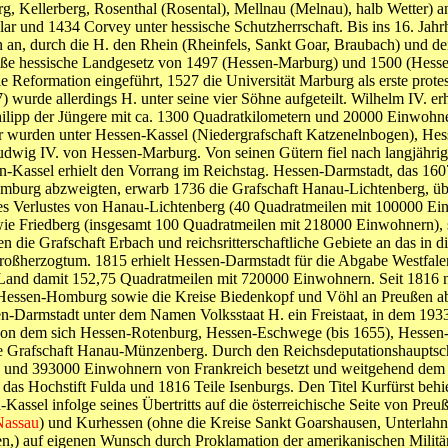
g, Kellerberg, Rosenthal (Rosental), Mellnau (Melnau), halb Wetter) 
lar und 1434 Corvey unter hessische Schutzherrschaft. Bis ins 16. Jah
 an, durch die H. den Rhein (Rheinfels, Sankt Goar, Braubach) und de
ße hessische Landgesetz von 1497 (Hessen-Marburg) und 1500 (Hessen
 Reformation eingeführt, 1527 die Universität Marburg als erste prote
 wurde allerdings H. unter seine vier Söhne aufgeteilt. Wilhelm IV. er
hilipp der Jüngere mit ca. 1300 Quadratkilometern und 20000 Einwohn
er wurden unter Hessen-Kassel (Niedergrafschaft Katzenelnbogen), Hes
Ludwig IV. von Hessen-Marburg. Von seinen Gütern fiel nach langjähri
n-Kassel erhielt den Vorrang im Reichstag. Hessen-Darmstadt, das 16
urg abzweigten, erwarb 1736 die Grafschaft Hanau-Lichtenberg, über
s Verlustes von Hanau-Lichtenberg (40 Quadratmeilen mit 100000 Einwo
owie Friedberg (insgesamt 100 Quadratmeilen mit 218000 Einwohnern)
 die Grafschaft Erbach und reichsritterschaftliche Gebiete an das in 
oßherzogtum. 1815 erhielt Hessen-Darmstadt für die Abgabe Westfale
 Land damit 152,75 Quadratmeilen mit 720000 Einwohnern. Seit 1816 n
e Hessen-Homburg sowie die Kreise Biedenkopf und Vöhl an Preußen a
n-Darmstadt unter dem Namen Volksstaat H. ein Freistaat, in dem 193
 von dem sich Hessen-Rotenburg, Hessen-Eschwege (bis 1655), Hessen
e Grafschaft Hanau-Münzenberg. Durch den Reichsdeputationshauptsch
n und 393000 Einwohnern von Frankreich besetzt und weitgehend dem 
n das Hochstift Fulda und 1816 Teile Isenburgs. Den Titel Kurfürst beh
assel infolge seines Übertritts auf die österreichische Seite von Preu
Nassau
) und Kurhessen (ohne die Kreise Sankt Goarshausen, Unterlahn
,) auf eigenen Wunsch durch Proklamation der amerikanischen Militärr