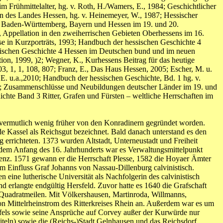
Frühmittelalter, hg. v. Roth, H./Wamers, E., 1984; Geschichtlicher
n des Landes Hessen, hg. v. Heinemeyer, W., 1987; Hessischer
n in Baden-Württemberg, Bayern und Hessen im 19. und 20.
, Appellation in den zweiherrischen Gebieten Oberhessens im 16.
se in Kurzporträts, 1993; Handbuch der hessischen Geschichte 4
ssischen Geschichte 4 Hessen im Deutschen bund und im neuen
ion, 1999, )2; Wegner, K., Kurhessens Beitrag für das heutige
003, 1, 1, 108, 807; Franz, E., Das Haus Hessen, 2005; Escher, M. u.
, E. u.a.,2010; Handbuch der hessischen Geschichte, Bd. 1 hg. v.
2012; Zusammenschlüsse und Neubildungen deutscher Länder im 19. und
ichte Band 3 Ritter, Grafen und Fürsten – weltliche Herrschaften im
st vermutlich wenig früher von den Konradinern gegründet worden.
 Kassel als Reichsgut bezeichnet. Bald danach unterstand es den
errichteten. 1373 wurden Altstadt, Unterneustadt und Freiheit
it dem Anfang des 16. Jahrhunderts war es Verwaltungsmittelpunkt
denz. 1571 gewann er die Herrschaft Plesse, 1582 die Hoyaer Ämter
 Einfluss Graf Johanns von Nassau-Dillenburg calvinistisch.
ne lutherische Universität als Nachfolgerin des calvinistisch
erlangte endgültig Hersfeld. Zuvor hatte es 1640 die Grafschaft
Quadratmeilen. Mit Völkershausen, Martinroda, Willmanns,
 Mittelrheinstrom des Ritterkreises Rhein an. Außerdem war es um
fels sowie seine Ansprüche auf Corvey außer der Kurwürde nur
iteln) sowie die (Reichs-)Stadt Gelnhausen und das Reichsdorf