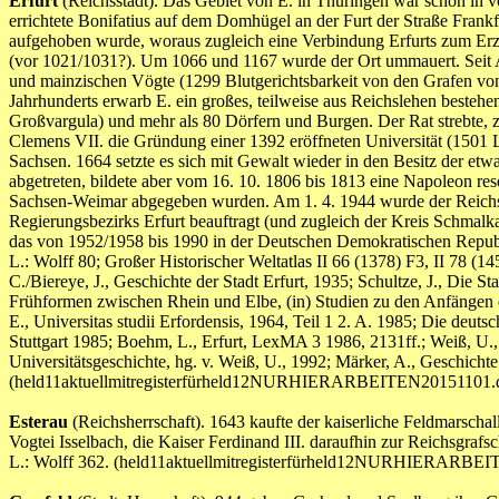
Erfurt
(Reichsstadt). Das Gebiet von E. in Thüringen war schon in vo
errichtete Bonifatius auf dem Domhügel an der Furt der Straße Frankf
aufgehoben wurde, woraus zugleich eine Verbindung Erfurts zum Erzst
(vor 1021/1031?). Um 1066 und 1167 wurde der Ort ummauert. Seit An
und mainzischen Vögte (1299 Blutgerichtsbarkeit von den Grafen vo
Jahrhunderts erwarb E. ein großes, teilweise aus Reichslehen beste
Großvargula) und mehr als 80 Dörfern und Burgen. Der Rat strebte, z
Clemens VII. die Gründung einer 1392 eröffneten Universität (1501 
Sachsen. 1664 setzte es sich mit Gewalt wieder in den Besitz der 
abgetreten, bildete aber vom 16. 10. 1806 bis 1813 eine Napoleon r
Sachsen-Weimar abgegeben wurden. Am 1. 4. 1944 wurde der Reichsst
Regierungsbezirks Erfurt beauftragt (und zugleich der Kreis Schmal
das von 1952/1958 bis 1990 in der Deutschen Demokratischen Republ
L.: Wolff 80; Großer Historischer Weltatlas II 66 (1378) F3, II 78 (14
C./Biereye, J., Geschichte der Stadt Erfurt, 1935; Schultze, J., Die S
Frühformen zwischen Rhein und Elbe, (in) Studien zu den Anfängen de
E., Universitas studii Erfordensis, 1964, Teil 1 2. A. 1985; Die deut
Stuttgart 1985; Boehm, L., Erfurt, LexMA 3 1986, 2131ff.; Weiß, U., 
Universitätsgeschichte, hg. v. Weiß, U., 1992; Märker, A., Geschichte
(held11aktuellmitregisterfürheld12NURHIERARBEITEN20151101.
Esterau
(Reichsherrschaft). 1643 kaufte der kaiserliche Feldmarsch
Vogtei Isselbach, die Kaiser Ferdinand III. daraufhin zur Reichsgra
L.: Wolff 362. (held11aktuellmitregisterfürheld12NURHIERARBE