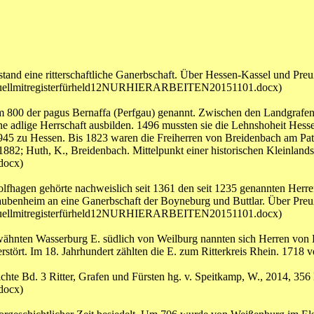
and eine ritterschaftliche Ganerbschaft. Über Hessen-Kassel und Preu
d11aktuellmitregisterfürheld12NURHIERARBEITEN20151101.docx)
 800 der pagus Bernaffa (Perfgau) genannt. Zwischen den Landgrafen
ne adlige Herrschaft ausbilden. 1496 mussten sie die Lehnshoheit He
5 zu Hessen. Bis 1823 waren die Freiherren von Breidenbach am Patri
82; Huth, K., Breidenbach. Mittelpunkt einer historischen Kleinlandsc
docx)
lfhagen gehörte nachweislich seit 1361 den seit 1235 genannten Herre
aubenheim an eine Ganerbschaft der Boyneburg und Buttlar. Über Preu
d11aktuellmitregisterfürheld12NURHIERARBEITEN20151101.docx)
wähnten Wasserburg E. südlich von Weilburg nannten sich Herren von E.,
tört. Im 18. Jahrhundert zählten die E. zum Ritterkreis Rhein. 1718 v
chte Bd. 3 Ritter, Grafen und Fürsten hg. v. Speitkamp, W., 2014, 35
docx)