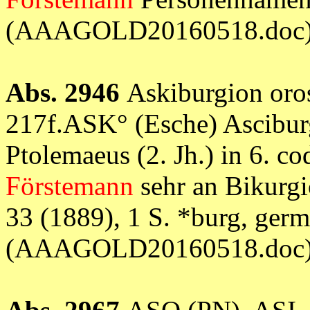
(AAAGOLD20160518.doc
Abs. 2946
Askiburgion oros
217f.ASK° (Esche) Asciburg
Ptolemaeus (2. Jh.) in 6. c
Förstemann
sehr an Bikurgio
33 (1889), 1 S. *burg, germ.
(AAAGOLD20160518.doc