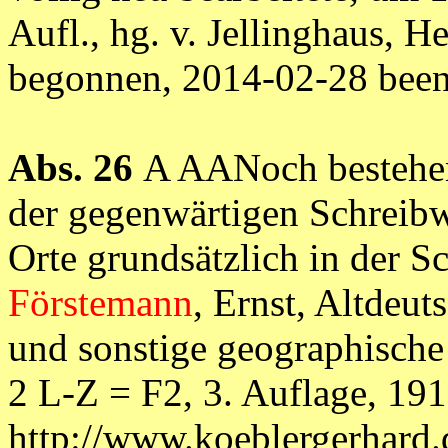
Aufl., hg. v. Jellinghaus, 
begonnen, 2014-02-28 be
Abs. 26
A AANoch bestehend
der gegenwärtigen Schreibw
Orte grundsätzlich in der S
Förstemann
, Ernst, Altdeu
und sonstige geographisch
2 L-Z = F2, 3. Auflage, 191
http://www.koeblergerhard