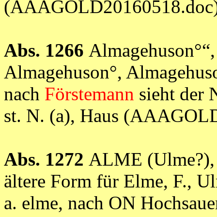
(AAAGOLD20160518.doc
Abs. 1266
Almagehuson°“, 
Almagehuson°, Almagehuso
nach
Förstemann
sieht der N
st. N. (a), Haus (AAAGOL
Abs. 1272
ALME (Ulme?),
ältere Form für Elme, F., 
a. elme, nach ON Hochsaue