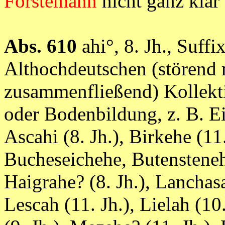
Förstemann
nicht ganz kl
Abs. 610
ahi°, 8. Jh., Suff
Althochdeutschen (störend
zusammenfließend) Kollekt
oder Bodenbildung, z. B. Eiha
Ascahi (8. Jh.), Birkehe (11
Bucheseichehe, Butensteneha
Haigrahe? (8. Jh.), Lanchasal
Lescah (11. Jh.), Lielah (10.