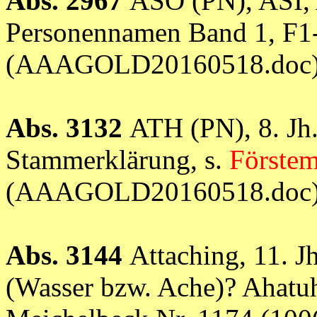
Abs. 2967
ASO (PN), ASI,
Personennamen Band 1, F1
(AAAGOLD20160518.doc
Abs. 3132
ATH (PN), 8. Jh
Stammerklärung, s.
Förste
(AAAGOLD20160518.doc
Abs. 3144
Attaching, 11. J
(Wasser bzw. Ache)? Ahatu