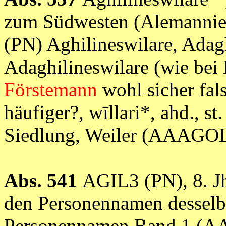
zum Südwesten (Alemannie
(PN) Aghilineswilare, Adagh
Adaghilineswilare (wie bei 
Förstemann
wohl sicher fals
häufiger?, wīllari*, ahd., st.
Siedlung, Weiler (AAAGO
Abs. 541
AGIL3 (PN), 8. J
den Personennamen dessel
Personennamen Band 1 (