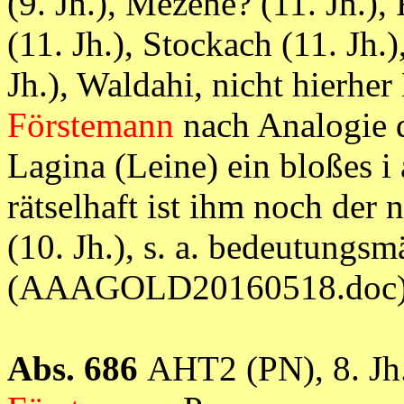
(9. Jh.), Mezehe? (11. Jh.),
(11. Jh.), Stockach (11. Jh.
Jh.), Waldahi, nicht hierhe
Förstemann
nach Analogie d
Lagina (Leine) ein bloßes i
rätselhaft ist ihm noch der
(10. Jh.), s. a. bedeutungsm
(AAAGOLD20160518.doc
Abs. 686
AHT2 (PN), 8. Jh.