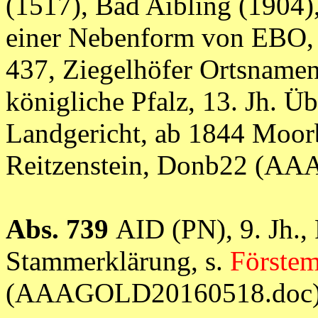
(1517), Bad Aibling (1904
einer Nebenform von EBO,
437, Ziegelhöfer Ortsnamen
königliche Pfalz, 13. Jh. Ü
Landgericht, ab 1844 Moorb
Reitzenstein, Donb22 (A
Abs. 739
AID (PN), 9. Jh.
Stammerklärung, s.
Förste
(AAAGOLD20160518.doc