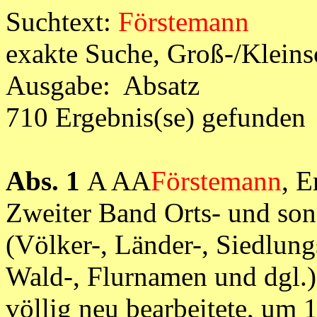
Suchtext:
Förstemann
exakte Suche, Groß-/Klein
Ausgabe: Absatz
710 Ergebnis(se) gefunden
Abs. 1
A AA
Förstemann
, E
Zweiter Band Orts- und so
(Völker-, Länder-, Siedlung
Wald-, Flurnamen und dgl.),
völlig neu bearbeitete, um 