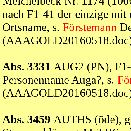
Meichelbeck Nr. 1174 (1006-
nach F1-41 der einzige mit
Ortsname, s.
Förstemann
De
(AAAGOLD20160518.doc
Abs. 3331
AUG2 (PN), F1-
Personenname Auga?, s.
Fö
(AAAGOLD20160518.doc
Abs. 3459
AUTHS (öde), go