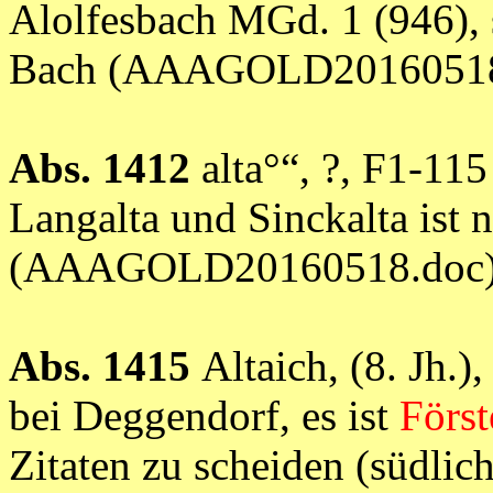
Alolfesbach MGd. 1 (946), s.
Bach (AAAGOLD20160518
Abs. 1412
alta°“, ?, F1-115
Langalta und Sinckalta ist 
(AAAGOLD20160518.doc
Abs. 1415
Altaich, (8. Jh.)
bei Deggendorf, es ist
Förs
Zitaten zu scheiden (südlic