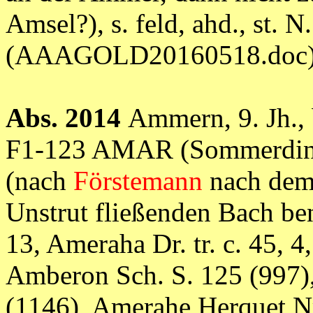
Amsel?), s. feld, ahd., st. N
(AAAGOLD20160518.doc
Abs. 2014
Ammern, 9. Jh.,
F1-123 AMAR (Sommerdink
(nach
Förstemann
nach dem 
Unstrut fließenden Bach ben
13, Ameraha Dr. tr. c. 45, 
Amberon Sch. S. 125 (997)
(1146), Amerahe Herquet Nr. 