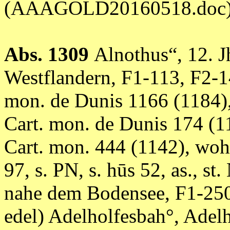
(AAAGOLD20160518.doc
Abs. 1309
Alnothus“, 12. J
Westflandern, F1-113, F2-1
mon. de Dunis 1166 (1184)
Cart. mon. de Dunis 174 (1
Cart. mon. 444 (1142), woh
97, s. PN, s. hūs 52, as., st
nahe dem Bodensee, F1-25
edel) Adelholfesbah°, Adelho