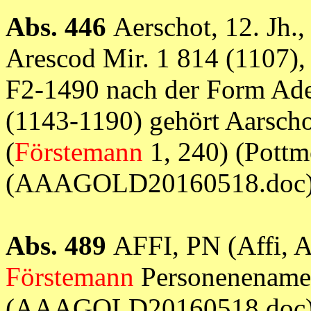
Abs. 446
Aerschot, 12. Jh.
Arescod Mir. 1 814 (1107),
F2-1490 nach der Form Ader
(1143-1190) gehört Aarsch
(
Förstemann
1, 240) (Pottme
(AAAGOLD20160518.doc
Abs. 489
AFFI, PN (Affi, A
Förstemann
Personenename
(AAAGOLD20160518.doc