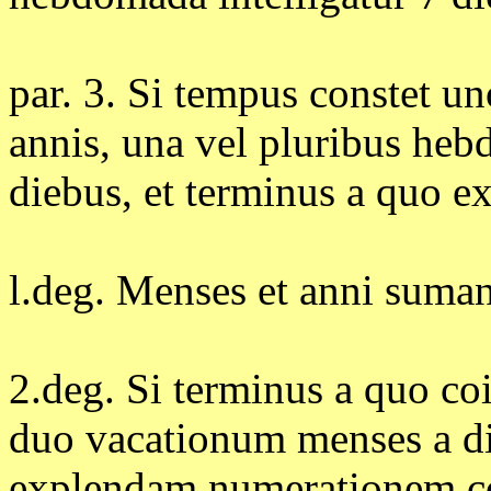
par. 3. Si tempus constet u
annis, una vel pluribus he
diebus, et terminus a quo ex
l.deg. Menses et anni suman
2.deg. Si terminus a quo coin
duo vacationum menses a di
explendam numerationem co