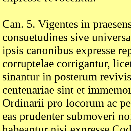
Can. 5. Vigentes in praese
consuetudines sive universal
ipsis canonibus expresse re
corruptelae corrigantur, lic
sinantur in posterum revivi
centenariae sint et immemora
Ordinarii pro locorum ac pe
eas prudenter submoveri non
habeantur nisi expresse Cod