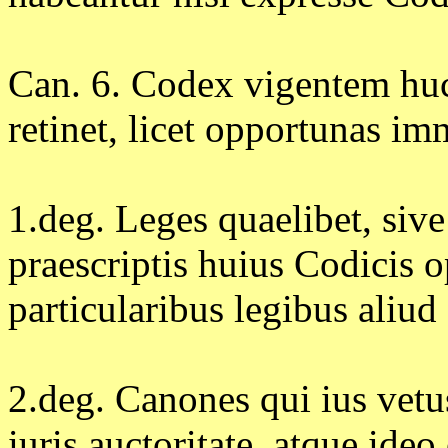
Can. 6. Codex vigentem hu
retinet, licet opportunas im
1.deg. Leges quaelibet, sive
praescriptis huius Codicis o
particularibus legibus aliud
2.deg. Canones qui ius vetus
iuris auctoritate, atque ide