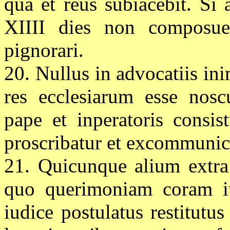
qua et reus subiacebit. Si
XIIII dies non composuer
pignorari.
20. Nullus in advocatiis i
res ecclesiarum esse nosc
pape et inperatoris consis
proscribatur et excommunic
21. Quicunque alium extra
quo querimoniam coram iud
iudice postulatus restitutu