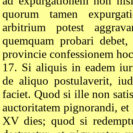
ad expurgationem non nisi 
quorum tamen expurga
arbitrium potest aggrav
quemquam probari debet, 
provincie confessionem hoc 
17. Si aliquis in eadem iur
de aliquo postulaverit, iu
faciet. Quod si ille non sati
auctoritatem pignorandi, et
XV dies; quod si redemptum