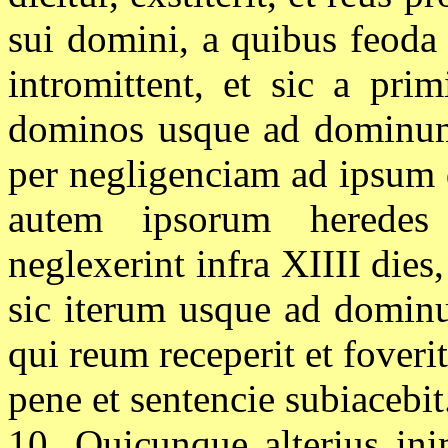
sui domini, a quibus feoda t
intromittent, et sic a pri
dominos usque ad dominum i
per negligenciam ad ipsum d
autem ipsorum heredes
neglexerint infra XIIII dies
sic iterum usque ad dominu
qui reum receperit et foverit
pene et sentencie subiacebit
10. Quicunque alterius ini