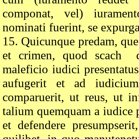
componat, vel) iurament
nominati fuerint, se expurg
15. Quicunque predam, que 
et crimen, quod scach
maleficio iudici presentatus
aufugerit et ad iudici
comparuerit, ut reus, ut i
talium quemquam a iudice p
et defendere presumpserit
quilibet, in quo manutenetu