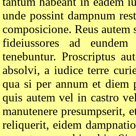
tantum habeant in eadem iur
unde possint dampnum resti
composicione. Reus autem s
fideiussores ad eundem 
tenebuntur. Proscriptus au
absolvi, a iudice terre curi
qua si per annum et diem p
quis autem vel in castro v
manutenere presumpserit, e
reliquerit, eidem dampnati