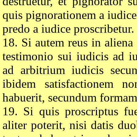
destruetur, et pignorator s
quis pignorationem a iudice
predo a iudice proscribetur.
18. Si autem reus in aliena 
testimonio sui iudicis ad i
ad arbitrium iudicis secu
ibidem satisfactionem no
habuerit, secundum formam 
19. Si quis proscriptus fu
aliter poterit, nisi datis du