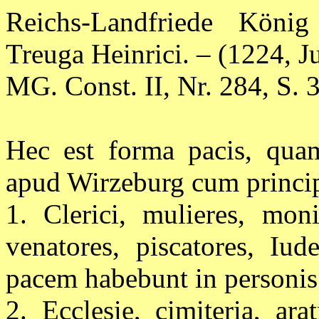
Reichs-Landfriede König
Treuga Heinrici. – (1224, Ju
MG. Const. II, Nr. 284, S. 
Hec est forma pacis, qua
apud Wirzeburg cum principib
1. Clerici, mulieres, moni
venatores, piscatores, Iu
pacem habebunt in personis 
2. Ecclesie, cimiteria, ara