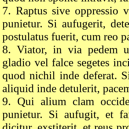
7. Raptus sive oppressio v
punietur. Si aufugerit, det
postulatus fuerit, cum reo p
8. Viator, in via pedem u
gladio vel falce segetes inci
quod nichil inde deferat. Si
aliquid inde detulerit, pace
9. Qui alium clam occider
punietur. Si aufugit, et 
dicitur, exstiterit, et reus p