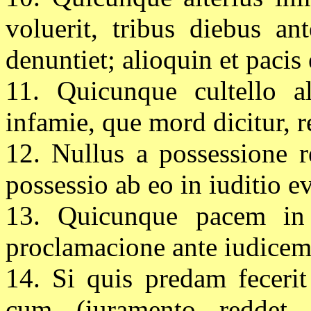
voluerit, tribus diebus a
denuntiet; alioquin et pacis 
11. Quicunque cultello al
infamie, que mord dicitur, re
12.
Nullus
a possessione re
possessio ab eo in
iuditio
ev
13. Quicunque pacem in s
proclamacione ante iudicem 
14. Si quis predam fecerit
cum (iuramento reddet 