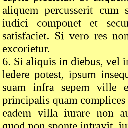
aliquem percusserit cum s
iudici componet et sec
satisfaciet. Si vero res no
excorietur.
6. Si aliquis in diebus, vel
ledere potest, ipsum inseq
suam infra sepem ville e
principalis quam complices s
eadem villa iurare non a
quod non sponte intravit, iu