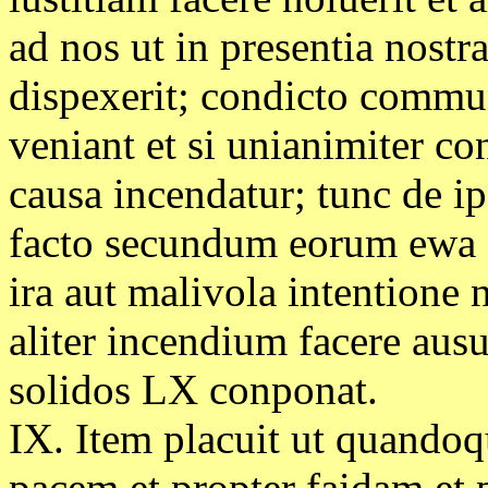
ad nos ut in presentia nostra
dispexerit; condicto commun
veniant et si unianimiter con
causa incendatur; tunc de i
facto secundum eorum ewa f
ira aut malivola intentione n
aliter incendium facere ausu
solidos LX conponat.
IX. Item placuit ut quando
pacem et propter faidam et