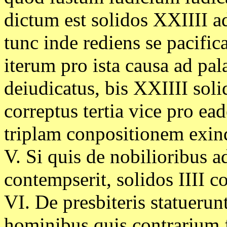
dictum est solidos XXIIII ad
tunc inde rediens se pacifica
iterum pro ista causa ad pal
deiudicatus, bis XXIIII sol
correptus tertia vice pro ea
triplam conpositionem exind
V. Si quis de nobilioribus 
contempserit, solidos IIII co
VI. De presbiteris statuerun
hominibus quis contrarium f