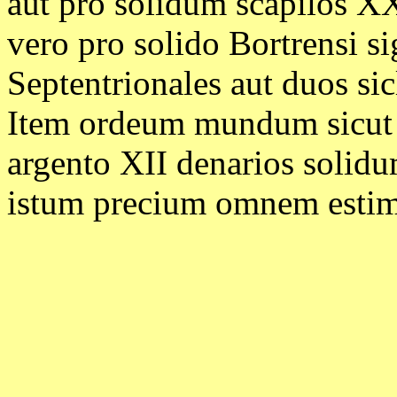
aut pro solidum scapilos X
vero pro solido Bortrensi si
Septentrionales aut duos sic
Item ordeum mundum sicut et
argento XII denarios solidum
istum precium omnem estim