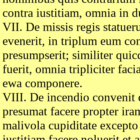
contra iustitiam, omnia in d
VII. De missis regis statueru
evenerit, in triplum eum co
presumpserit; similiter qu
fuerit, omnia tripliciter fa
ewa componere.
VIII. De incendio convenit 
presumat facere propter iram
malivola cupiditate excepto s
iustitiam facere noluerit et a