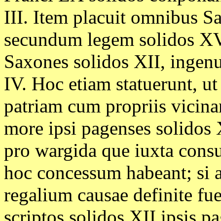
III. Item placuit omnibus 
secundum legem solidos XV 
Saxones solidos XII, ingenui
IV. Hoc etiam statuerunt, u
patriam cum propriis vicinant
more ipsi pagenses solidos X
pro wargida que iuxta cons
hoc concessum habeant; si 
regalium causae definite fue
scriptos solidos XII ipsis p