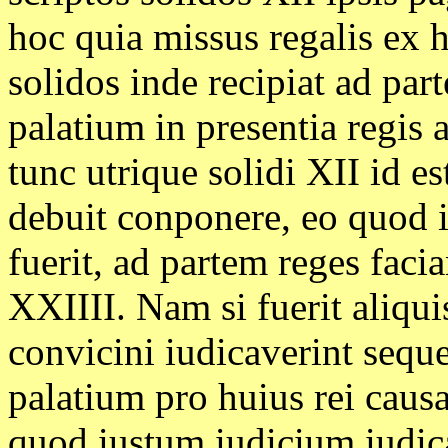
hoc quia missus regalis ex ha
solidos inde recipiat ad par
palatium in presentia regis 
tunc utrique solidi XII id e
debuit conponere, eo quod in
fuerit, ad partem reges faci
XXIIII. Nam si fuerit aliqui
convicini iudicaverint seque
palatium pro huius rei causa 
quod iustum iudicium iudica