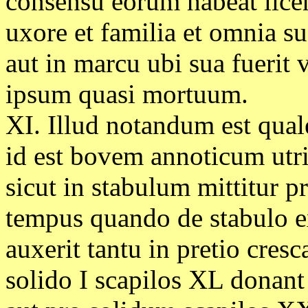
consensu eorum habeat lic
uxore et familia et omnia su
aut in marcu ubi sua fuerit 
ipsum quasi mortuum.
XI. Illud notandum est qual
id est bovem annoticum utr
sicut in stabulum mittitur p
tempus quando de stabulo e
auxerit tantu in pretio cres
solido I scapilos XL donant